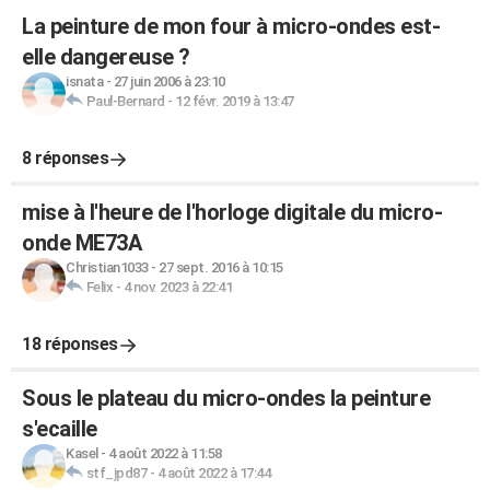
La peinture de mon four à micro-ondes est-
elle dangereuse ?
isnata
-
27 juin 2006 à 23:10
Paul-Bernard
-
12 févr. 2019 à 13:47
8 réponses
mise à l'heure de l'horloge digitale du micro-
onde ME73A
Christian1033
-
27 sept. 2016 à 10:15
Felix
-
4 nov. 2023 à 22:41
18 réponses
Sous le plateau du micro-ondes la peinture
s'ecaille
Kasel
-
4 août 2022 à 11:58
stf_jpd87
-
4 août 2022 à 17:44