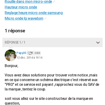
Rouille dans mon micro-onde
✓
City break
Voyage de noces
Climat
Destinations
Voyage nature
Forum
+
PHOTO
Hauteur micro onde
Reglage heure micro onde samsung
GUIDES D'ACHAT
Micro onde lg wavedom
✓
BONS PLANS
1 réponse
CARTE DE VOEUX
Carte Bonne année
Carte Pâques
Carte de Noël
Carte Saint-Valentin
Carte d'anniversaire
RÉPONSE 1 / 1
DICTIONNAIRE
Biographies
Expressions
Dictionnaire
Citations
Proverbes
Papy35
PROGRAMME TV
4 808
12 déc. 2014 à 19:14
COPAINS D'AVANT
Bonjour,
Se connecter
Collèges
Universités
Service militaire
S'inscrire
Lycées
Primaires
Entreprises
Avis de recherche
AVIS DE DÉCÈS
Vous avez deux solutions pour trouver votre notice ,mais
en ce qui concerne un schéma électrique c'est réservé aux
FORUM
"PRO" et ce service est payant ,rapprochez vous du SAV de
la marque ,tentez le coup.
Lifestyle
Sport
Television
Cinema
Bricolage
Culture
Auto
Voyage
soit vous allez sur le site constructeur de la marque en
question,