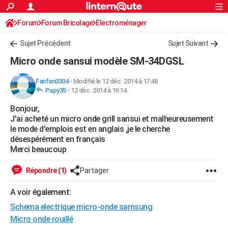
ACTUALITÉS
Forum
Forum Bricolage
Connexion
Electroménager
S'inscrire
Rechercher
Société
Education
Villes
Politique
Faits Divers
Monde
+
SPORT
Sujet Précédent
Sujet Suivant
Football
Cyclisme
Forum
Coupe du monde 2026
Tennis
Rugby
CULTURE
Micro onde sansui modèle SM-34DGSL
TNT
Cinéma
Musique
Programme TV
Streaming
Sorties cinéma
+
FINANCE
Fanfan0304
-
Modifié le 12 déc. 2014 à 17:48
Papy35
-
12 déc. 2014 à 19:14
Impôts
Immobilier
Banque
Crédit
Retraite
Epargne
Risques naturels par ville
Assurance
AUTO
Bonjour,
Réserver un essai
Berlines
Forum auto
Essais
Citadines
SUV
+
HIGH-TECH
J'ai acheté un micro onde grill sansui et malheureusement
le mode d'emplois est en anglais ,je le cherche
Meilleur smartphone
Ordinateurs
Guide high-tech
Mobiles
Internet
Jeux vidéo
+
BRICOLAGE
désespérément en français
Merci beaucoup
Aménagement intérieur
Cuisine
Jardinage
+
Forum
Extérieur
Salle de bains
Rangement
WEEK-END
Répondre (1)
Partager
Escapades
Expositions
Week-end nature
Guides de France
Patrimoine
Musées
+
LIFESTYLE
A voir également:
Bien-être
Mode
+
Art de vivre
Loisirs
Modes de vie
SANTE
Schema electrique micro-onde samsung
Guide de la santé
Médicaments
+
Alimentation
Maladies
Sommeil
Micro onde rouillé
VOYAGE