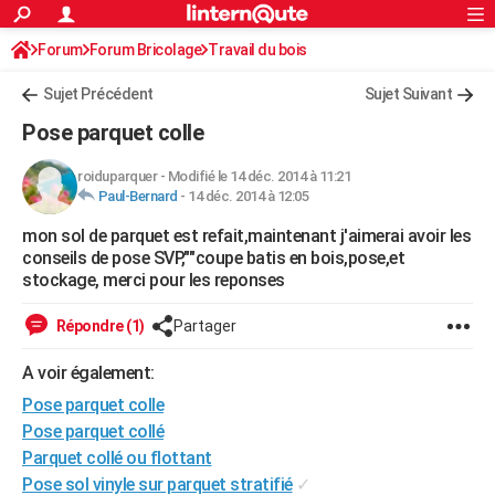
ACTUALITÉS
Forum
Forum Bricolage
Connexion
Travail du bois
S'inscrire
Rechercher
Société
Education
Villes
Politique
Faits Divers
Monde
+
SPORT
Sujet Précédent
Sujet Suivant
Football
Cyclisme
Forum
Coupe du monde 2026
Tennis
Rugby
CULTURE
Pose parquet colle
TNT
Cinéma
Musique
Programme TV
Streaming
Sorties cinéma
+
FINANCE
roiduparquer
-
Modifié le 14 déc. 2014 à 11:21
Paul-Bernard
-
14 déc. 2014 à 12:05
Impôts
Immobilier
Banque
Crédit
Retraite
Epargne
Risques naturels par ville
Assurance
AUTO
mon sol de parquet est refait,maintenant j'aimerai avoir les
Réserver un essai
Berlines
Forum auto
Essais
Citadines
SUV
+
HIGH-TECH
conseils de pose SVP,""coupe batis en bois,pose,et
stockage, merci pour les reponses
Meilleur smartphone
Ordinateurs
Guide high-tech
Mobiles
Internet
Jeux vidéo
+
BRICOLAGE
Répondre (1)
Partager
Aménagement intérieur
Cuisine
Jardinage
+
Forum
Extérieur
Salle de bains
Rangement
WEEK-END
A voir également:
Escapades
Expositions
Week-end nature
Guides de France
Patrimoine
Musées
+
LIFESTYLE
Pose parquet colle
Bien-être
Mode
+
Art de vivre
Loisirs
Modes de vie
Pose parquet collé
SANTE
Parquet collé ou flottant
Guide de la santé
Médicaments
+
Alimentation
Maladies
Sommeil
VOYAGE
Pose sol vinyle sur parquet stratifié
✓