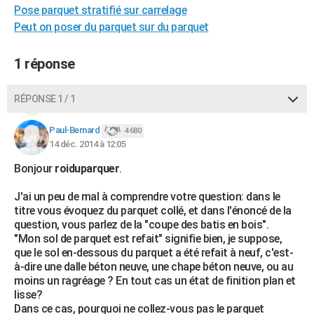
Pose parquet stratifié sur carrelage
City break
Voyage de noces
Climat
Destinations
Voyage nature
Forum
+
PHOTO
Peut on poser du parquet sur du parquet
GUIDES D'ACHAT
1 réponse
BONS PLANS
RÉPONSE 1 / 1
CARTE DE VOEUX
Carte Bonne année
Carte Pâques
Carte de Noël
Carte Saint-Valentin
Carte d'anniversaire
DICTIONNAIRE
Paul-Bernard
4 680
14 déc. 2014 à 12:05
Biographies
Expressions
Dictionnaire
Citations
Proverbes
PROGRAMME TV
Bonjour
roiduparquer
.
COPAINS D'AVANT
J'ai un peu de mal à comprendre votre question: dans le
titre vous évoquez du parquet collé, et dans l'énoncé de la
Se connecter
Collèges
Universités
Service militaire
S'inscrire
Lycées
Primaires
Entreprises
Avis de recherche
AVIS DE DÉCÈS
question, vous parlez de la "coupe des batis en bois".
"Mon sol de parquet est refait" signifie bien, je suppose,
FORUM
que le sol en-dessous du parquet a été refait à neuf, c'est-
à-dire une dalle béton neuve, une chape béton neuve, ou au
Lifestyle
Sport
Television
Cinema
Bricolage
Culture
Auto
Voyage
moins un ragréage ? En tout cas un état de finition plan et
lisse?
Dans ce cas, pourquoi ne collez-vous pas le parquet