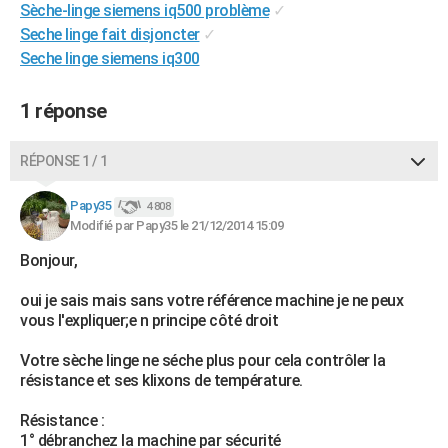
Sèche-linge siemens iq500 problème
✓
City break
Voyage de noces
Climat
Destinations
Voyage nature
Forum
+
PHOTO
Seche linge fait disjoncter
✓
Seche linge siemens iq300
GUIDES D'ACHAT
BONS PLANS
1 réponse
CARTE DE VOEUX
RÉPONSE 1 / 1
Carte Bonne année
Carte Pâques
Carte de Noël
Carte Saint-Valentin
Carte d'anniversaire
DICTIONNAIRE
Papy35
4 808
Biographies
Expressions
Dictionnaire
Citations
Proverbes
Modifié par Papy35 le 21/12/2014 15:09
PROGRAMME TV
Bonjour,
COPAINS D'AVANT
oui je sais mais sans votre référence machine je ne peux
Se connecter
Collèges
Universités
Service militaire
S'inscrire
Lycées
Primaires
Entreprises
Avis de recherche
AVIS DE DÉCÈS
vous l'expliquer;e n principe côté droit
FORUM
Votre sèche linge ne séche plus pour cela contrôler la
résistance et ses klixons de température.
Lifestyle
Sport
Television
Cinema
Bricolage
Culture
Auto
Voyage
Résistance :
1° débranchez la machine par sécurité