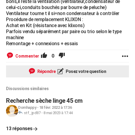
bons,il reste la ventilation (ventilateur,condensateur de
celui-ci,conduits bouchés par bourre de peluche)
Ventilateur tourne t il si=non condensateur à contrôler
Procédure de remplacement KLIXON :
Achat en Kit (résistance avec klixons)
Parfois vendu séparément par paire ou trio selon le type
machine
Remontage + connexions + essais
0
Commenter
Répondre
Posez votre question
Discussions similaires
Recherche sèche linge 45 cm
Domhappy
-
18 févr. 2022 à 17:36
stf_jpd87
-
8 mai 2023 à 17:44
13 réponses