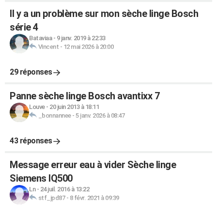
Il y a un problème sur mon sèche linge Bosch
série 4
Bataviaa
-
9 janv. 2019 à 22:33
Vincent
-
12 mai 2026 à 20:00
29 réponses
Panne sèche linge Bosch avantixx 7
Louve
-
20 juin 2013 à 18:11
_bonnannee
-
5 janv. 2026 à 08:47
43 réponses
Message erreur eau à vider Sèche linge
Siemens IQ500
Ln
-
24 juil. 2016 à 13:22
stf_jpd87
-
8 févr. 2021 à 09:39