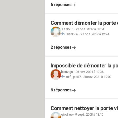
6 réponses
Comment démonter la porte d
Titi3556
-
27 oct. 2017 à 08:54
Titi3556
-
27 oct. 2017 à 12:24
2 réponses
Impossible de démonter la po
bouzigu
-
26 nov. 2021 à 10:36
stf_jpd87
-
28 nov. 2021 à 19:00
6 réponses
Comment nettoyer la porte vi
giroflée
-
9 sept. 2008 à 13:10