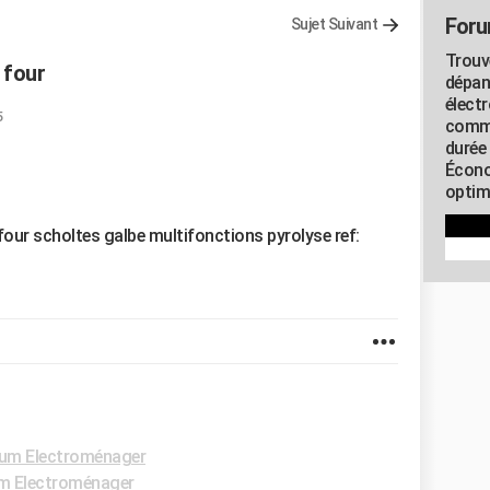
Foru
Sujet Suivant
Trouv
 four
dépan
élect
5
commu
durée
Écono
optimi
ur scholtes galbe multifonctions pyrolyse ref:
um Electroménager
m Electroménager