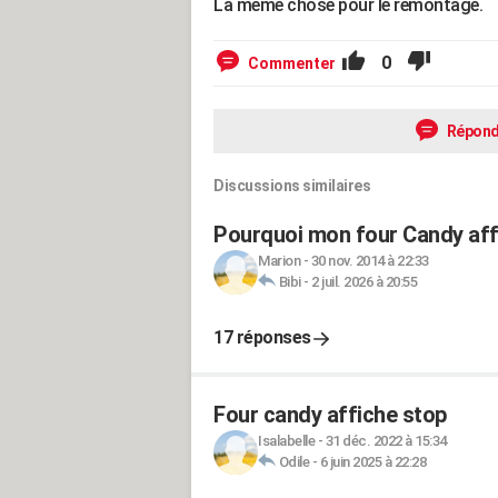
La même chose pour le remontage.
0
Commenter
Répond
Discussions similaires
Pourquoi mon four Candy affi
Marion
-
30 nov. 2014 à 22:33
Bibi
-
2 juil. 2026 à 20:55
17 réponses
Four candy affiche stop
Isalabelle
-
31 déc. 2022 à 15:34
Odile
-
6 juin 2025 à 22:28