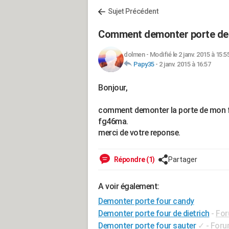
Sujet Précédent
Comment demonter porte de
dolmen
-
Modifié le 2 janv. 2015 à 15:5
Papy35
-
2 janv. 2015 à 16:57
Bonjour,
comment demonter la porte de mon fo
fg46ma.
merci de votre reponse.
Répondre (1)
Partager
A voir également:
Demonter porte four candy
Demonter porte four de dietrich
-
For
Demonter porte four sauter
✓
-
Foru