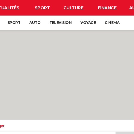
TUALITÉS
SPORT
CULTURE
FINANCE
A
SPORT
AUTO
TELEVISION
VOYAGE
CINEMA
ger