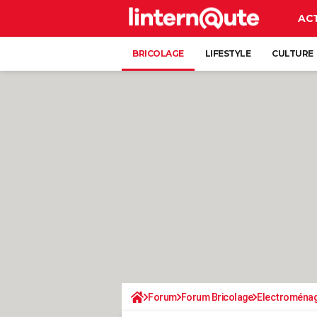
AC
BRICOLAGE
LIFESTYLE
CULTURE
Forum
Forum Bricolage
Electroména