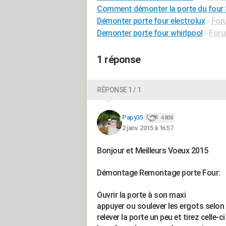
Comment démonter la porte du four 
Démonter porte four electrolux
-
For
Demonter porte four whirlpool
-
Foru
1 réponse
RÉPONSE 1 / 1
Papy35
4 808
2 janv. 2015 à 16:57
Bonjour et Meilleurs Voeux 2015
Démontage Remontage porte Four:
Ouvrir la porte à son maxi
appuyer ou soulever les ergots selon 
relever la porte un peu et tirez celle-ci