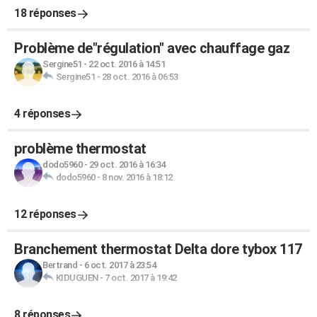
18 réponses
Problème de"régulation" avec chauffage gaz
Sergine51
-
22 oct. 2016 à 14:51
Sergine51
-
28 oct. 2016 à 06:53
4 réponses
problème thermostat
dodo5960
-
29 oct. 2016 à 16:34
dodo5960
-
8 nov. 2016 à 18:12
12 réponses
Branchement thermostat Delta dore tybox 117
Bertrand
-
6 oct. 2017 à 23:54
KIDUGUEN
-
7 oct. 2017 à 19:42
8 réponses