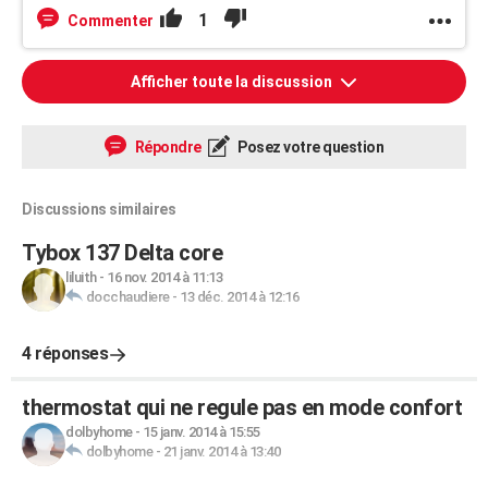
1
Commenter
Afficher toute la discussion
Répondre
Posez votre question
Discussions similaires
Tybox 137 Delta core
liluith
-
16 nov. 2014 à 11:13
docchaudiere
-
13 déc. 2014 à 12:16
4 réponses
thermostat qui ne regule pas en mode confort
dolbyhome
-
15 janv. 2014 à 15:55
dolbyhome
-
21 janv. 2014 à 13:40