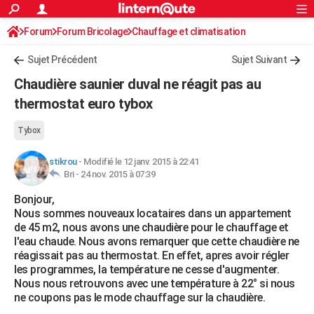
ACTUALITÉS
Forum
Forum Bricolage
Connexion
Chauffage et climatisation
S'inscrire
Rechercher
Société
Education
Villes
Politique
Faits Divers
Monde
+
SPORT
Sujet Précédent
Sujet Suivant
Football
Cyclisme
Forum
Coupe du monde 2026
Tennis
Rugby
CULTURE
Chaudière saunier duval ne réagit pas au
TNT
Cinéma
Musique
Programme TV
Streaming
Sorties cinéma
+
thermostat euro tybox
FINANCE
Impôts
Immobilier
Banque
Crédit
Retraite
Epargne
Risques naturels par ville
Assurance
AUTO
Tybox
Réserver un essai
Berlines
Forum auto
Essais
Citadines
SUV
+
HIGH-TECH
stikrou
-
Modifié le 12 janv. 2015 à 22:41
Bri -
24 nov. 2015 à 07:39
Meilleur smartphone
Ordinateurs
Guide high-tech
Mobiles
Internet
Jeux vidéo
+
BRICOLAGE
Bonjour,
Nous sommes nouveaux locataires dans un appartement
Aménagement intérieur
Cuisine
Jardinage
+
Forum
Extérieur
Salle de bains
Rangement
WEEK-END
de 45 m2, nous avons une chaudière pour le chauffage et
l'eau chaude. Nous avons remarquer que cette chaudière ne
Escapades
Expositions
Week-end nature
Guides de France
Patrimoine
Musées
+
LIFESTYLE
réagissait pas au thermostat. En effet, apres avoir régler
les programmes, la température ne cesse d'augmenter.
Bien-être
Mode
+
Art de vivre
Loisirs
Modes de vie
SANTE
Nous nous retrouvons avec une température à 22° si nous
ne coupons pas le mode chauffage sur la chaudière.
Guide de la santé
Médicaments
+
Alimentation
Maladies
Sommeil
VOYAGE