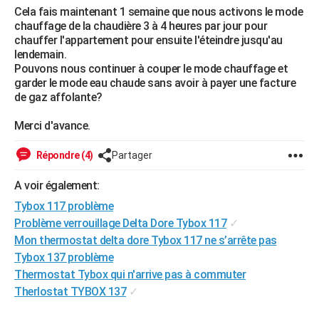
Cela fais maintenant 1 semaine que nous activons le mode
City break
Voyage de noces
Climat
Destinations
Voyage nature
Forum
+
PHOTO
chauffage de la chaudière 3 à 4 heures par jour pour
chauffer l'appartement pour ensuite l'éteindre jusqu'au
GUIDES D'ACHAT
lendemain.
Pouvons nous continuer à couper le mode chauffage et
BONS PLANS
garder le mode eau chaude sans avoir à payer une facture
de gaz affolante?
CARTE DE VOEUX
Merci d'avance.
Carte Bonne année
Carte Pâques
Carte de Noël
Carte Saint-Valentin
Carte d'anniversaire
DICTIONNAIRE
Répondre (4)
Partager
Biographies
Expressions
Dictionnaire
Citations
Proverbes
PROGRAMME TV
A voir également:
COPAINS D'AVANT
Tybox 117 problème
Se connecter
Collèges
Universités
Service militaire
S'inscrire
Lycées
Primaires
Entreprises
Avis de recherche
AVIS DE DÉCÈS
Problème verrouillage Delta Dore Tybox 117
✓
Mon thermostat delta dore Tybox 117 ne s’arrête pas
FORUM
Tybox 137 problème
Lifestyle
Sport
Television
Cinema
Bricolage
Culture
Auto
Voyage
Thermostat Tybox qui n'arrive pas à commuter
Therlostat TYBOX 137
✓