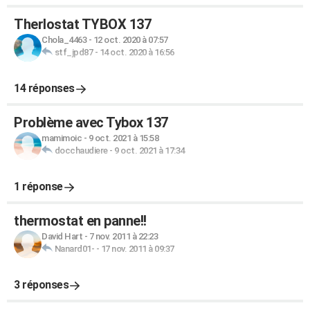
Therlostat TYBOX 137
Chola_4463
-
12 oct. 2020 à 07:57
stf_jpd87
-
14 oct. 2020 à 16:56
14 réponses
Problème avec Tybox 137
mamimoic
-
9 oct. 2021 à 15:58
docchaudiere
-
9 oct. 2021 à 17:34
1 réponse
thermostat en panne!!
David Hart
-
7 nov. 2011 à 22:23
Nanard01-
-
17 nov. 2011 à 09:37
3 réponses