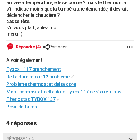
arrivée à température, elle se coupe ? mais le thermostat
City break
Voyage de noces
Climat
Destinations
Voyage nature
Forum
+
PHOTO
s'il indique moins que la température demandée, il devrait
déclencher la chaudière ?
GUIDES D'ACHAT
casse tête...
s'il vous plait, aidez moi
BONS PLANS
merci :)
CARTE DE VOEUX
Répondre (4)
Partager
Carte Bonne année
Carte Pâques
Carte de Noël
Carte Saint-Valentin
Carte d'anniversaire
DICTIONNAIRE
A voir également:
Tybox 1117 branchement
Biographies
Expressions
Dictionnaire
Citations
Proverbes
PROGRAMME TV
Delta dore minor 12 problème
✓
COPAINS D'AVANT
Problème thermostat delta dore
Mon thermostat delta dore Tybox 117 ne s’arrête pas
Se connecter
Collèges
Universités
Service militaire
S'inscrire
Lycées
Primaires
Entreprises
Avis de recherche
AVIS DE DÉCÈS
Therlostat TYBOX 137
✓
Pose delta ms
FORUM
Lifestyle
Sport
Television
Cinema
Bricolage
Culture
Auto
Voyage
4 réponses
RÉPONSE 1 / 4