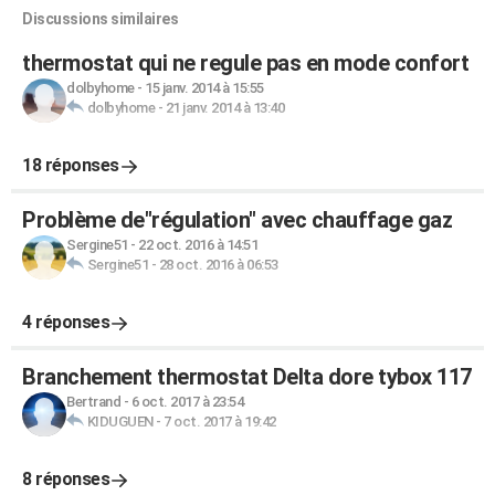
Discussions similaires
thermostat qui ne regule pas en mode confort
dolbyhome
-
15 janv. 2014 à 15:55
dolbyhome
-
21 janv. 2014 à 13:40
18 réponses
Problème de"régulation" avec chauffage gaz
Sergine51
-
22 oct. 2016 à 14:51
Sergine51
-
28 oct. 2016 à 06:53
4 réponses
Branchement thermostat Delta dore tybox 117
Bertrand
-
6 oct. 2017 à 23:54
KIDUGUEN
-
7 oct. 2017 à 19:42
8 réponses