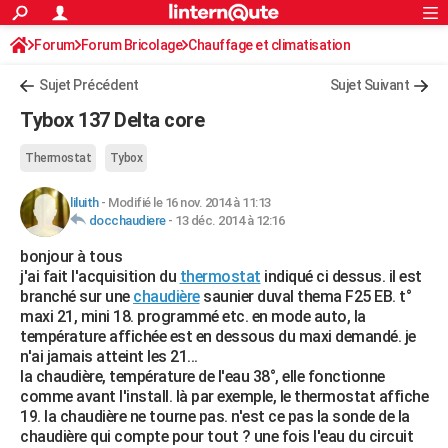
ACTUALITÉS
Forum
Forum Bricolage
Connexion
Chauffage et climatisation
S'inscrire
Rechercher
Société
Education
Villes
Politique
Faits Divers
Monde
+
SPORT
Sujet Précédent
Sujet Suivant
Football
Cyclisme
Forum
Coupe du monde 2026
Tennis
Rugby
CULTURE
Tybox 137 Delta core
TNT
Cinéma
Musique
Programme TV
Streaming
Sorties cinéma
+
FINANCE
Thermostat
Tybox
Impôts
Immobilier
Banque
Crédit
Retraite
Epargne
Risques naturels par ville
Assurance
AUTO
liluith
-
Modifié le 16 nov. 2014 à 11:13
docchaudiere
-
13 déc. 2014 à 12:16
Réserver un essai
Berlines
Forum auto
Essais
Citadines
SUV
+
HIGH-TECH
bonjour à tous
Meilleur smartphone
Ordinateurs
Guide high-tech
Mobiles
Internet
Jeux vidéo
+
BRICOLAGE
j'ai fait l'acquisition du
thermostat
indiqué ci dessus. il est
branché sur une
chaudière
saunier duval thema F25 EB. t°
Aménagement intérieur
Cuisine
Jardinage
+
Forum
Extérieur
Salle de bains
Rangement
WEEK-END
maxi 21, mini 18. programmé etc. en mode auto, la
température affichée est en dessous du maxi demandé. je
Escapades
Expositions
Week-end nature
Guides de France
Patrimoine
Musées
+
LIFESTYLE
n'ai jamais atteint les 21...
la chaudière, température de l'eau 38°, elle fonctionne
Bien-être
Mode
+
Art de vivre
Loisirs
Modes de vie
SANTE
comme avant l'install. là par exemple, le thermostat affiche
19. la chaudière ne tourne pas. n'est ce pas la sonde de la
Guide de la santé
Médicaments
+
Alimentation
Maladies
Sommeil
VOYAGE
chaudière qui compte pour tout ? une fois l'eau du circuit