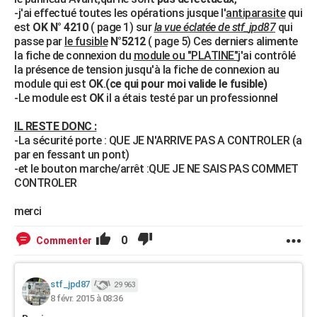
-j'ai effectué toutes les opérations jusque l'
antiparasite
qui
est
OK
N° 4210
( page 1) sur
la vue éclatée de stf_jpd87
qui
passe par
le fusible
N°5212
( page 5) Ces derniers alimente
la fiche de connexion du
module ou "PLATINE"
j'ai contrôlé
la présence de tension jusqu'à la fiche de connexion au
module qui est
OK
.
(ce qui pour moi valide le fusible)
-Le module est
OK
il a étais testé par un professionnel
IL RESTE DONC :
-La sécurité porte : QUE JE N'ARRIVE PAS A CONTROLER (a
par en fessant un pont)
-et le bouton marche/arrêt :QUE JE NE SAIS PAS COMMET
CONTROLER
merci
0
Commenter
stf_jpd87
29 963
8 févr. 2015 à 08:36