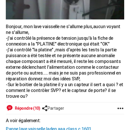
City break
Voyage de noces
Climat
Destinations
Voyage nature
Forum
+
PHOTO
GUIDES D'ACHAT
Bonjour,
mon lave vaisselle ne s'allume plus,aucun voyant
BONS PLANS
ne s'allume,
-j'ai contrôlé la présence de tension jusqu'à la fiche de
CARTE DE VOEUX
connexion a la "PLATINE" électronique qui était "OK"
-j'ai contrôlé "la platine" ,mais d'après les tests la partie
Carte Bonne année
Carte Pâques
Carte de Noël
Carte Saint-Valentin
Carte d'anniversaire
DICTIONNAIRE
puissance a été testée et ne présente aucune anomalie
chaque composant a été mesuré, il reste les composants
Biographies
Expressions
Dictionnaire
Citations
Proverbes
PROGRAMME TV
externe déclenchant l'alimentation comme le contacteur
de porte ou autres..... mais je ne suis pas professionnel en
COPAINS D'AVANT
réparation donnez moi des idées SVP,
-Sur le boitier de la platine il y a un capteur il sert a quoi ? et
Se connecter
Collèges
Universités
Service militaire
S'inscrire
Lycées
Primaires
Entreprises
Avis de recherche
AVIS DE DÉCÈS
comment le contrôler SVP? et le capteur de porte? il se
trouve ou?
FORUM
Répondre (10)
Partager
Lifestyle
Sport
Television
Cinema
Bricolage
Culture
Auto
Voyage
A voir également:
Panne lave vaisselle laden aaa class c 1601