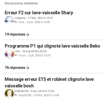
Discussions similaires
Erreur F2 sur lave-vaisselle Sharp
Johjuma
-
17 févr. 2021 à 15:37
Urve
-
4 nov. 2025 à 10:09
19 réponses
Programme P1 qui clignote lave vaisselle Beko
Lolo
-
16 mai 2018 à 22:34
Coco
-
2 juil. 2026 à 14:29
76 réponses
Message erreur E15 et robinet clignote lave
vaisselle bosh
DOM40130
-
9 nov. 2019 à 17:04
Dan35230
-
10 févr. 2023 à 14:49