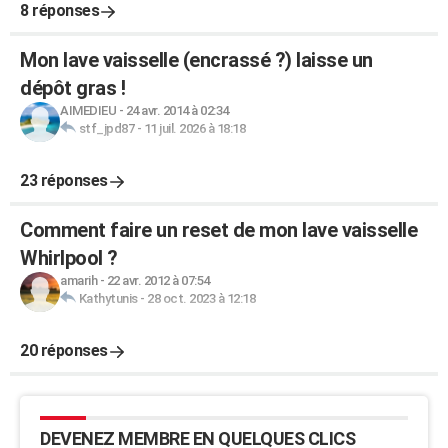
8 réponses
Mon lave vaisselle (encrassé ?) laisse un
dépôt gras !
AIMEDIEU
-
24 avr. 2014 à 02:34
stf_jpd87
-
11 juil. 2026 à 18:18
23 réponses
Comment faire un reset de mon lave vaisselle
Whirlpool ?
amarih
-
22 avr. 2012 à 07:54
Kathytunis
-
28 oct. 2023 à 12:18
20 réponses
DEVENEZ MEMBRE EN QUELQUES CLICS