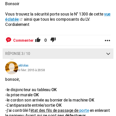
Bonsoir
Vous trouvez la sécurité porte sous le N° 1300 de cette
vue
éclatée
ainsi que tous les composants du LV.
Cordialement
0
Commenter
RÉPONSE 3 / 10
aldolas
6 févr. 2015 à 20:58
bonsoir,
-le disjoncteur au tableau
OK
-la prise murale
OK
-le cordon son arrivée au bornier de la machine
OK
-L'antiparasite entrée/sortie
OK
-j'ai contrôlé l'
état des fils de passage de
porte
en enlevant
le panneau Avant,qui ne sont
pas défectueux
,