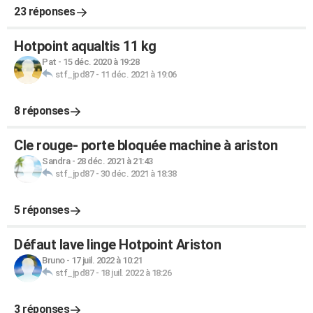
23 réponses
Hotpoint aqualtis 11 kg
Pat
-
15 déc. 2020 à 19:28
stf_jpd87
-
11 déc. 2021 à 19:06
8 réponses
Cle rouge- porte bloquée machine à ariston
Sandra
-
28 déc. 2021 à 21:43
stf_jpd87
-
30 déc. 2021 à 18:38
5 réponses
Défaut lave linge Hotpoint Ariston
Bruno
-
17 juil. 2022 à 10:21
stf_jpd87
-
18 juil. 2022 à 18:26
3 réponses