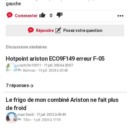
gauche
0
Commenter
Répondre
Posez votre question
Discussions similaires
Hotpoint ariston ECO9F149 erreur F-05
Loutcho13011
-
11 juil. 2024 à 20:07
Batman
-
13 juil. 2024 à 20:48
7 réponses
Le frigo de mon combiné Ariston ne fait plus
de froid
mazi farid
-
17 juil. 2012 à 09:49
Tibo
-
1 juil. 2026 à 17:55