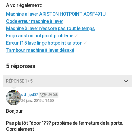
A voir également:
City break
Voyage de noces
Climat
Destinations
Voyage nature
Forum
+
PHOTO
Machine a laver ARISTON HOTPOINT AQ9F491U
GUIDES D'ACHAT
Code erreur machine à laver
Machine à laver n'essore pas tout le temps
BONS PLANS
Frigo ariston hotpoint problème
✓
Erreur f15 lave linge hotpoint ariston
✓
CARTE DE VOEUX
Tambour machine à laver désaxé
Carte Bonne année
Carte Pâques
Carte de Noël
Carte Saint-Valentin
Carte d'anniversaire
DICTIONNAIRE
5 réponses
Biographies
Expressions
Dictionnaire
Citations
Proverbes
PROGRAMME TV
COPAINS D'AVANT
RÉPONSE 1 / 5
Se connecter
Collèges
Universités
Service militaire
S'inscrire
Lycées
Primaires
Entreprises
Avis de recherche
AVIS DE DÉCÈS
stf_jpd87
29 968
26 janv. 2015 à 14:50
FORUM
Bonjour
Lifestyle
Sport
Television
Cinema
Bricolage
Culture
Auto
Voyage
Pas plutôt "door "??? problème de fermeture de la porte.
Cordialement