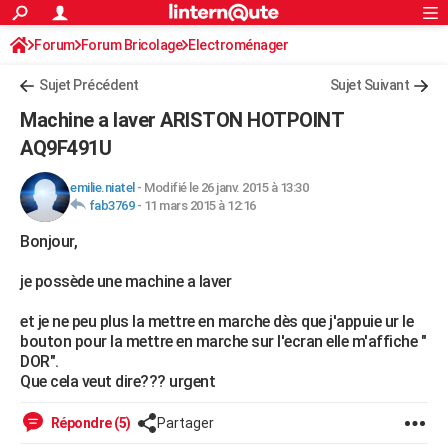
ACTUALITÉS
Forum
Forum Bricolage
Connexion
Electroménager
S'inscrire
Rechercher
Société
Education
Villes
Politique
Faits Divers
Monde
+
SPORT
Sujet Précédent
Sujet Suivant
Football
Cyclisme
Forum
Coupe du monde 2026
Tennis
Rugby
CULTURE
Machine a laver ARISTON HOTPOINT
TNT
Cinéma
Musique
Programme TV
Streaming
Sorties cinéma
+
AQ9F491U
FINANCE
Impôts
Immobilier
Banque
Crédit
Retraite
Epargne
Risques naturels par ville
Assurance
AUTO
emilie.niatel
-
Modifié le 26 janv. 2015 à 13:30
fab3769
-
11 mars 2015 à 12:16
Réserver un essai
Berlines
Forum auto
Essais
Citadines
SUV
+
HIGH-TECH
Bonjour,
Meilleur smartphone
Ordinateurs
Guide high-tech
Mobiles
Internet
Jeux vidéo
+
BRICOLAGE
je possède une machine a laver
Aménagement intérieur
Cuisine
Jardinage
+
Forum
Extérieur
Salle de bains
Rangement
WEEK-END
et je ne peu plus la mettre en marche dès que j'appuie ur le
bouton pour la mettre en marche sur l'ecran elle m'affiche "
Escapades
Expositions
Week-end nature
Guides de France
Patrimoine
Musées
+
LIFESTYLE
DOR".
Que cela veut dire??? urgent
Bien-être
Mode
+
Art de vivre
Loisirs
Modes de vie
SANTE
Répondre (5)
Partager
Guide de la santé
Médicaments
+
Alimentation
Maladies
Sommeil
VOYAGE