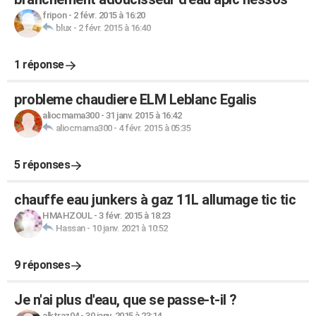
fripon
-
2 févr. 2015 à 16:20
blux
-
2 févr. 2015 à 16:40
1 réponse
probleme chaudiere ELM Leblanc Egalis
aliocmama300
-
31 janv. 2015 à 16:42
aliocmama300
-
4 févr. 2015 à 05:35
5 réponses
chauffe eau junkers à gaz 11L allumage tic tic
HMAHZOUL
-
3 févr. 2015 à 18:23
Hassan
-
10 janv. 2021 à 10:52
9 réponses
Je n'ai plus d'eau, que se passe-t-il ?
alktraz04
-
30 janv. 2015 à 23:14