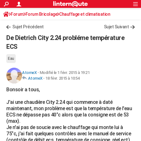
ACTUALITÉS
Forum
Forum Bricolage
Connexion
Chauffage et climatisation
S'inscrire
Rechercher
Société
Education
Villes
Politique
Faits Divers
Monde
+
SPORT
Sujet Précédent
Sujet Suivant
Football
Cyclisme
Forum
Coupe du monde 2026
Tennis
Rugby
CULTURE
De Dietrich City 2.24 probléme température
TNT
Cinéma
Musique
Programme TV
Streaming
Sorties cinéma
+
ECS
FINANCE
Impôts
Immobilier
Banque
Crédit
Retraite
Epargne
Risques naturels par ville
Assurance
AUTO
Eau
Réserver un essai
Berlines
Forum auto
Essais
Citadines
SUV
+
HIGH-TECH
AtomeX
-
Modifié le 1 févr. 2015 à 19:21
AtomeX
-
18 févr. 2015 à 10:54
Meilleur smartphone
Ordinateurs
Guide high-tech
Mobiles
Internet
Jeux vidéo
+
BRICOLAGE
Bonsoir a tous,
Aménagement intérieur
Cuisine
Jardinage
+
Forum
Extérieur
Salle de bains
Rangement
WEEK-END
J'ai une chaudière City 2.24 qui commence à daté
maintenant, mon problème est que la température de l'eau
Escapades
Expositions
Week-end nature
Guides de France
Patrimoine
Musées
+
LIFESTYLE
ECS ne dépasse pas 40°c alors que la consigne est de 53
(max).
Bien-être
Mode
+
Art de vivre
Loisirs
Modes de vie
SANTE
Je n'ai pas de soucie avec le chauffage qui monte lui à
75°c, j'ai fait quelques contrôles avec le manuel de service
Guide de la santé
Médicaments
+
Alimentation
Maladies
Sommeil
VOYAGE
(contrôle de débit ecs, température de consigne, réel,ect).