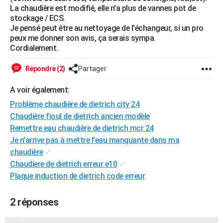
La chaudière est modifié, elle n'a plus de vannes pot de
City break
Voyage de noces
Climat
Destinations
Voyage nature
Forum
+
PHOTO
stockage / ECS.
Je pensé peut être au nettoyage de l'échangeur, si un pro
GUIDES D'ACHAT
peux me donner son avis, ça serais sympa.
Cordialement.
BONS PLANS
Répondre (2)
Partager
CARTE DE VOEUX
A voir également:
Carte Bonne année
Carte Pâques
Carte de Noël
Carte Saint-Valentin
Carte d'anniversaire
DICTIONNAIRE
Problème chaudière de dietrich city 24
Biographies
Expressions
Dictionnaire
Citations
Proverbes
PROGRAMME TV
Chaudière fioul de dietrich ancien modèle
Remettre eau chaudière de dietrich mcr 24
COPAINS D'AVANT
Je n'arrive pas à mettre l'eau manquante dans ma
Se connecter
Collèges
Universités
Service militaire
S'inscrire
Lycées
Primaires
Entreprises
Avis de recherche
chaudière
✓
AVIS DE DÉCÈS
Chaudiere de dietrich erreur e10
✓
FORUM
Plaque induction de dietrich code erreur
Lifestyle
Sport
Television
Cinema
Bricolage
Culture
Auto
Voyage
2 réponses