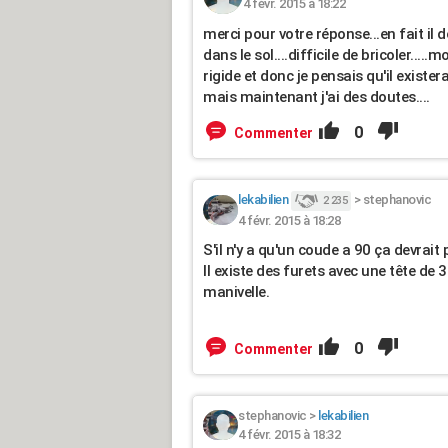
4 févr. 2015 à 18:22
merci pour votre réponse...en fait il
dans le sol....difficile de bricoler...
rigide et donc je pensais qu'il exister
mais maintenant j'ai des doutes....
0
Commenter
lekabilien
>
stephanovic
2 235
4 févr. 2015 à 18:28
S'il n'y a qu'un coude a 90 ça devrait
Il existe des furets avec une tête de
manivelle.
0
Commenter
stephanovic
>
lekabilien
4 févr. 2015 à 18:32