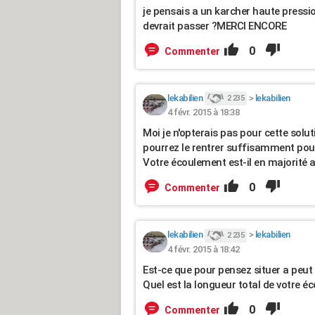
je pensais a un karcher haute pression
devrait passer ?MERCI ENCORE
0
Commenter
lekabilien
>
lekabilien
2 235
4 févr. 2015 à 18:38
Moi je n'opterais pas pour cette solut
pourrez le rentrer suffisamment pour
Votre écoulement est-il en majorité 
0
Commenter
lekabilien
>
lekabilien
2 235
4 févr. 2015 à 18:42
Est-ce que pour pensez situer a peut 
Quel est la longueur total de votre é
0
Commenter