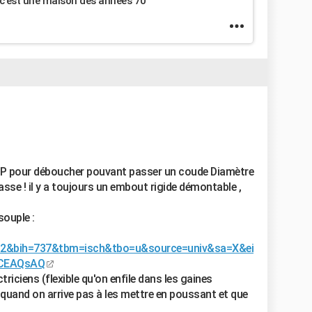
..c'est une maison des années 70
u HP pour déboucher pouvant passer un coude Diamètre
asse ! il y a toujours un embout rigide démontable ,
souple :
32&bih=737&tbm=isch&tbo=u&source=univ&sa=X&ei
0CEAQsAQ
ectriciens (flexible qu'on enfile dans les gaines
s , quand on arrive pas à les mettre en poussant et que