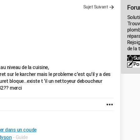
Foru
Sujet Suivant
Solut
Trouv
plomb
répar
Rejoi
de la 
Sui
Po
au niveau de la cuisine,
t sur le karcher mais le probleme c'est qu'il y a des
uret bloque...existe t 'il un nettoyeur deboucheur
32?? merci
er dans un coude
 dyson
- Guide