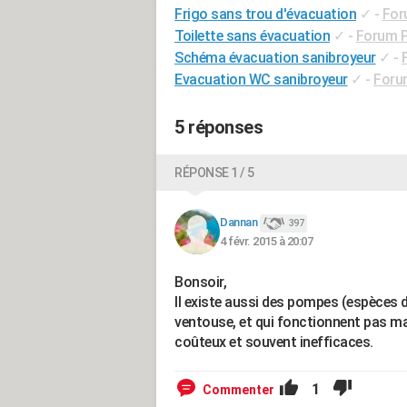
Frigo sans trou d'évacuation
✓
-
For
Toilette sans évacuation
✓
-
Forum P
Schéma évacuation sanibroyeur
✓
-
Evacuation WC sanibroyeur
✓
-
Foru
5 réponses
RÉPONSE 1 / 5
Dannan
397
4 févr. 2015 à 20:07
Bonsoir,
Il existe aussi des pompes (espèces 
ventouse, et qui fonctionnent pas mal
coûteux et souvent inefficaces.
1
Commenter