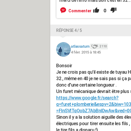
merci de l'info mais bon c'est en 32.
0
Commenter
RÉPONSE 4 / 5
atlassaturn
2 110
4 févr. 2015 à 18:45
Bonsoir
Je ne crois pas qu'il existe de tuya
32 , même en 40 je ne sais pas si ça p
donc d'une certaine longueur .
Un furet mécanique devrait être plus 
https://www.google.fr/search?
q=furet+plomberie&espv=2&biw=10
=FlnSVITqOobZ7AbBnIDwAw&ved=
Sinon il y a la solution aiguille des él
électriques pour tirer ensuite les fil
le tire fils a disparu !)