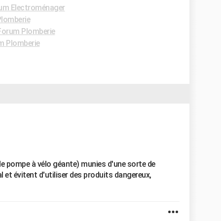
um Electroménager
lomberie
Forum Plomberie
m Plomberie
de pompe à vélo géante) munies d'une sorte de
 et évitent d'utiliser des produits dangereux,