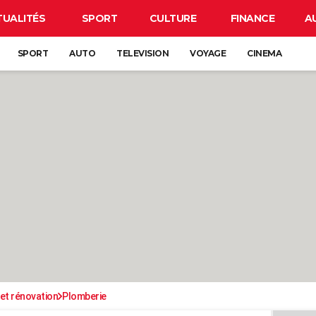
TUALITÉS
SPORT
CULTURE
FINANCE
A
SPORT
AUTO
TELEVISION
VOYAGE
CINEMA
et rénovation
Plomberie