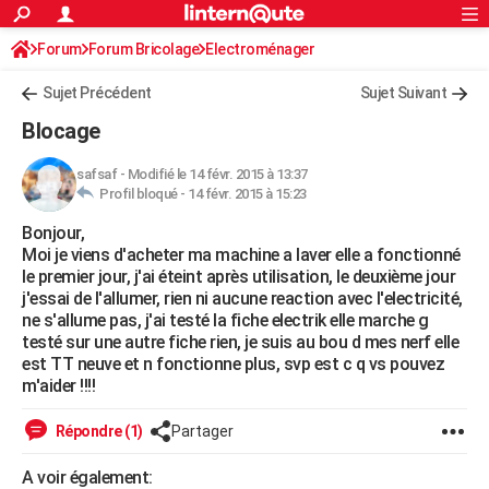
ACTUALITÉS
Forum
Forum Bricolage
Connexion
Electroménager
S'inscrire
Rechercher
Société
Education
Villes
Politique
Faits Divers
Monde
+
SPORT
Sujet Précédent
Sujet Suivant
Football
Cyclisme
Forum
Coupe du monde 2026
Tennis
Rugby
CULTURE
Blocage
TNT
Cinéma
Musique
Programme TV
Streaming
Sorties cinéma
+
FINANCE
safsaf
-
Modifié le 14 févr. 2015 à 13:37
Profil bloqué -
14 févr. 2015 à 15:23
Impôts
Immobilier
Banque
Crédit
Retraite
Epargne
Risques naturels par ville
Assurance
AUTO
Bonjour,
Réserver un essai
Berlines
Forum auto
Essais
Citadines
SUV
+
HIGH-TECH
Moi je viens d'acheter ma machine a laver elle a fonctionné
le premier jour, j'ai éteint après utilisation, le deuxième jour
Meilleur smartphone
Ordinateurs
Guide high-tech
Mobiles
Internet
Jeux vidéo
+
BRICOLAGE
j'essai de l'allumer, rien ni aucune reaction avec l'electricité,
ne s'allume pas, j'ai testé la fiche electrik elle marche g
Aménagement intérieur
Cuisine
Jardinage
+
Forum
Extérieur
Salle de bains
Rangement
WEEK-END
testé sur une autre fiche rien, je suis au bou d mes nerf elle
est TT neuve et n fonctionne plus, svp est c q vs pouvez
Escapades
Expositions
Week-end nature
Guides de France
Patrimoine
Musées
+
LIFESTYLE
m'aider !!!!
Bien-être
Mode
+
Art de vivre
Loisirs
Modes de vie
SANTE
Répondre (1)
Partager
Guide de la santé
Médicaments
+
Alimentation
Maladies
Sommeil
VOYAGE
A voir également: