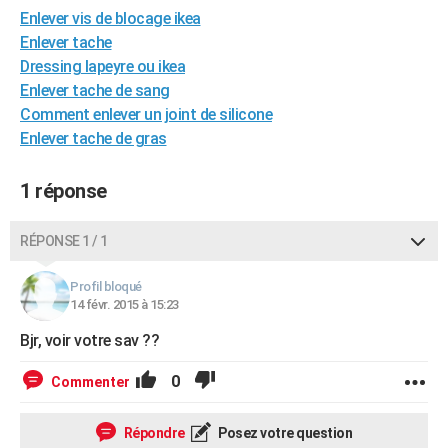
Enlever vis de blocage ikea
City break
Voyage de noces
Climat
Destinations
Voyage nature
Forum
+
PHOTO
Enlever tache
GUIDES D'ACHAT
Dressing lapeyre ou ikea
Enlever tache de sang
BONS PLANS
Comment enlever un joint de silicone
Enlever tache de gras
CARTE DE VOEUX
Carte Bonne année
Carte Pâques
Carte de Noël
Carte Saint-Valentin
Carte d'anniversaire
DICTIONNAIRE
1 réponse
Biographies
Expressions
Dictionnaire
Citations
Proverbes
PROGRAMME TV
RÉPONSE 1 / 1
COPAINS D'AVANT
Profil bloqué
Se connecter
Collèges
Universités
Service militaire
S'inscrire
Lycées
Primaires
Entreprises
Avis de recherche
14 févr. 2015 à 15:23
AVIS DE DÉCÈS
Bjr, voir votre sav ??
FORUM
0
Commenter
Lifestyle
Sport
Television
Cinema
Bricolage
Culture
Auto
Voyage
Répondre
Posez votre question