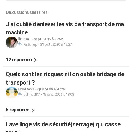
Discussions similaires
J'ai oublié d'enlever les vis de transport de ma
machine
lili1704
-
9 sept. 2015 à 22:52
Ketchup
-
21 oct. 2020 à 17:27
12 réponses
Quels sont les risques si l'on oublie bridage de
transport ?
Lolotte31
-
7 juil. 2008 à 20:26
stf_jpd87
-
15 janv. 2026 à 18:08
5 réponses
Lave linge vis de sécurité(serrage) qui casse