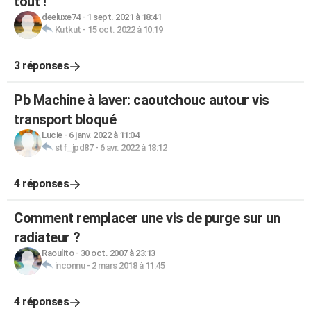
tout !
deeluxe74
-
1 sept. 2021 à 18:41
Kutkut
-
15 oct. 2022 à 10:19
3 réponses
Pb Machine à laver: caoutchouc autour vis
transport bloqué
Lucie
-
6 janv. 2022 à 11:04
stf_jpd87
-
6 avr. 2022 à 18:12
4 réponses
Comment remplacer une vis de purge sur un
radiateur ?
Raoulito
-
30 oct. 2007 à 23:13
inconnu
-
2 mars 2018 à 11:45
4 réponses