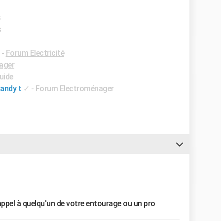
s
s
-
Forum Electricité
ager
uide
Candy t
✓
-
Forum Electroménager
appel à quelqu'un de votre entourage ou un pro