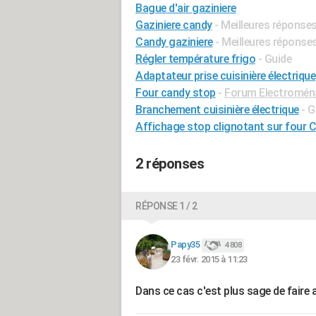
Bague d'air gaziniere
Gaziniere candy
- Meilleures réponse
Candy gaziniere
- Meilleures réponse
Régler température frigo
- Guide
Adaptateur prise cuisinière électrique
Four candy stop
-
Forum Electromén
Branchement cuisinière électrique
- G
Affichage stop clignotant sur four 
2 réponses
RÉPONSE 1 / 2
Papy35
4 808
23 févr. 2015 à 11:23
Dans ce cas c'est plus sage de faire 