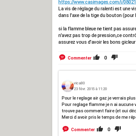
https://www.casimages.com/i/0802
La vis de réglage du ralenti est une v
dans l'axe de la tige du bouton (pour l
si la flamme bleue ne tient pas assu
n'avez pas trop de pression,ce contrôl
assurez vous d'avoir les bons gicleurs
0
Commenter
vica80
23 févr. 2015 à 11:20
Pour le reglage air gaz je verrais plus
Pour reglage flamme je n ai aucune vi
trouve pas comment faire (et oui dé
Merci d avoir pris le temps de me ré
0
Commenter