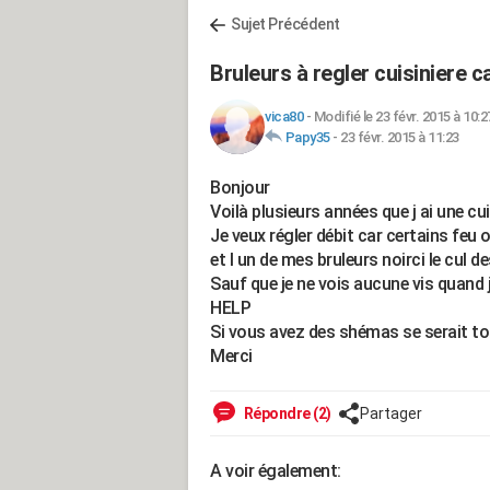
Sujet Précédent
Bruleurs à regler cuisiniere 
vica80
-
Modifié le 23 févr. 2015 à 10:2
Papy35
-
23 févr. 2015 à 11:23
Bonjour
Voilà plusieurs années que j ai une cui
Je veux régler débit car certains feu
et l un de mes bruleurs noirci le cul d
Sauf que je ne vois aucune vis quand 
HELP
Si vous avez des shémas se serait top
Merci
Répondre (2)
Partager
A voir également: