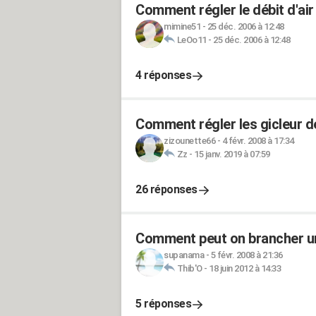
Comment régler le débit d'air
mimine51
-
25 déc. 2006 à 12:48
LeOo11
-
25 déc. 2006 à 12:48
4 réponses
Comment régler les gicleur d
zizounette66
-
4 févr. 2008 à 17:34
Zz
-
15 janv. 2019 à 07:59
26 réponses
Comment peut on brancher une
supanama
-
5 févr. 2008 à 21:36
Thib'O
-
18 juin 2012 à 14:33
5 réponses