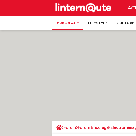
AC
BRICOLAGE
LIFESTYLE
CULTURE
Forum
Forum Bricolage
Electroména