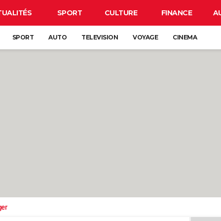
TUALITÉS
SPORT
CULTURE
FINANCE
A
SPORT
AUTO
TELEVISION
VOYAGE
CINEMA
ger