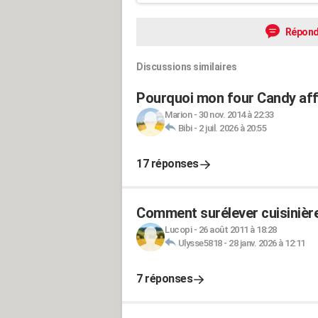
Répond
Discussions similaires
Pourquoi mon four Candy affi
Marion
-
30 nov. 2014 à 22:33
Bibi
-
2 juil. 2026 à 20:55
17 réponses
Comment surélever cuisinière
Lucopi
-
26 août 2011 à 18:28
Ulysse5818
-
28 janv. 2026 à 12:11
7 réponses