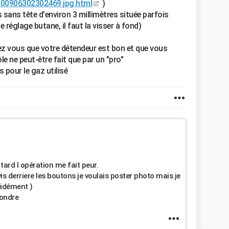
100906302302469.jpg.html
)
is sans tête d'environ 3 millimètres située parfois
e réglage butane, il faut la visser à fond)
rez vous que votre détendeur est bon et que vous
e ne peut-être fait que par un "pro"
 pour le gaz utilisé
 tard l opération me fait peur.
s derriere les boutons je voulais poster photo mais je
cidément )
pondre