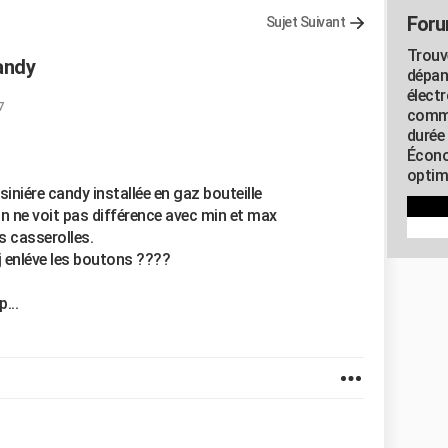
Foru
Sujet Suivant
Trouv
candy
dépan
élect
7
commu
durée
Écono
optimi
siniére candy installée en gaz bouteille
 on ne voit pas différence avec min et max
es casserolles.
j enléve les boutons ????
...