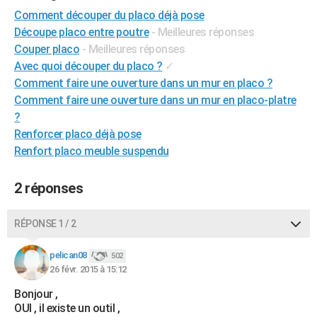
City break
Voyage de noces
Climat
Destinations
Voyage nature
Forum
+
Comment découper du placo déjà pose
PHOTO
Découpe placo entre poutre
- Meilleures réponses
GUIDES D'ACHAT
Couper placo
- Meilleures réponses
Avec quoi découper du placo ?
✓
BONS PLANS
Comment faire une ouverture dans un mur en placo ?
Comment faire une ouverture dans un mur en placo-platre
CARTE DE VOEUX
?
Carte Bonne année
Carte Pâques
Carte de Noël
Carte Saint-Valentin
Carte d'anniversaire
DICTIONNAIRE
Renforcer placo déjà pose
Renfort placo meuble suspendu
Biographies
Expressions
Dictionnaire
Citations
Proverbes
PROGRAMME TV
2 réponses
COPAINS D'AVANT
Se connecter
Collèges
Universités
Service militaire
S'inscrire
Lycées
Primaires
Entreprises
Avis de recherche
AVIS DE DÉCÈS
RÉPONSE 1 / 2
FORUM
pelican08
502
26 févr. 2015 à 15:12
Lifestyle
Sport
Television
Cinema
Bricolage
Culture
Auto
Voyage
Bonjour ,
OUI , il existe un outil ,