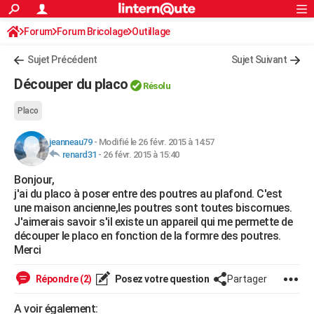
ACTUALITÉS
Forum
Forum Bricolage
Connexion
Outillage
S'inscrire
Rechercher
Société
Education
Villes
Politique
Faits Divers
Monde
+
SPORT
Sujet Précédent
Sujet Suivant
Football
Cyclisme
Forum
Coupe du monde 2026
Tennis
Rugby
CULTURE
Découper du placo
Résolu
TNT
Cinéma
Musique
Programme TV
Streaming
Sorties cinéma
+
FINANCE
Placo
Impôts
Immobilier
Banque
Crédit
Retraite
Epargne
Risques naturels par ville
Assurance
AUTO
jeanneau79
-
Modifié le 26 févr. 2015 à 14:57
renard31
-
26 févr. 2015 à 15:40
Réserver un essai
Berlines
Forum auto
Essais
Citadines
SUV
+
HIGH-TECH
Bonjour,
Meilleur smartphone
Ordinateurs
Guide high-tech
Mobiles
Internet
Jeux vidéo
+
BRICOLAGE
j'ai du placo à poser entre des poutres au plafond. C'est
une maison ancienne,les poutres sont toutes biscornues.
Aménagement intérieur
Cuisine
Jardinage
+
Forum
Extérieur
Salle de bains
Rangement
WEEK-END
J'aimerais savoir s'il existe un appareil qui me permette de
découper le placo en fonction de la formre des poutres.
Escapades
Expositions
Week-end nature
Guides de France
Patrimoine
Musées
+
LIFESTYLE
Merci
Bien-être
Mode
+
Art de vivre
Loisirs
Modes de vie
SANTE
Répondre (2)
Posez votre question
Partager
Guide de la santé
Médicaments
+
Alimentation
Maladies
Sommeil
VOYAGE
A voir également: