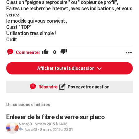
C,est un "peigne a reproduire " ou " copieur de profil",
Faites une recherche internet ,avec ces indications ,et vous
verrez
le modéle qui vous convient ,
C,est "TOP"
Utilisation tres simple !
Crdlt
0
Commenter
Afficher toute la discussion
Répondre
Posez votre question
Discussions similaires
Enlever de la fibre de verre sur placo
Nana68
-
6 mars 2015 à 14:36
Nana68
-
8 mars 2015 à 23:31