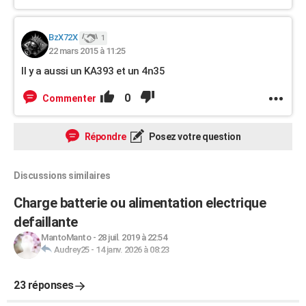
BzX72X
1
22 mars 2015 à 11:25
Il y a aussi un KA393 et un 4n35
0
Commenter
Répondre
Posez votre question
Discussions similaires
Charge batterie ou alimentation electrique
defaillante
MantoManto
-
28 juil. 2019 à 22:54
Audrey25
-
14 janv. 2026 à 08:23
23 réponses