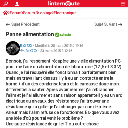
ACTUALITÉS
Forum
Forum Bricolage
Connexion
Electronique
S'inscrire
Rechercher
Société
Education
Villes
Politique
Faits Divers
Monde
+
SPORT
Sujet Précédent
Sujet Suivant
Football
Cyclisme
Forum
Coupe du monde 2026
Tennis
Rugby
CULTURE
Panne alimentation
Résolu
TNT
Cinéma
Musique
Programme TV
Streaming
Sorties cinéma
+
FINANCE
BzX72X
-
Modifié le 20 mars 2015 à 19:16
BzX72X
-
23 mars 2015 à 12:16
Impôts
Immobilier
Banque
Crédit
Retraite
Epargne
Risques naturels par ville
Assurance
AUTO
Bonsoir, j'ai ressèment récupère une vieille alimentation PC
Réserver un essai
Berlines
Forum auto
Essais
Citadines
SUV
+
HIGH-TECH
pour me faire un alimentation de laboratoire (12 ,5 et 3.3 V).
Quand je l'ai récupéré elle fonctionnait parfaitement bien
Meilleur smartphone
Ordinateurs
Guide high-tech
Mobiles
Internet
Jeux vidéo
+
BRICOLAGE
mais en travaillant dessus il y à eu un contacte entre la
borne + d'un des condensateurs et la carcasse donc mon
Aménagement intérieur
Cuisine
Jardinage
+
Forum
Extérieur
Salle de bains
Rangement
WEEK-END
différentiel à sauter. Apres avoir réarmer j'ai rebrancher
l'alim et je l'ai allumer et sans raison apparente il y eu un arc
Escapades
Expositions
Week-end nature
Guides de France
Patrimoine
Musées
+
LIFESTYLE
électrique au niveaux des résistances j'ai trouver une
résistance qui a griller je l'ai changer par une de même
Bien-être
Mode
+
Art de vivre
Loisirs
Modes de vie
SANTE
valeur mais l'alim refuse de fonctionner. Es-que vous avez
une idée d'où pourrai venir le problème ?
Guide de la santé
Médicaments
+
Alimentation
Maladies
Sommeil
VOYAGE
Une autre résistance de griller ? ou autre chose