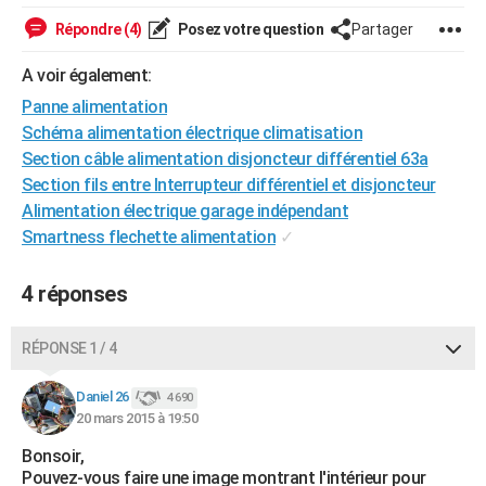
City break
Voyage de noces
Climat
Destinations
Voyage nature
Forum
+
PHOTO
Répondre (4)
Posez votre question
Partager
GUIDES D'ACHAT
A voir également:
Panne alimentation
BONS PLANS
Schéma alimentation électrique climatisation
CARTE DE VOEUX
Section câble alimentation disjoncteur différentiel 63a
Section fils entre Interrupteur différentiel et disjoncteur
Carte Bonne année
Carte Pâques
Carte de Noël
Carte Saint-Valentin
Carte d'anniversaire
DICTIONNAIRE
Alimentation électrique garage indépendant
Smartness flechette alimentation
✓
Biographies
Expressions
Dictionnaire
Citations
Proverbes
PROGRAMME TV
COPAINS D'AVANT
4 réponses
Se connecter
Collèges
Universités
Service militaire
S'inscrire
Lycées
Primaires
Entreprises
Avis de recherche
AVIS DE DÉCÈS
RÉPONSE 1 / 4
FORUM
Daniel 26
4 690
Lifestyle
Sport
Television
Cinema
Bricolage
Culture
Auto
Voyage
20 mars 2015 à 19:50
Bonsoir,
Pouvez-vous faire une image montrant l'intérieur pour