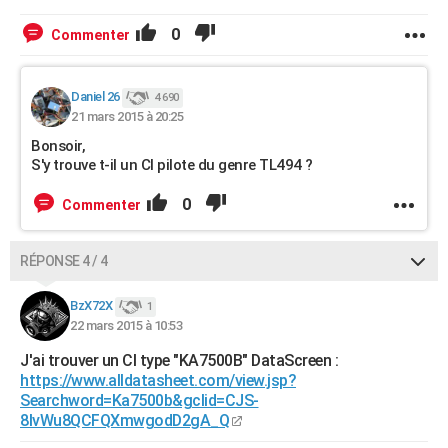
0
Commenter
Daniel 26
4 690
21 mars 2015 à 20:25
Bonsoir,
S'y trouve t-il un CI pilote du genre TL494 ?
0
Commenter
RÉPONSE 4 / 4
BzX72X
1
22 mars 2015 à 10:53
J'ai trouver un CI type "KA7500B" DataScreen :
https://www.alldatasheet.com/view.jsp?
Searchword=Ka7500b&gclid=CJS-
8IvWu8QCFQXmwgodD2gA_Q