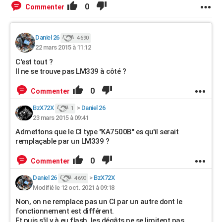
0
Commenter
Daniel 26
4 690
22 mars 2015 à 11:12
C'est tout ?
Il ne se trouve pas LM339 à côté ?
0
Commenter
BzX72X
>
Daniel 26
1
23 mars 2015 à 09:41
Admettons que le CI type "KA7500B" es qu'il serait
remplaçable par un LM339 ?
0
Commenter
Daniel 26
>
BzX72X
4 690
Modifié le 12 oct. 2021 à 09:18
Non, on ne remplace pas un CI par un autre dont le
fonctionnement est différent.
Et puis s'il y à eu flash, les dégâts ne se limitent pas