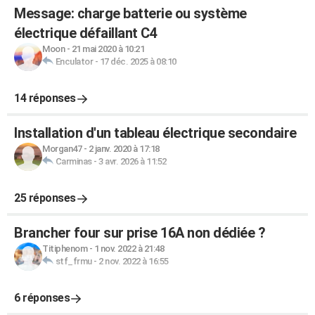
Message: charge batterie ou système
électrique défaillant C4
Moon
-
21 mai 2020 à 10:21
Enculator
-
17 déc. 2025 à 08:10
14 réponses
Installation d'un tableau électrique secondaire
Morgan47
-
2 janv. 2020 à 17:18
Carminas
-
3 avr. 2026 à 11:52
25 réponses
Brancher four sur prise 16A non dédiée ?
Titiphenom
-
1 nov. 2022 à 21:48
stf_frmu
-
2 nov. 2022 à 16:55
6 réponses