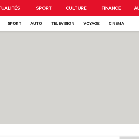
TUALITÉS
SPORT
CULTURE
FINANCE
A
SPORT
AUTO
TELEVISION
VOYAGE
CINEMA