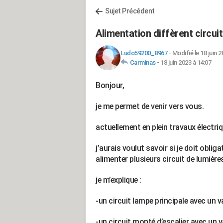
Sujet Précédent
Alimentation diffèrent circuit
Ludo59200_8967
-
Modifié le 18 juin 2
Carminas
-
18 juin 2023 à 14:07
Bonjour,
je me permet de venir vers vous.
actuellement en plein travaux électri
j’aurais voulut savoir si je doit oblig
alimenter plusieurs circuit de lumièr
je m’explique :
-un circuit lampe principale avec un v
-un circuit monté d’escalier avec un v