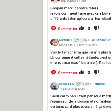
18 juin 2023 à 11:58
Bonjour merci de votre retour.
je vois comment faire avec une boîte
différents interrupteurs en les reliant
0
Commenter
Carminas
>
Ludo59200_89
2 045
Modifié le 18 juin 2023 à 12:18
Voir le 1er schéma que j'ai mis plus h
L'inconvénient cette méthode, c'est 
interrupteur (sauf le dernier). Pas t
0
Commenter
KIDUGUEN
>
Carminas
5 109
18 juin 2023 à 12:38
Salut carminas il faut penser à mett
l'épaisseur de la cloison et normalem
certains sont plus épais et là ça dev