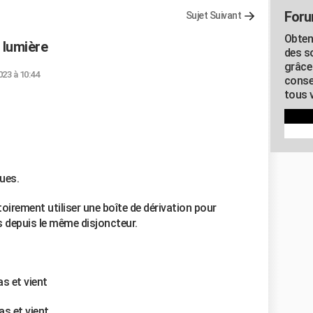
Foru
Sujet Suivant
Obten
 lumière
des s
grâce
023 à 10:44
conse
tous v
ques.
atoirement utiliser une boîte de dérivation pour
es depuis le même disjoncteur.
as et vient
as et vient