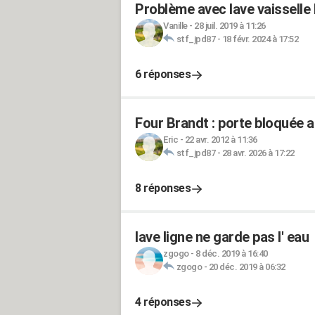
Problème avec lave vaisselle
Vanille
-
28 juil. 2019 à 11:26
stf_jpd87
-
18 févr. 2024 à 17:52
6 réponses
Four Brandt : porte bloquée a
Eric
-
22 avr. 2012 à 11:36
stf_jpd87
-
28 avr. 2026 à 17:22
8 réponses
lave ligne ne garde pas l' eau
zgogo
-
8 déc. 2019 à 16:40
zgogo
-
20 déc. 2019 à 06:32
4 réponses