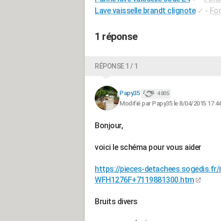
Lave vaisselle brandt clignote
✓
-
Fo
1 réponse
RÉPONSE 1 / 1
Papy35
4 805
Modifié par Papy35 le 8/04/2015 17:4
Bonjour,
voici le schéma pour vous aider
https://pieces-detachees.sogedis.f
WFH1276F+7119881300.htm
Bruits divers