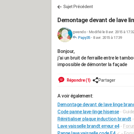
Sujet Précédent
Demontage devant de lave li
gwendo
-
Modifié le 8 avr. 2015 à 17:3
Papy35
-
8 avr. 2015 à 17:39
Bonjour,
j'ai un bruit de ferraille entre le tamb
impossible de démonter la façade
Répondre (1)
Partager
A voir également:
Demontage devant de lave linge bra
Code panne lave-linge hisense
- Guid
Réinitialiser plaque induction brandt
Lave vaisselle brandt erreur e4
-
Foru
Panne lave vaisselle code E4
✓
-
Foru