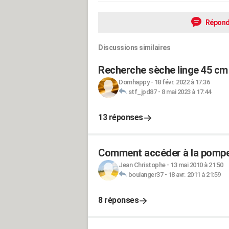
Répond
Discussions similaires
Recherche sèche linge 45 cm
Domhappy
-
18 févr. 2022 à 17:36
stf_jpd87
-
8 mai 2023 à 17:44
13 réponses
Comment accéder à la pompe 
Jean Christophe
-
13 mai 2010 à 21:50
boulanger37
-
18 avr. 2011 à 21:59
8 réponses