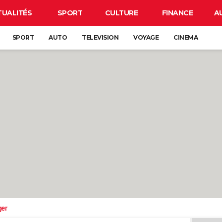
TUALITÉS
SPORT
CULTURE
FINANCE
A
SPORT
AUTO
TELEVISION
VOYAGE
CINEMA
ger