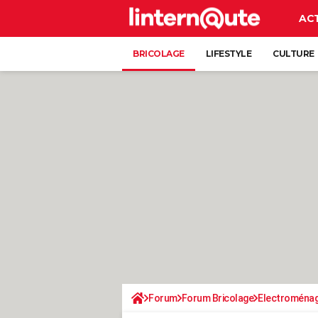
AC
BRICOLAGE
LIFESTYLE
CULTURE
Forum
Forum Bricolage
Electroména