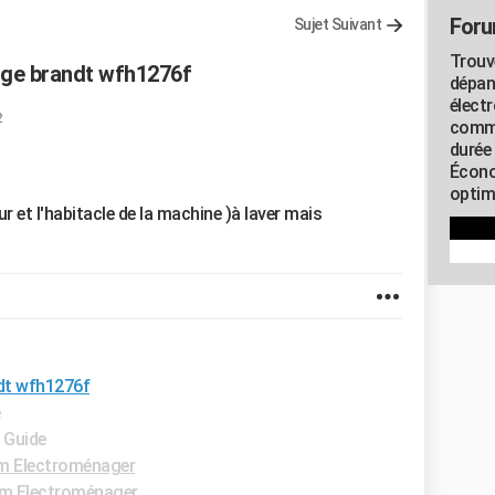
Foru
Sujet Suivant
Trouv
nge brandt wfh1276f
dépan
élect
2
commu
durée
Écono
optimi
our et l'habitacle de la machine )à laver mais
ndt wfh1276f
e
- Guide
m Electroménager
m Electroménager