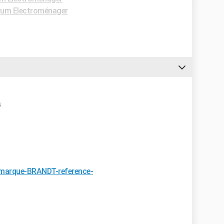
rum Electroménager
4
r/marque-BRANDT-reference-