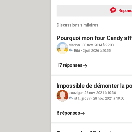
Répond
Discussions similaires
Pourquoi mon four Candy affi
Marion
-
30 nov. 2014 à 22:33
Bibi
-
2 juil. 2026 à 20:55
17 réponses
Impossible de démonter la po
bouzigu
-
26 nov. 2021 à 10:36
stf_jpd87
-
28 nov. 2021 à 19:00
6 réponses