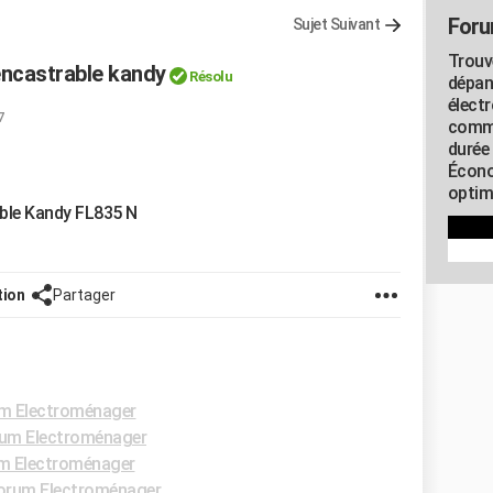
Foru
Sujet Suivant
Trouv
encastrable kandy
Résolu
dépan
élect
7
commu
durée
Écono
optimi
able Kandy FL835 N
tion
Partager
m Electroménager
um Electroménager
m Electroménager
orum Electroménager