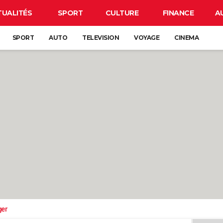
TUALITÉS
SPORT
CULTURE
FINANCE
A
SPORT
AUTO
TELEVISION
VOYAGE
CINEMA
ger