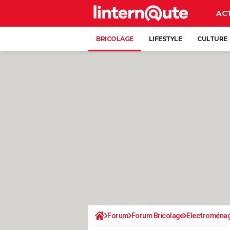
AC
BRICOLAGE
LIFESTYLE
CULTURE
Forum
Forum Bricolage
Electroména