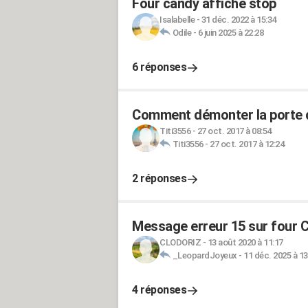
Four candy affiche stop
Isalabelle
-
31 déc. 2022 à 15:34
Odile
-
6 juin 2025 à 22:28
6 réponses
Comment démonter la porte d
Titi3556
-
27 oct. 2017 à 08:54
Titi3556
-
27 oct. 2017 à 12:24
2 réponses
Message erreur 15 sur four 
CLODORIZ
-
13 août 2020 à 11:17
_LeopardJoyeux
-
11 déc. 2025 à 13
4 réponses