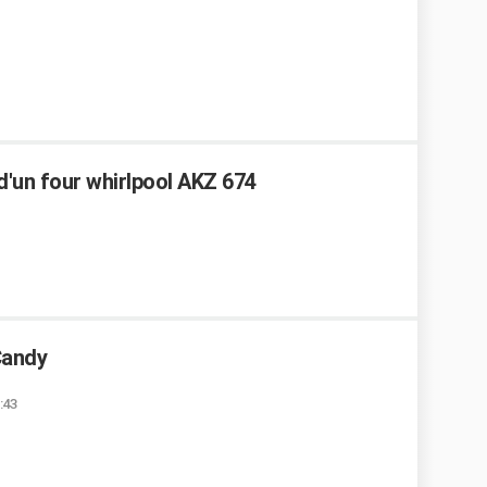
'un four whirlpool AKZ 674
Candy
:43