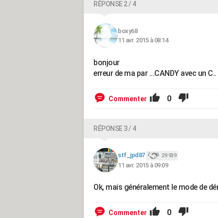
RÉPONSE 2 / 4
boxy68
11 avr. 2015 à 08:14
bonjour
erreur de ma par ...CANDY avec un C..
0
Commenter
RÉPONSE 3 / 4
stf_jpd87
29 939
11 avr. 2015 à 09:09
Ok, mais généralement le mode de dé
0
Commenter