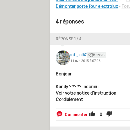
Démonter porte four electrolux
-
For
4 réponses
RÉPONSE 1 / 4
stf_jpd87
29 939
11 avr. 2015 à 07:06
Bonjour
Kandy ????? inconnu
Voir votre notice d'instruction.
Cordialement
0
Commenter