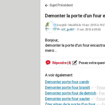
Sujet Précédent
Demonter la porte d'un four 
boxy68
-
Modifié le 10 avr. 2015 à 19:2
stf_jpd87
-
11 avr. 2015 à 09:30
Bonjour,
demonter la porte d'un four encastr
merci ..
Répondre (4)
Posez votre ques
A voir également:
Demonter porte four candy
Demonter porte four brandt
✓
-
Foru
Demonter porte four de dietrich
-
For
Demonter porte four sauter
✓
-
Foru
Ôter vitres de la porte d'un four
✓
-
F