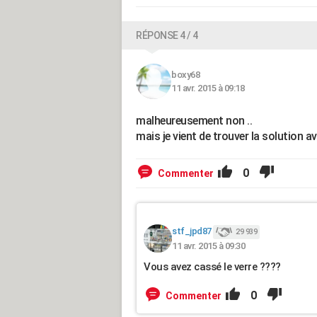
RÉPONSE 4 / 4
boxy68
11 avr. 2015 à 09:18
malheureusement non ..
mais je vient de trouver la solution av
0
Commenter
stf_jpd87
29 939
11 avr. 2015 à 09:30
Vous avez cassé le verre ????
0
Commenter