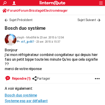
ACTUALITÉS
Forum
Forum Bricolage
Connexion
Electroménager
S'inscrire
Rechercher
Société
Education
Villes
Politique
Faits Divers
Monde
+
SPORT
Sujet Précédent
Sujet Suivant
Football
Cyclisme
Forum
Coupe du monde 2026
Tennis
Rugby
CULTURE
Bosch duo système
TNT
Cinéma
Musique
Programme TV
Streaming
Sorties cinéma
+
FINANCE
steph
-
Modifié le 23 avr. 2015 à 12:04
stf_jpd87
-
23 avr. 2015 à 15:37
Impôts
Immobilier
Banque
Crédit
Retraite
Epargne
Risques naturels par ville
Assurance
AUTO
Bonjour
Réserver un essai
Berlines
Forum auto
Essais
Citadines
SUV
+
HIGH-TECH
j'ai mon réfrigérateur combiné congélateur qui depuis hier
fais un petit bippe toute les minute Qu'es que cela signifie
Meilleur smartphone
Ordinateurs
Guide high-tech
Mobiles
Internet
Jeux vidéo
+
BRICOLAGE
??
merci de votre réponse
Aménagement intérieur
Cuisine
Jardinage
+
Forum
Extérieur
Salle de bains
Rangement
WEEK-END
Répondre (1)
Partager
Escapades
Expositions
Week-end nature
Guides de France
Patrimoine
Musées
+
LIFESTYLE
A voir également:
Bien-être
Mode
+
Art de vivre
Loisirs
Modes de vie
SANTE
Bosch duo système
Guide de la santé
Médicaments
+
Alimentation
Maladies
Sommeil
Systeme esp asr défaillant
VOYAGE