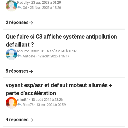
Kaddily
-
23 avr. 2023 à 01:29
Qd
-
23 févr. 2025 à 18:26
2 réponses
Que faire si C3 affiche système antipollution
defaillant ?
Moumousse2106
-
6 août 2020 à 18:37
Antoine
-
12 août 2025 à 16:17
5 réponses
voyant esp/asr et defaut moteut allumés +
perte d'accélération
mimi31
-
13 août 2014 à 23:26
Rico76
-
13 avr. 2024 à 20:59
4 réponses