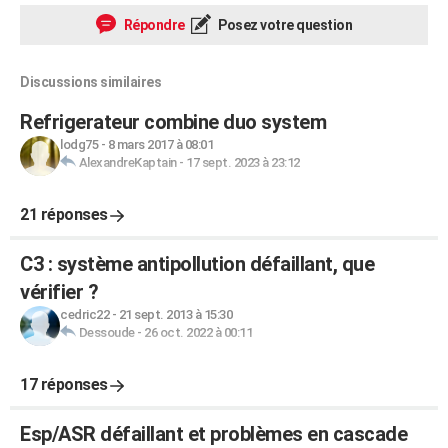
Répondre
Posez votre question
Discussions similaires
Refrigerateur combine duo system
lodg75
-
8 mars 2017 à 08:01
AlexandreKaptain
-
17 sept. 2023 à 23:12
21 réponses
C3 : système antipollution défaillant, que
vérifier ?
cedric22
-
21 sept. 2013 à 15:30
Dessoude
-
26 oct. 2022 à 00:11
17 réponses
Esp/ASR défaillant et problèmes en cascade