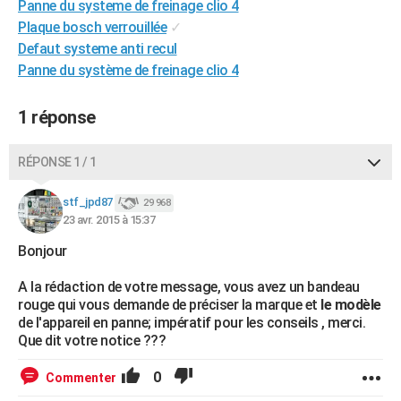
Panne du systeme de freinage clio 4
City break
Voyage de noces
Climat
Destinations
Voyage nature
Forum
+
PHOTO
Plaque bosch verrouillée
✓
Defaut systeme anti recul
GUIDES D'ACHAT
Panne du système de freinage clio 4
BONS PLANS
1 réponse
CARTE DE VOEUX
Carte Bonne année
Carte Pâques
Carte de Noël
Carte Saint-Valentin
Carte d'anniversaire
RÉPONSE 1 / 1
DICTIONNAIRE
Biographies
Expressions
Dictionnaire
Citations
Proverbes
stf_jpd87
PROGRAMME TV
29 968
23 avr. 2015 à 15:37
COPAINS D'AVANT
Bonjour
Se connecter
Collèges
Universités
Service militaire
S'inscrire
Lycées
Primaires
Entreprises
Avis de recherche
AVIS DE DÉCÈS
A la rédaction de votre message, vous avez un bandeau
rouge qui vous demande de préciser la marque et
le modèle
FORUM
de l'appareil en panne; impératif pour les conseils , merci.
Que dit votre notice ???
Lifestyle
Sport
Television
Cinema
Bricolage
Culture
Auto
Voyage
0
Commenter