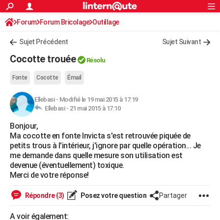
ACTUALITÉS
Forum
Forum Bricolage
Connexion
Outillage
S'inscrire
Rechercher
Société
Education
Villes
Politique
Faits Divers
Monde
+
SPORT
Sujet Précédent
Sujet Suivant
Football
Cyclisme
Forum
Coupe du monde 2026
Tennis
Rugby
CULTURE
Cocotte trouée
Résolu
TNT
Cinéma
Musique
Programme TV
Streaming
Sorties cinéma
+
FINANCE
Fonte
Cocotte
Émail
Impôts
Immobilier
Banque
Crédit
Retraite
Epargne
Risques naturels par ville
Assurance
AUTO
Ellebasi
-
Modifié le 19 mai 2015 à 17:19
Ellebasi -
21 mai 2015 à 17:10
Réserver un essai
Berlines
Forum auto
Essais
Citadines
SUV
+
HIGH-TECH
Bonjour,
Meilleur smartphone
Ordinateurs
Guide high-tech
Mobiles
Internet
Jeux vidéo
+
BRICOLAGE
Ma cocotte en fonte Invicta s'est retrouvée piquée de
petits trous à l'intérieur, j'ignore par quelle opération... Je
Aménagement intérieur
Cuisine
Jardinage
+
Forum
Extérieur
Salle de bains
Rangement
WEEK-END
me demande dans quelle mesure son utilisation est
devenue (éventuellement) toxique.
Escapades
Expositions
Week-end nature
Guides de France
Patrimoine
Musées
+
LIFESTYLE
Merci de votre réponse!
Bien-être
Mode
+
Art de vivre
Loisirs
Modes de vie
SANTE
Répondre (3)
Posez votre question
Partager
Guide de la santé
Médicaments
+
Alimentation
Maladies
Sommeil
VOYAGE
A voir également: