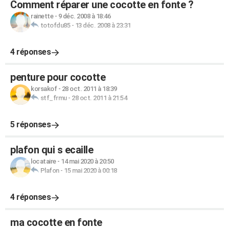
Comment réparer une cocotte en fonte ?
rainette
-
9 déc. 2008 à 18:46
totofdu85
-
13 déc. 2008 à 23:31
4 réponses
penture pour cocotte
korsakof
-
28 oct. 2011 à 18:39
stf_frmu
-
28 oct. 2011 à 21:54
5 réponses
plafon qui s ecaille
locataire
-
14 mai 2020 à 20:50
Plafon
-
15 mai 2020 à 00:18
4 réponses
ma cocotte en fonte