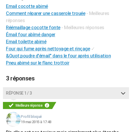
City break
Voyage de noces
Climat
Destinations
Voyage nature
Forum
+
Email cocotte abimé
PHOTO
Comment réparer une casserole trouée
- Meilleures
GUIDES D'ACHAT
réponses
Réémaillage cocotte fonte
- Meilleures réponses
BONS PLANS
Émail four abîmé danger
Email toilette abimé
CARTE DE VOEUX
Four qui fume après nettoyage et rinçage
✓
Carte Bonne année
Carte Pâques
Carte de Noël
Carte Saint-Valentin
Carte d'anniversaire
DICTIONNAIRE
&Quot;poudre d'émail" dans le four après utilisation
Pneu abimé sur le flanc trottoir
Biographies
Expressions
Dictionnaire
Citations
Proverbes
PROGRAMME TV
3 réponses
COPAINS D'AVANT
Se connecter
Collèges
Universités
Service militaire
S'inscrire
Lycées
Primaires
Entreprises
Avis de recherche
AVIS DE DÉCÈS
RÉPONSE 1 / 3
FORUM
Meilleure réponse
Lifestyle
Sport
Television
Cinema
Bricolage
Culture
Auto
Voyage
Profil bloqué
19 mai 2015 à 17:48