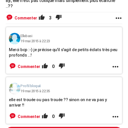
Bjr, elle n est pas toxique mais simplement plus étanche
..??
3
Commenter
Ellebasi
19 mai 2015 à 22:23
Merci bcp :-) je précise qu'il s'agit de petits éclats très peu
profonds ...!
0
Commenter
Profil bloqué
19 mai 2015 à 22:35
elle est trouée ou pas trouée ?? sinon on ne va pas y
arriver !!
0
Commenter