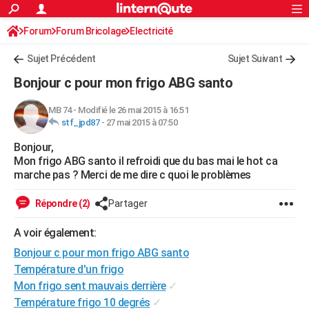
ACTUALITÉS
Forum
Forum Bricolage
Connexion
Electricité
S'inscrire
Rechercher
Société
Education
Villes
Politique
Faits Divers
Monde
+
SPORT
Sujet Précédent
Sujet Suivant
Football
Cyclisme
Forum
Coupe du monde 2026
Tennis
Rugby
CULTURE
Bonjour c pour mon frigo ABG santo
TNT
Cinéma
Musique
Programme TV
Streaming
Sorties cinéma
+
FINANCE
MB 74
-
Modifié le 26 mai 2015 à 16:51
stf_jpd87
-
27 mai 2015 à 07:50
Impôts
Immobilier
Banque
Crédit
Retraite
Epargne
Risques naturels par ville
Assurance
AUTO
Bonjour,
Réserver un essai
Berlines
Forum auto
Essais
Citadines
SUV
+
HIGH-TECH
Mon frigo ABG santo il refroidi que du bas mai le hot ca
marche pas ? Merci de me dire c quoi le problèmes
Meilleur smartphone
Ordinateurs
Guide high-tech
Mobiles
Internet
Jeux vidéo
+
BRICOLAGE
Répondre (2)
Partager
Aménagement intérieur
Cuisine
Jardinage
+
Forum
Extérieur
Salle de bains
Rangement
WEEK-END
A voir également:
Escapades
Expositions
Week-end nature
Guides de France
Patrimoine
Musées
+
LIFESTYLE
Bonjour c pour mon frigo ABG santo
Bien-être
Mode
+
Art de vivre
Loisirs
Modes de vie
Température d'un frigo
SANTE
Mon frigo sent mauvais derrière
✓
Guide de la santé
Médicaments
+
Alimentation
Maladies
Sommeil
VOYAGE
Température frigo 10 degrés
✓