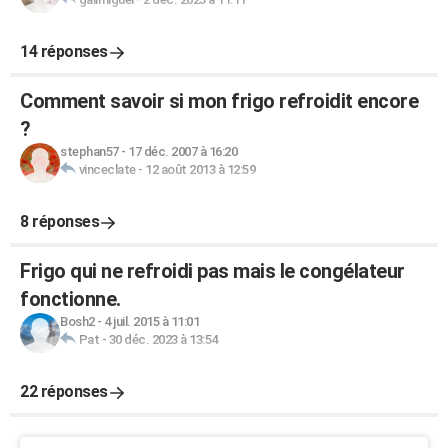
14 réponses
Comment savoir si mon frigo refroidit encore
?
stephan57
-
17 déc. 2007 à 16:20
vinceclate
-
12 août 2013 à 12:59
8 réponses
Frigo qui ne refroidi pas mais le congélateur
fonctionne.
Bosh2
-
4 juil. 2015 à 11:01
Pat
-
30 déc. 2023 à 13:54
22 réponses