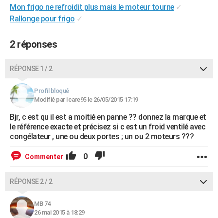
Mon frigo ne refroidit plus mais le moteur tourne
✓
City break
Voyage de noces
Climat
Destinations
Voyage nature
Forum
+
PHOTO
Rallonge pour frigo
✓
GUIDES D'ACHAT
2 réponses
BONS PLANS
RÉPONSE 1 / 2
CARTE DE VOEUX
Carte Bonne année
Carte Pâques
Carte de Noël
Carte Saint-Valentin
Carte d'anniversaire
DICTIONNAIRE
Profil bloqué
Modifié par Icare95 le 26/05/2015 17:19
Biographies
Expressions
Dictionnaire
Citations
Proverbes
PROGRAMME TV
Bjr, c est qu il est a moitié en panne ?? donnez la marque et
le référence exacte et précisez si c est un froid ventilé avec
COPAINS D'AVANT
congélateur , une ou deux portes ; un ou 2 moteurs ???
Se connecter
Collèges
Universités
Service militaire
S'inscrire
Lycées
Primaires
Entreprises
Avis de recherche
AVIS DE DÉCÈS
0
Commenter
FORUM
RÉPONSE 2 / 2
Lifestyle
Sport
Television
Cinema
Bricolage
Culture
Auto
Voyage
MB 74
26 mai 2015 à 18:29