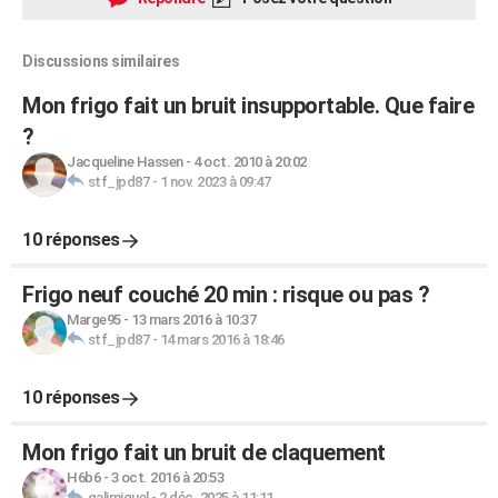
Discussions similaires
Mon frigo fait un bruit insupportable. Que faire
?
Jacqueline Hassen
-
4 oct. 2010 à 20:02
stf_jpd87
-
1 nov. 2023 à 09:47
10 réponses
Frigo neuf couché 20 min : risque ou pas ?
Marge95
-
13 mars 2016 à 10:37
stf_jpd87
-
14 mars 2016 à 18:46
10 réponses
Mon frigo fait un bruit de claquement
H6b6
-
3 oct. 2016 à 20:53
galimiguel
-
2 déc. 2025 à 11:11