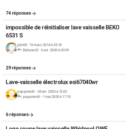
74 réponses
impossible de réinitialiser lave vaisselle BEKO
6531 S
julo08
-
13 mars 2014 à 20:18
Babane22
-
6 avr. 2020 à 00:39
29 réponses
Lave-vaisselle électrolux esi67040wr
papymimi5
-
28 avr. 2020 à 15:02
papymimi5
-
1 mai 2020 à 17:10
6 réponses
Logo rouge lave vaisselle Whirlpool OWF