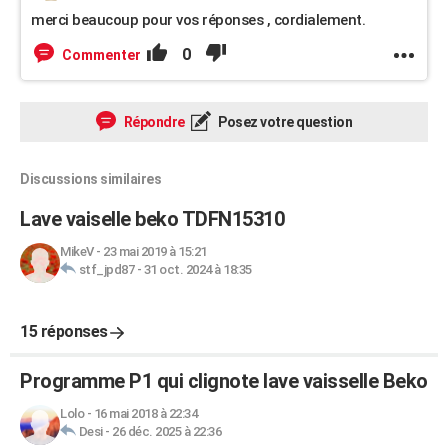
merci beaucoup pour vos réponses , cordialement.
0
Commenter
Répondre
Posez votre question
Discussions similaires
Lave vaiselle beko TDFN15310
MikeV
-
23 mai 2019 à 15:21
stf_jpd87
-
31 oct. 2024 à 18:35
15 réponses
Programme P1 qui clignote lave vaisselle Beko
Lolo
-
16 mai 2018 à 22:34
Desi
-
26 déc. 2025 à 22:36