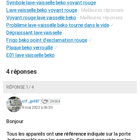
Symbole lave-vaisselle beko voyant rouge
City break
Voyage de noces
Climat
Destinations
Voyage nature
Forum
+
PHOTO
Lave vaisselle beko voyant rouge
- Meilleures réponses
Voyant rouge lave vaisselle beko
- Meilleures réponses
GUIDES D'ACHAT
Problème lave-vaisselle beko tourne dans le vide
✓
Dégraissant lave vaisselle
BONS PLANS
Frigo beko point d'exclamation rouge
✓
CARTE DE VOEUX
Plaque beko verrouillé
✓
E01 lave vaisselle beko
Carte Bonne année
Carte Pâques
Carte de Noël
Carte Saint-Valentin
Carte d'anniversaire
DICTIONNAIRE
Biographies
Expressions
Dictionnaire
Citations
Proverbes
4 réponses
PROGRAMME TV
COPAINS D'AVANT
RÉPONSE 1 / 4
Se connecter
Collèges
Universités
Service militaire
S'inscrire
Lycées
Primaires
Entreprises
Avis de recherche
AVIS DE DÉCÈS
stf_jpd87
29 654
8 mai 2022 à 06:30
FORUM
Lifestyle
Sport
Television
Cinema
Bricolage
Culture
Auto
Voyage
Bonjour
Tous les appareils ont
une référence
indiquée sur la porte