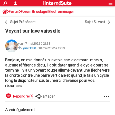
ACTUALITÉS
Forum
Forum Bricolage
Connexion
Electroménager
S'inscrire
Rechercher
Société
Education
Villes
Politique
Faits Divers
Monde
+
SPORT
Sujet Précédent
Sujet Suivant
Football
Cyclisme
Forum
Coupe du monde 2026
Tennis
Rugby
CULTURE
Voyant sur lave vaisselle
TNT
Cinéma
Musique
Programme TV
Streaming
Sorties cinéma
+
FINANCE
yan
-
7 mai 2022 à 21:33
Impôts
Immobilier
Banque
Crédit
Retraite
Epargne
Risques naturels par ville
Assurance
AUTO
yan81330
-
10 mai 2022 à 19:39
Réserver un essai
Berlines
Forum auto
Essais
Citadines
SUV
+
HIGH-TECH
Bonjour, on m'a donné un lave vaisselle de marque beko,
aucune référence déçu, il doit dater quand le cycle court se
Meilleur smartphone
Ordinateurs
Guide high-tech
Mobiles
Internet
Jeux vidéo
+
BRICOLAGE
termine il y a un voyant rouge allumé devant une flèche vers
la droite contre une barre verticale et quand je fais un cycle
Aménagement intérieur
Cuisine
Jardinage
+
Forum
Extérieur
Salle de bains
Rangement
WEEK-END
long le disjoncteur saute , merci d'avance pour vos
réponses
Escapades
Expositions
Week-end nature
Guides de France
Patrimoine
Musées
+
LIFESTYLE
Répondre (4)
Partager
Bien-être
Mode
+
Art de vivre
Loisirs
Modes de vie
SANTE
A voir également:
Guide de la santé
Médicaments
+
Alimentation
Maladies
Sommeil
VOYAGE