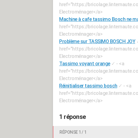
href="https://bricolage.linternaut
Electroménager</a>
Machine à cafe tassimo Bosch ne m
href="https://bricolage.linternaut
Electroménager</a>
Problème sur TASSIMO BOSCH JOY
href="https://bricolage.linternaut
Electroménager</a>
Tassimo voyant orange
✓
- <a
href="https://bricolage.linternaut
Electroménager</a>
Réinitialiser tassimo bosch
✓
- <a
href="https://bricolage.linternaut
Electroménager</a>
1 réponse
RÉPONSE 1 / 1