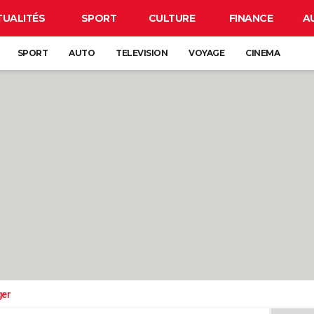
TUALITÉS
SPORT
CULTURE
FINANCE
A
SPORT
AUTO
TELEVISION
VOYAGE
CINEMA
ger