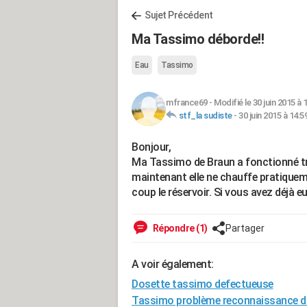
Sujet Précédent
Ma Tassimo déborde!!
Eau
Tassimo
mfrance69
-
Modifié le 30 juin 2015 à 
stf_la sudiste
-
30 juin 2015 à 14:5
Bonjour,
Ma Tassimo de Braun a fonctionné tr
maintenant elle ne chauffe pratiquemen
coup le réservoir. Si vous avez déjà e
Répondre (1)
Partager
A voir également:
Dosette tassimo defectueuse
Tassimo problème reconnaissance d