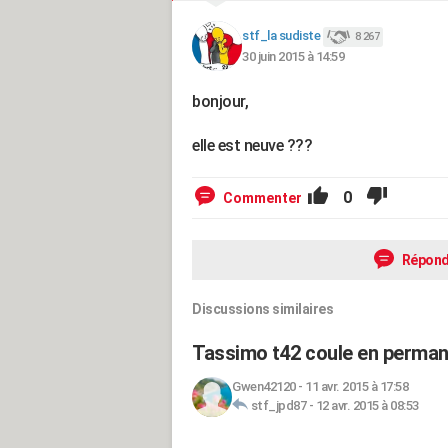
stf_la sudiste
8 267
30 juin 2015 à 14:59
bonjour,
elle est neuve ???
0
Commenter
Répond
Discussions similaires
Tassimo t42 coule en permane
Gwen42120
-
11 avr. 2015 à 17:58
stf_jpd87
-
12 avr. 2015 à 08:53