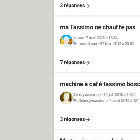
3 réponses
ma Tassimo ne chauffe pas
rocca
-
7 nov. 2015 à 18:34
mcoolman
-
27 févr. 2018 à 23:53
7 réponses
machine à café tassimo bosc
Didieryvessimon
-
31 juil. 2016 à 14:54
Didieryvessimon
-
1 août 2016 à 12:1
3 réponses