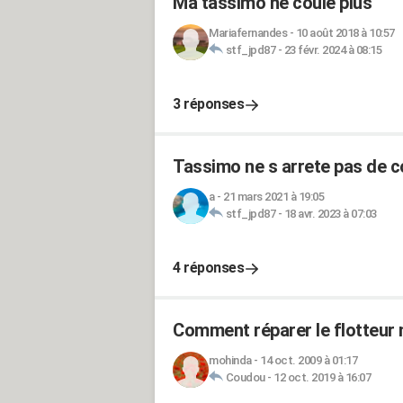
Ma tassimo ne coule plus
Mariafernandes
-
10 août 2018 à 10:57
stf_jpd87
-
23 févr. 2024 à 08:15
3 réponses
Tassimo ne s arrete pas de c
a
-
21 mars 2021 à 19:05
stf_jpd87
-
18 avr. 2023 à 07:03
4 réponses
Comment réparer le flotteur
mohinda
-
14 oct. 2009 à 01:17
Coudou
-
12 oct. 2019 à 16:07