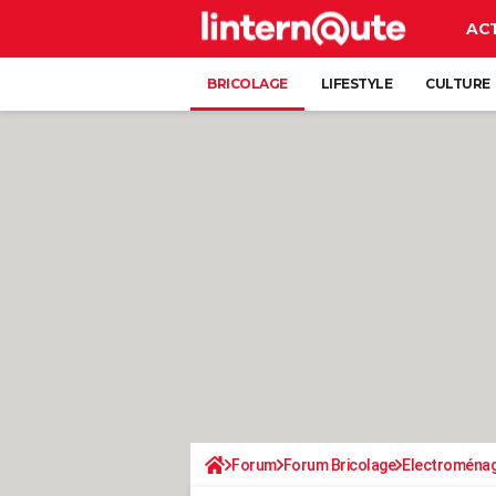
AC
BRICOLAGE
LIFESTYLE
CULTURE
Forum
Forum Bricolage
Electroména