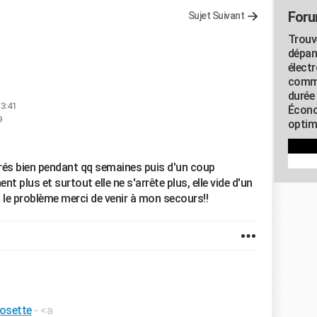
Foru
Sujet Suivant
Trouv
dépan
élect
commu
durée
13:41
Écono
9
optimi
és bien pendant qq semaines puis d'un coup
t plus et surtout elle ne s'arrête plus, elle vide d'un
u le problème merci de venir à mon secours!!
osette
- <a