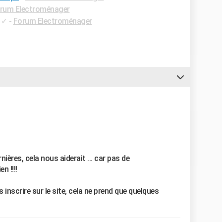
rum Electroménager
✓
-
Forum Electroménager
nières, cela nous aiderait ... car pas de
n !!!!
inscrire sur le site, cela ne prend que quelques