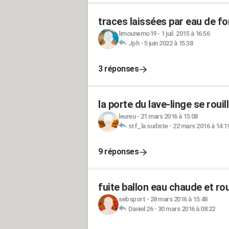
traces laissées par eau de fo
limounemo19
-
1 juil. 2015 à 16:56
Jph
-
5 juin 2022 à 15:38
3 réponses
la porte du lave-linge se rouil
leureu
-
21 mars 2016 à 15:08
stf_la sudiste
-
22 mars 2016 à 14:1
9 réponses
fuite ballon eau chaude et rou
sebsport
-
28 mars 2016 à 15:48
Daniel 26
-
30 mars 2016 à 08:22