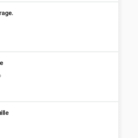
rage.
le
9
ille