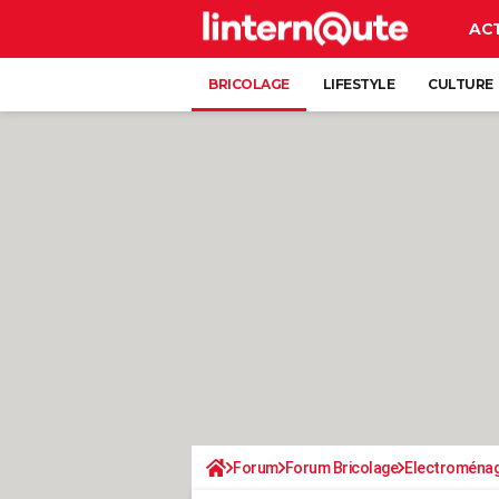
AC
BRICOLAGE
LIFESTYLE
CULTURE
Forum
Forum Bricolage
Electroména