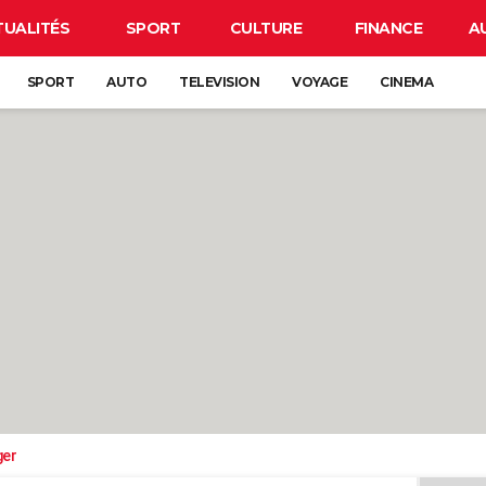
TUALITÉS
SPORT
CULTURE
FINANCE
A
SPORT
AUTO
TELEVISION
VOYAGE
CINEMA
ger