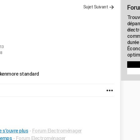
Foru
Sujet Suivant
Trouv
dépan
élect
commu
durée
:13
Écono
18
optimi
e kenmore standard
e s'ouvre plus
-
Forum Electroménager
 temps
-
Forum Electroménager