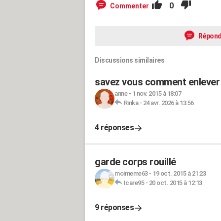
0
Commenter
Répond
Discussions similaires
savez vous comment enlever de
anne
-
1 nov. 2015 à 18:07
Rinka
-
24 avr. 2026 à 13:56
4 réponses
garde corps rouillé
moimeme63
-
19 oct. 2015 à 21:23
Icare95
-
20 oct. 2015 à 12:13
9 réponses