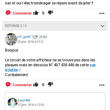
sav et oui l électroménager se répare avant de jeter !!
0
Commenter
RÉPONSE 2 / 3
stf_jpd87
29 966
20 janv. 2016 à 07:21
Bonjour
Le circuit de votre afficheur ne se trouve pas dans les
plaques mais en-dessous N° 407 438 446 de cette
vue
éclatée
Cordialement.
0
Commenter
tony1896
27 janv. 2016 à 12:33