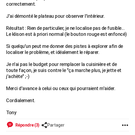
correctement.
City break
Voyage de noces
Climat
Destinations
Voyage nature
Forum
+
PHOTO
J'ai démonté le plateau pour observer l'intérieur.
GUIDES D'ACHAT
Résultat : Rien de particulier, je ne localise pas de fusible...
BONS PLANS
Le klison est à priori normal (le bouton rouge est enfoncé)
CARTE DE VOEUX
Si quelqu'un peut me donner des pistes à explorer afin de
localiser le problème, et idéalement le réparer.
Carte Bonne année
Carte Pâques
Carte de Noël
Carte Saint-Valentin
Carte d'anniversaire
DICTIONNAIRE
Je n'ai pas le budget pour remplacer la cuisinière et de
Biographies
Expressions
Dictionnaire
Citations
Proverbes
PROGRAMME TV
toute façon, je suis contre le "ça marche plus, je jette et
j'achète" ;-)
COPAINS D'AVANT
Merci d'avance à celui ou ceux qui pourraient m'aider.
Se connecter
Collèges
Universités
Service militaire
S'inscrire
Lycées
Primaires
Entreprises
Avis de recherche
AVIS DE DÉCÈS
Cordialement.
FORUM
Tony
Lifestyle
Sport
Television
Cinema
Bricolage
Culture
Auto
Voyage
Répondre (3)
Partager