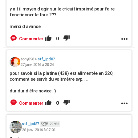
y a t il moyen d agir sur le cricuit imprimé pour faire
fonctionner le four ???
merci d avance
0
Commenter
tony896
>
stf_jpd87
27 janv. 2016 à 20:24
pour savoir si la platine (438) est alimentée en 220,
comment se servir du voltmètre svp.....
dur dur d être novice ;')
0
Commenter
stf_jpd87
29 966
28 janv. 2016 à 07:20