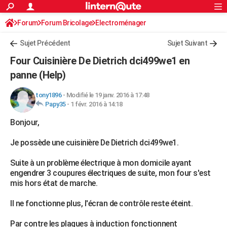
ACTUALITÉS
Forum
Forum Bricolage
Connexion
Electroménager
S'inscrire
Rechercher
Société
Education
Villes
Politique
Faits Divers
Monde
+
SPORT
Sujet Précédent
Sujet Suivant
Football
Cyclisme
Forum
Coupe du monde 2026
Tennis
Rugby
CULTURE
Four Cuisinière De Dietrich dci499we1 en
TNT
Cinéma
Musique
Programme TV
Streaming
Sorties cinéma
+
panne (Help)
FINANCE
Impôts
Immobilier
Banque
Crédit
Retraite
Epargne
Risques naturels par ville
Assurance
AUTO
tony1896
-
Modifié le 19 janv. 2016 à 17:48
Papy35
-
1 févr. 2016 à 14:18
Réserver un essai
Berlines
Forum auto
Essais
Citadines
SUV
+
HIGH-TECH
Bonjour,
Meilleur smartphone
Ordinateurs
Guide high-tech
Mobiles
Internet
Jeux vidéo
+
BRICOLAGE
Je possède une cuisinière De Dietrich dci499we1.
Aménagement intérieur
Cuisine
Jardinage
+
Forum
Extérieur
Salle de bains
Rangement
WEEK-END
Suite à un problème électrique à mon domicile ayant
engendrer 3 coupures électriques de suite, mon four s'est
Escapades
Expositions
Week-end nature
Guides de France
Patrimoine
Musées
+
LIFESTYLE
mis hors état de marche.
Bien-être
Mode
+
Art de vivre
Loisirs
Modes de vie
SANTE
Il ne fonctionne plus, l'écran de contrôle reste éteint.
Guide de la santé
Médicaments
+
Alimentation
Maladies
Sommeil
VOYAGE
Par contre les plaques à induction fonctionnent