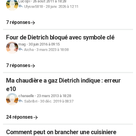
Lucopi
-
26 août 2011 à 18:28
Ulysse5818
-
28 janv. 2026 à 12:11
7 réponses
Four de Dietrich bloqué avec symbole clé
mag
-
30 juin 2016 à 09:15
Aicha
-
3 mars 2023 à 18:08
7 réponses
Ma chaudière a gaz Dietrich indique : erreur
e10
chanaelle
-
23 mars 2013 à 18:28
Sabribri
-
30 déc. 2019 à 08:37
24 réponses
Comment peut on brancher une cuisiniere