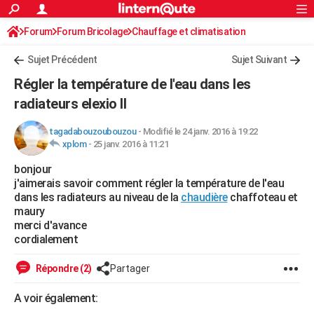
ACTUALITÉS
Forum
Forum Bricolage
Connexion
Chauffage et climatisation
S'inscrire
Rechercher
Société
Education
Villes
Politique
Faits Divers
Monde
+
SPORT
Sujet Précédent
Sujet Suivant
Football
Cyclisme
Forum
Coupe du monde 2026
Tennis
Rugby
CULTURE
Régler la température de l'eau dans les
TNT
Cinéma
Musique
Programme TV
Streaming
Sorties cinéma
+
radiateurs elexio II
FINANCE
Impôts
Immobilier
Banque
Crédit
Retraite
Epargne
Risques naturels par ville
Assurance
AUTO
tagadabouzoubouzou
-
Modifié le 24 janv. 2016 à 19:22
xplom
-
25 janv. 2016 à 11:21
Réserver un essai
Berlines
Forum auto
Essais
Citadines
SUV
+
HIGH-TECH
bonjour
j'aimerais savoir comment régler la température de l'eau
Meilleur smartphone
Ordinateurs
Guide high-tech
Mobiles
Internet
Jeux vidéo
+
BRICOLAGE
dans les radiateurs au niveau de la
chaudière
chaffoteau et
maury
Aménagement intérieur
Cuisine
Jardinage
+
Forum
Extérieur
Salle de bains
Rangement
WEEK-END
merci d'avance
cordialement
Escapades
Expositions
Week-end nature
Guides de France
Patrimoine
Musées
+
LIFESTYLE
Répondre (2)
Partager
Bien-être
Mode
+
Art de vivre
Loisirs
Modes de vie
SANTE
A voir également:
Guide de la santé
Médicaments
+
Alimentation
Maladies
Sommeil
VOYAGE