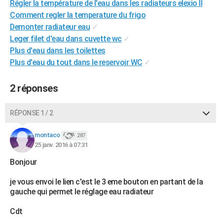
Régler la température de l'eau dans les radiateurs elexio II
City break
Voyage de noces
Climat
Destinations
Voyage nature
Forum
+
PHOTO
Comment regler la temperature du frigo
Demonter radiateur eau
✓
GUIDES D'ACHAT
Leger filet d'eau dans cuvette wc
✓
Plus d'eau dans les toilettes
BONS PLANS
Plus d'eau du tout dans le reservoir WC
✓
CARTE DE VOEUX
2 réponses
Carte Bonne année
Carte Pâques
Carte de Noël
Carte Saint-Valentin
Carte d'anniversaire
DICTIONNAIRE
Biographies
Expressions
Dictionnaire
Citations
Proverbes
PROGRAMME TV
RÉPONSE 1 / 2
COPAINS D'AVANT
montaco
287
25 janv. 2016 à 07:31
Se connecter
Collèges
Universités
Service militaire
S'inscrire
Lycées
Primaires
Entreprises
Avis de recherche
AVIS DE DÉCÈS
Bonjour
FORUM
je vous envoi le lien c'est le 3 eme bouton en partant de la
Lifestyle
Sport
Television
Cinema
Bricolage
Culture
Auto
Voyage
gauche qui permet le réglage eau radiateur
Cdt