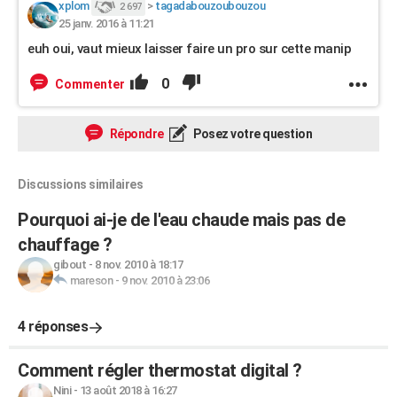
xplom
>
tagadabouzoubouzou
2 697
25 janv. 2016 à 11:21
euh oui, vaut mieux laisser faire un pro sur cette manip
0
Commenter
Répondre
Posez votre question
Discussions similaires
Pourquoi ai-je de l'eau chaude mais pas de
chauffage ?
gibout
-
8 nov. 2010 à 18:17
mareson
-
9 nov. 2010 à 23:06
4 réponses
Comment régler thermostat digital ?
Nini
-
13 août 2018 à 16:27