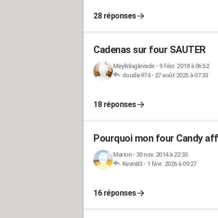
28 réponses
Cadenas sur four SAUTER
Meylinlaglevade
-
9 févr. 2018 à 06:52
doudie974
-
27 août 2025 à 07:33
18 réponses
Pourquoi mon four Candy affi
Marion
-
30 nov. 2014 à 22:33
Kevin83
-
1 févr. 2026 à 09:27
16 réponses