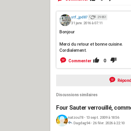
stf_jpd87
29 851
31 janv. 2016 à 07:11
Bonjour
Merci du retour et bonne cuisine.
Cordialement.
0
Commenter
Répond
Discussions similaires
Four Sauter verrouillé, comm
natzou78
-
13 sept. 2009 à 18:56
Dagdag94
-
26 févr. 2026 à 22:10