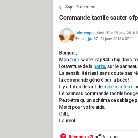
Sujet Précédent
Commande tactile sauter sf
Lolotempo
-
Modifié le 29 janv. 2016 à
stf_jpd87
-
31 janv. 2016 à 07:11
Bonjour,
Mon
four
sauter sfp940b bip dans tous
l'ouverture de la
porte
, sur le pannea
La sensibilité n'est sans doute pas r
la commande généré par la buée !
Il y a t'il un défaut de
mise à la terre
ou
Le panneau commande tactile bouge 
Peut-être qu'un schéma de cablage pou
Merci pour votre aide.
Cdlt,
Laurent.
Répondre (2)
Partager