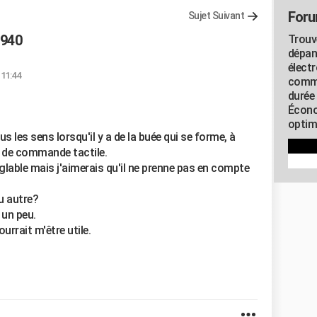
Foru
Sujet Suivant
p940
Trouv
dépan
élect
 11:44
commu
durée
Écono
optimi
 les sens lorsqu'il y a de la buée qui se forme, à
u de commande tactile.
églable mais j'aimerais qu'il ne prenne pas en compte
 autre?
un peu.
rrait m'être utile.