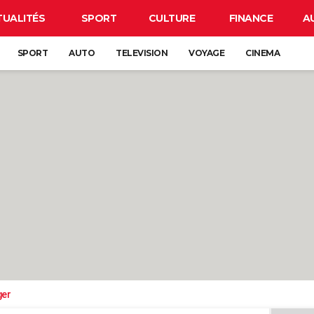
TUALITÉS
SPORT
CULTURE
FINANCE
A
SPORT
AUTO
TELEVISION
VOYAGE
CINEMA
ger