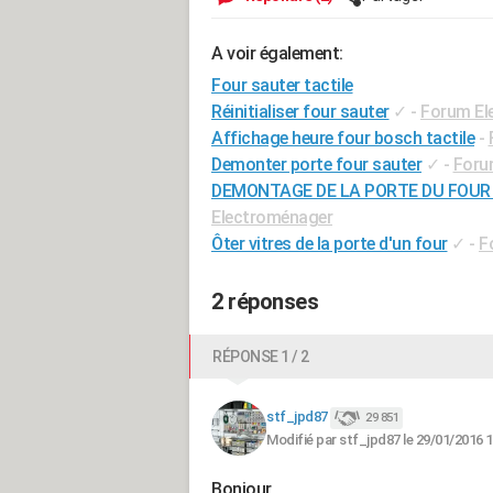
A voir également:
Four sauter tactile
Réinitialiser four sauter
✓
-
Forum El
Affichage heure four bosch tactile
-
Demonter porte four sauter
✓
-
Foru
DEMONTAGE DE LA PORTE DU FOUR
Electroménager
Ôter vitres de la porte d'un four
✓
-
F
2 réponses
RÉPONSE 1 / 2
stf_jpd87
29 851
Modifié par stf_jpd87 le 29/01/2016 1
Bonjour