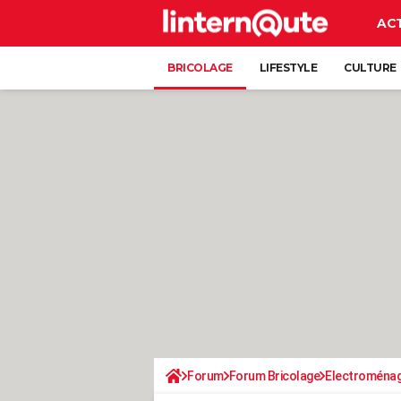
AC
BRICOLAGE
LIFESTYLE
CULTURE
Forum
Forum Bricolage
Electroména