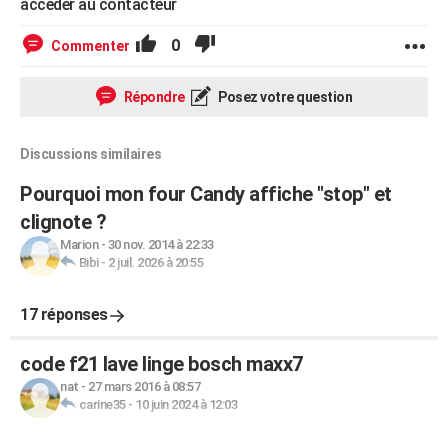
accéder au contacteur
0
Commenter
Répondre
Posez votre question
Discussions similaires
Pourquoi mon four Candy affiche "stop" et
clignote ?
Marion
-
30 nov. 2014 à 22:33
Bibi
-
2 juil. 2026 à 20:55
17 réponses
code f21 lave linge bosch maxx7
nat
-
27 mars 2016 à 08:57
carine35
-
10 juin 2024 à 12:03