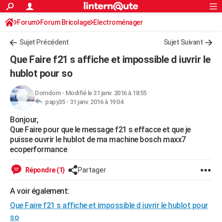
ACTUALITÉS
Forum
Forum Bricolage
Connexion
Electroménager
S'inscrire
Rechercher
Société
Education
Villes
Politique
Faits Divers
Monde
+
SPORT
Sujet Précédent
Sujet Suivant
Football
Cyclisme
Forum
Coupe du monde 2026
Tennis
Rugby
CULTURE
Que Faire f21 s affiche et impossible d iuvrir le
TNT
Cinéma
Musique
Programme TV
Streaming
Sorties cinéma
+
hublot pour so
FINANCE
Impôts
Immobilier
Banque
Crédit
Retraite
Epargne
Risques naturels par ville
Assurance
AUTO
Domdom
-
Modifié le 31 janv. 2016 à 18:55
papy35 -
31 janv. 2016 à 19:04
Réserver un essai
Berlines
Forum auto
Essais
Citadines
SUV
+
HIGH-TECH
Bonjour,
Que Faire pour que le message f21 s effacce et que je
Meilleur smartphone
Ordinateurs
Guide high-tech
Mobiles
Internet
Jeux vidéo
+
BRICOLAGE
puisse ouvrir le hublot de ma machine bosch maxx7
ecoperformance
Aménagement intérieur
Cuisine
Jardinage
+
Forum
Extérieur
Salle de bains
Rangement
WEEK-END
Répondre (1)
Partager
Escapades
Expositions
Week-end nature
Guides de France
Patrimoine
Musées
+
LIFESTYLE
A voir également:
Bien-être
Mode
+
Art de vivre
Loisirs
Modes de vie
SANTE
Que Faire f21 s affiche et impossible d iuvrir le hublot pour
Guide de la santé
Médicaments
+
Alimentation
Maladies
Sommeil
VOYAGE
so