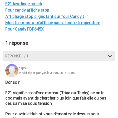
F21 lave linge bosch
✓
City break
Voyage de noces
Climat
Destinations
Voyage nature
Forum
+
PHOTO
Four candy affiche stop
Affichage stop clignotant sur four Candy t
✓
GUIDES D'ACHAT
Mon thermostat n'affiche pas la bonne temperature
✓
BONS PLANS
Four Candy FBP645X
CARTE DE VOEUX
1 réponse
Carte Bonne année
Carte Pâques
Carte de Noël
Carte Saint-Valentin
Carte d'anniversaire
DICTIONNAIRE
RÉPONSE 1 / 1
Biographies
Expressions
Dictionnaire
Citations
Proverbes
PROGRAMME TV
papy35
COPAINS D'AVANT
Modifié par papy35 le 31/01/2016 19:06
Se connecter
Collèges
Universités
Service militaire
S'inscrire
Lycées
Primaires
Entreprises
Avis de recherche
AVIS DE DÉCÈS
Bonsoir,
FORUM
F21 signifie problème moteur (Triac ou Tachy) selon la
doc,mais avant de chercher plus loin que fait elle ou pas
Lifestyle
Sport
Television
Cinema
Bricolage
Culture
Auto
Voyage
dés sa mise sous tension
Pour ouvrir le Hublot vous démontez le dessus pour