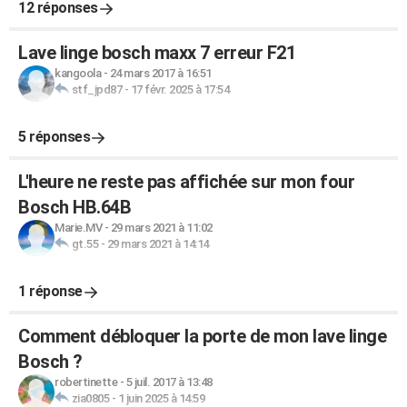
12 réponses
Lave linge bosch maxx 7 erreur F21
kangoola
-
24 mars 2017 à 16:51
stf_jpd87
-
17 févr. 2025 à 17:54
5 réponses
L'heure ne reste pas affichée sur mon four
Bosch HB.64B
Marie.MV
-
29 mars 2021 à 11:02
gt.55
-
29 mars 2021 à 14:14
1 réponse
Comment débloquer la porte de mon lave linge
Bosch ?
robertinette
-
5 juil. 2017 à 13:48
zia0805
-
1 juin 2025 à 14:59