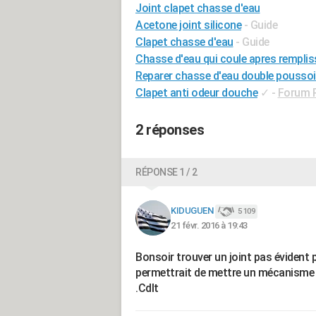
Joint clapet chasse d'eau
Acetone joint silicone
- Guide
Clapet chasse d'eau
- Guide
Chasse d'eau qui coule apres rempli
Reparer chasse d'eau double poussoi
Clapet anti odeur douche
✓
-
Forum 
2 réponses
RÉPONSE 1 / 2
KIDUGUEN
5 109
21 févr. 2016 à 19:43
Bonsoir trouver un joint pas évident
permettrait de mettre un mécanisme 
.Cdlt