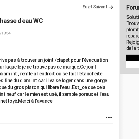
Foru
Sujet Suivant
Solut
chasse d'eau WC
Trouv
plomb
à 18:54
répar
Rejoi
de la 
rive pas à trouver un joint /clapet pour l'évacuation
r laquelle je ne trouve pas de marque.Ce joint
 int , renflé à l endroit où se fait l'étanchéité
ès fine du diam int car il va se loger dans une gorge
que du gros piston qui libere l'eau .Est_ce que cela
t neuf car le mien est usé, il semble poreux et l'eau
i nettoyé.Merci à l'avance