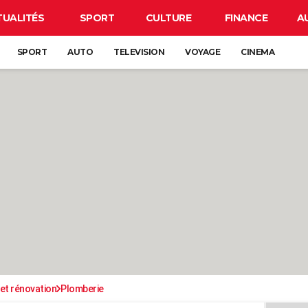
TUALITÉS
SPORT
CULTURE
FINANCE
A
SPORT
AUTO
TELEVISION
VOYAGE
CINEMA
et rénovation
Plomberie