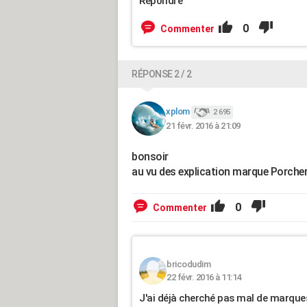
Répondre
0
Commenter
RÉPONSE 2 / 2
xplom
2 695
21 févr. 2016 à 21:09
bonsoir
au vu des explication marque Porcher..
0
Commenter
bricodudim
22 févr. 2016 à 11:14
J'ai déjà cherché pas mal de marques