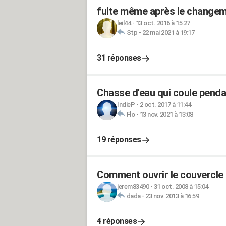
fuite même après le changeme
leil44
-
13 oct. 2016 à 15:27
Stp
-
22 mai 2021 à 19:17
31 réponses
Chasse d'eau qui coule pend
IndieP
-
2 oct. 2017 à 11:44
Flo
-
13 nov. 2021 à 13:08
19 réponses
Comment ouvrir le couvercle 
jerem83490
-
31 oct. 2008 à 15:04
dada
-
23 nov. 2013 à 16:59
4 réponses