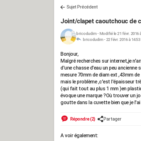
Sujet Précédent
Joint/clapet caoutchouc de 
bricodudim
-
Modifié le 21 févr. 2016 
bricodudim -
22 févr. 2016 à 14:53
Bonjour,
Malgré recherches sur internet,je n'ar
d'une chasse d'eau un peu ancienne su
mesure 70mm de diam ext ,43mm de diam
mais le problème ,c'est l'épaisseur tr
(qui fait tout au plus 1 mm )en plasti
évoque une marque ?Où trouver un join
goutte dans la cuvette bien que je l'a
Répondre (2)
Partager
A voir également: