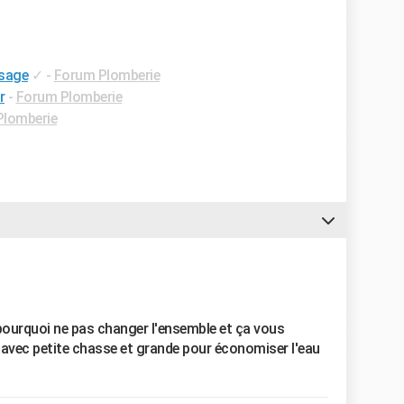
ssage
✓
-
Forum Plomberie
r
-
Forum Plomberie
Plomberie
 pourquoi ne pas changer l'ensemble et ça vous
avec petite chasse et grande pour économiser l'eau