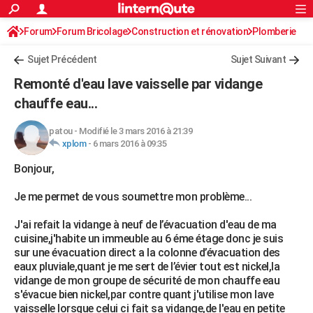
ACTUALITÉS
Forum
Forum Bricolage
Connexion
Construction et rénovation
S'inscrire
Plomberie
Rechercher
Société
Education
Villes
Politique
Faits Divers
Monde
+
SPORT
Sujet Précédent
Sujet Suivant
Football
Cyclisme
Forum
Coupe du monde 2026
Tennis
Rugby
CULTURE
Remonté d'eau lave vaisselle par vidange
TNT
Cinéma
Musique
Programme TV
Streaming
Sorties cinéma
+
chauffe eau...
FINANCE
Impôts
Immobilier
Banque
Crédit
Retraite
Epargne
Risques naturels par ville
Assurance
AUTO
patou
-
Modifié le 3 mars 2016 à 21:39
xplom
-
6 mars 2016 à 09:35
Réserver un essai
Berlines
Forum auto
Essais
Citadines
SUV
+
HIGH-TECH
Bonjour,
Meilleur smartphone
Ordinateurs
Guide high-tech
Mobiles
Internet
Jeux vidéo
+
BRICOLAGE
Je me permet de vous soumettre mon problème...
Aménagement intérieur
Cuisine
Jardinage
+
Forum
Extérieur
Salle de bains
Rangement
WEEK-END
J'ai refait la vidange à neuf de l’évacuation d'eau de ma
cuisine,j'habite un immeuble au 6 éme étage donc je suis
Escapades
Expositions
Week-end nature
Guides de France
Patrimoine
Musées
+
LIFESTYLE
sur une évacuation direct a la colonne d’évacuation des
eaux pluviale,quant je me sert de l’évier tout est nickel,la
Bien-être
Mode
+
Art de vivre
Loisirs
Modes de vie
SANTE
vidange de mon groupe de sécurité de mon chauffe eau
s'évacue bien nickel,par contre quant j'utilise mon lave
Guide de la santé
Médicaments
+
Alimentation
Maladies
Sommeil
VOYAGE
vaisselle lorsque celui ci fait sa vidange,de l'eau en petite