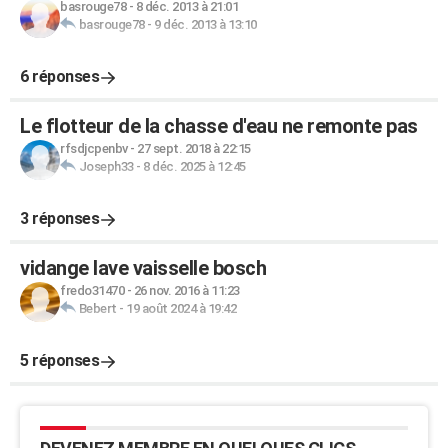
basrouge78
-
8 déc. 2013 à 21:01
basrouge78
-
9 déc. 2013 à 13:10
6 réponses
Le flotteur de la chasse d'eau ne remonte pas
rfsdjcpenbv
-
27 sept. 2018 à 22:15
Joseph33
-
8 déc. 2025 à 12:45
3 réponses
vidange lave vaisselle bosch
fredo31470
-
26 nov. 2016 à 11:23
Bebert
-
19 août 2024 à 19:42
5 réponses