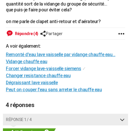
quantité sort de la vidange du groupe de sécurité...
City break
Voyage de noces
Climat
Destinations
Voyage nature
Forum
+
PHOTO
que puis-je faire pour éviter cela?
GUIDES D'ACHAT
on me parle de clapet anti-retour et d’aérateur?
BONS PLANS
Répondre (4)
Partager
CARTE DE VOEUX
A voir également:
Carte Bonne année
Carte Pâques
Carte de Noël
Carte Saint-Valentin
Carte d'anniversaire
Remonté d'eau lave vaisselle par vidange chauffe eau...
DICTIONNAIRE
Vidange chauffe eau
Biographies
Expressions
Dictionnaire
Citations
Proverbes
PROGRAMME TV
Forcer vidange lave-vaisselle siemens
✓
Changer resistance chauffe eau
COPAINS D'AVANT
Dégraissant lave vaisselle
Se connecter
Collèges
Universités
Service militaire
S'inscrire
Lycées
Primaires
Entreprises
Avis de recherche
Peut on couper l'eau sans arreter le chauffe eau
AVIS DE DÉCÈS
FORUM
4 réponses
Lifestyle
Sport
Television
Cinema
Bricolage
Culture
Auto
Voyage
RÉPONSE 1 / 4