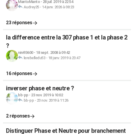
MantoManto
-
28 juil. 2019 à 22:54
Audrey25
-
14 janv. 2026 à 08:23
23 réponses
la difference entre la 307 phase 1 et la phase 2
?
nini93600
-
18 sept. 2008 à 09:42
lerebelledu53
-
18 janv. 2019 à 23:47
16 réponses
inverser phase et neutre ?
bb-pp
-
23 nov. 2019 à 10:02
bb-pp
-
23 nov. 2019 à 11:26
2 réponses
Distinguer Phase et Neutre pour branchement