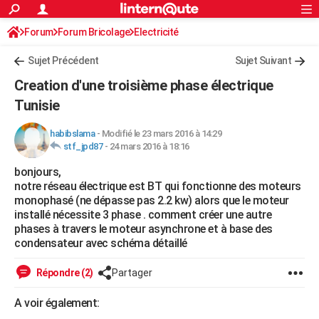
ACTUALITÉS
Forum
Forum Bricolage
Connexion
Electricité
S'inscrire
Rechercher
Société
Education
Villes
Politique
Faits Divers
Monde
+
SPORT
Sujet Précédent
Sujet Suivant
Football
Cyclisme
Forum
Coupe du monde 2026
Tennis
Rugby
CULTURE
Creation d'une troisième phase électrique
TNT
Cinéma
Musique
Programme TV
Streaming
Sorties cinéma
+
Tunisie
FINANCE
Impôts
Immobilier
Banque
Crédit
Retraite
Epargne
Risques naturels par ville
Assurance
AUTO
habibslama
-
Modifié le 23 mars 2016 à 14:29
stf_jpd87
-
24 mars 2016 à 18:16
Réserver un essai
Berlines
Forum auto
Essais
Citadines
SUV
+
HIGH-TECH
bonjours,
notre réseau électrique est BT qui fonctionne des moteurs
Meilleur smartphone
Ordinateurs
Guide high-tech
Mobiles
Internet
Jeux vidéo
+
BRICOLAGE
monophasé (ne dépasse pas 2.2 kw) alors que le moteur
installé nécessite 3 phase . comment créer une autre
Aménagement intérieur
Cuisine
Jardinage
+
Forum
Extérieur
Salle de bains
Rangement
WEEK-END
phases à travers le moteur asynchrone et à base des
condensateur avec schéma détaillé
Escapades
Expositions
Week-end nature
Guides de France
Patrimoine
Musées
+
LIFESTYLE
Répondre (2)
Partager
Bien-être
Mode
+
Art de vivre
Loisirs
Modes de vie
SANTE
A voir également:
Guide de la santé
Médicaments
+
Alimentation
Maladies
Sommeil
VOYAGE