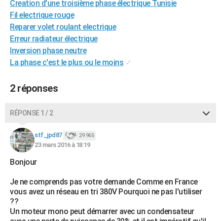
Creation d'une troisième phase électrique Tunisie
City break
Voyage de noces
Climat
Destinations
Voyage nature
Forum
+
PHOTO
Fil electrique rouge
Reparer volet roulant electrique
GUIDES D'ACHAT
Erreur radiateur électrique
Inversion phase neutre
BONS PLANS
La phase c'est le plus ou le moins
✓
CARTE DE VOEUX
2 réponses
Carte Bonne année
Carte Pâques
Carte de Noël
Carte Saint-Valentin
Carte d'anniversaire
DICTIONNAIRE
Biographies
Expressions
Dictionnaire
Citations
Proverbes
PROGRAMME TV
RÉPONSE 1 / 2
COPAINS D'AVANT
stf_jpd87
29 965
23 mars 2016 à 18:19
Se connecter
Collèges
Universités
Service militaire
S'inscrire
Lycées
Primaires
Entreprises
Avis de recherche
AVIS DE DÉCÈS
Bonjour
FORUM
Je ne comprends pas votre demande Comme en France
Lifestyle
Sport
Television
Cinema
Bricolage
Culture
Auto
Voyage
vous avez un réseau en tri 380V Pourquoi ne pas l'utiliser
??
Un moteur mono peut démarrer avec un condensateur