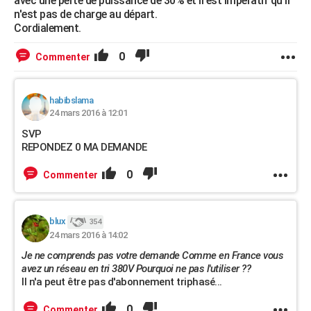
avec une perte de puissance de 30% et il est impératif qu'il
n'est pas de charge au départ.
Cordialement.
0
Commenter
habibslama
24 mars 2016 à 12:01
SVP
REPONDEZ 0 MA DEMANDE
0
Commenter
blux
354
24 mars 2016 à 14:02
Je ne comprends pas votre demande Comme en France vous
avez un réseau en tri 380V Pourquoi ne pas l'utiliser ??
Il n'a peut être pas d'abonnement triphasé...
0
Commenter