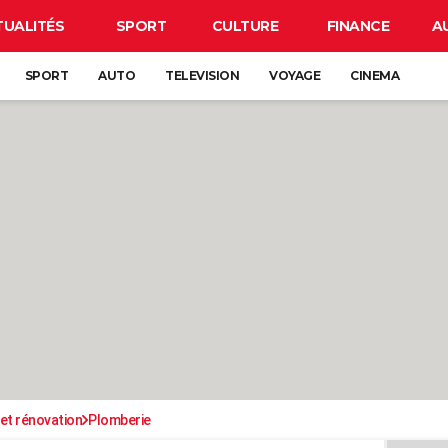
TUALITÉS
SPORT
CULTURE
FINANCE
A
SPORT
AUTO
TELEVISION
VOYAGE
CINEMA
et rénovation
Plomberie