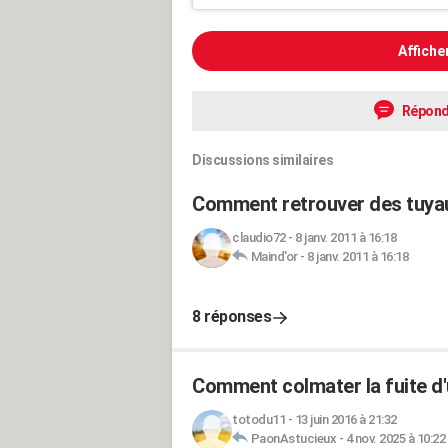
Affiche
Répond
Discussions similaires
Comment retrouver des tuyau
claudio72
-
8 janv. 2011 à 16:18
Maind'or
-
8 janv. 2011 à 16:18
8 réponses
Comment colmater la fuite d'
totodu11
-
13 juin 2016 à 21:32
PaonAstucieux
-
4 nov. 2025 à 10:22