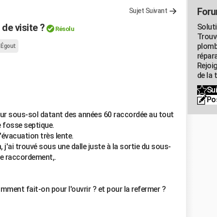
Foru
Sujet Suivant
de visite ?
Solut
Résolu
Trouv
plomb
Égout
répar
Rejoi
de la 
Sui
Po
sur sous-sol datant des années 60 raccordée au tout
e fosse septique.
évacuation très lente.
 j'ai trouvé sous une dalle juste à la sortie du sous-
 de raccordement,.
omment fait-on pour l'ouvrir ? et pour la refermer ?