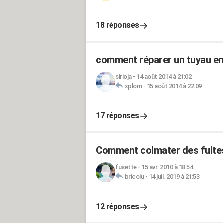
18 réponses
comment réparer un tuyau ent
sirioja
-
14 août 2014 à 21:02
xplom
-
15 août 2014 à 22:09
17 réponses
Comment colmater des fuites
fusette
-
15 avr. 2010 à 18:54
bricolu
-
14 juil. 2019 à 21:53
12 réponses