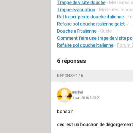
Trappe de visite douche
- Meilleures
Trappe evacuation
- Meilleures répo
Rattraper pente douche italienne
-
Fo
Refaire sol douche italienne galet
✓
Douche a l'italienne
- Guide
Comment faire une trape de visite pou
Refaire sol douche italienne
-
Forum B
6 réponses
RÉPONSE 1 / 6
michel
1 avr. 2016 à 23:21
bonsoir
ceci est un bouchon de dégorgement 