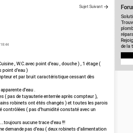
Foru
Sujet Suivant
Solut
Trouv
plomb
répar
Rejoi
 18:44
de la 
isine , W.C.avec point d'eau , douche ) , 1 étage (
s point d'eau )
ompteur et par bruit caractéristique cessant dès
 apparente d'eau .
es ( pas de tuyauterie enterrée après compteur ),
tains robinets ont étés changés ) et toutes les parois
té contrôlées ( pas d'humidité constaté avec un
....toujours aucune trace d'eau !!!
) ne demande pas d'eau ( deux robinets d'alimentation