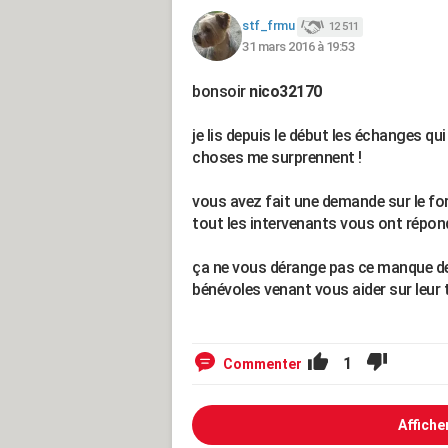
stf_frmu
12 511
31 mars 2016 à 19:53
bonsoir
nico32170
je lis depuis le début les échanges qu
choses me surprennent !
vous avez fait une demande sur le f
tout les intervenants vous ont répo
ça ne vous dérange pas ce manque de 
bénévoles venant vous aider sur leur
1
Commenter
Affiche