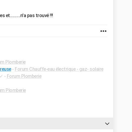
t..........n'a pas trouvé !!!
um Plomberie
reuse
-
Forum Chauffe-eau électrique - gaz- solaire
✓
-
Forum Plomberie
um Plomberie