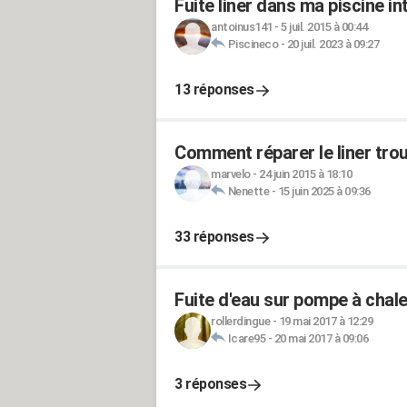
Fuite liner dans ma piscine i
antoinus141
-
5 juil. 2015 à 00:44
Piscineco
-
20 juil. 2023 à 09:27
13 réponses
Comment réparer le liner trou
marvelo
-
24 juin 2015 à 18:10
Nenette
-
15 juin 2025 à 09:36
33 réponses
Fuite d'eau sur pompe à chale
rollerdingue
-
19 mai 2017 à 12:29
Icare95
-
20 mai 2017 à 09:06
3 réponses