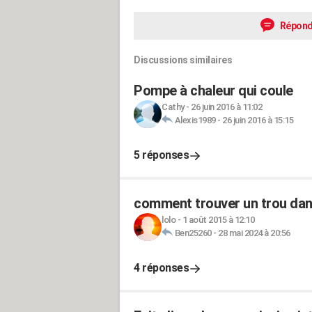
Répond
Discussions similaires
Pompe à chaleur qui coule
Cathy
-
26 juin 2016 à 11:02
Alexis1989
-
26 juin 2016 à 15:15
5 réponses
comment trouver un trou dans
lolo
-
1 août 2015 à 12:10
Ben25260
-
28 mai 2024 à 20:56
4 réponses