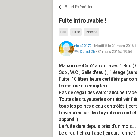
Sujet Précédent
Fuite introuvable !
Eau
Fuite
Piscine
nico32170
-
Modifié le 31 mars 2016 à
Daniel 26
-
31 mars 2016 à 19:54
Maison de 45m2 au sol avec 1 Rdc ( Cu
Sdb , W.C , Salle d'eau ) , 1 étage (san
Fuite :10 litres heure certifiés par c
fermeture du compteur.
Pas de dégât des eaux : aucune trace
Toutes les tuyauteries ont été vérifié
tous les points d'eau contrôlés ( cer
traversées par des tuyauteries ont é
appareil )
La fuite dure depuis prés d'un mois....
Le circuit chauffage ( circuit fermé 