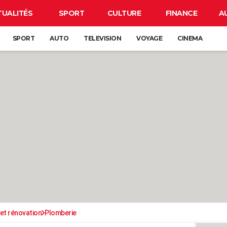
TUALITÉS
SPORT
CULTURE
FINANCE
A
SPORT
AUTO
TELEVISION
VOYAGE
CINEMA
et rénovation
Plomberie