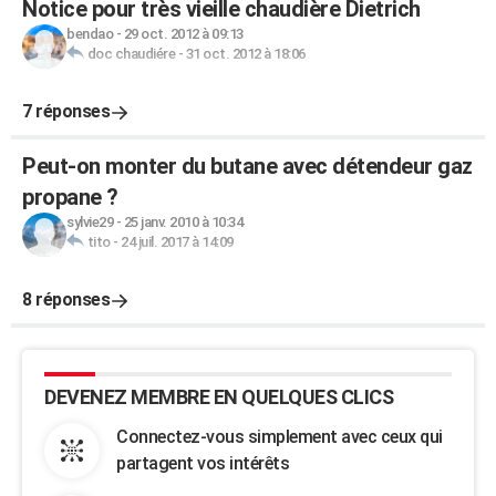
Notice pour très vieille chaudière Dietrich
bendao
-
29 oct. 2012 à 09:13
doc chaudiére
-
31 oct. 2012 à 18:06
7 réponses
Peut-on monter du butane avec détendeur gaz
propane ?
sylvie29
-
25 janv. 2010 à 10:34
tito
-
24 juil. 2017 à 14:09
8 réponses
DEVENEZ MEMBRE EN QUELQUES CLICS
Connectez-vous simplement avec ceux qui
partagent vos intérêts