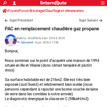
ACTUALITÉS
Forum
Forum Bricolage
Connexion
Chauffage et climatisation
S'inscrire
Rechercher
Société
Education
Villes
Politique
Faits Divers
Monde
+
SPORT
Sujet Précédent
Sujet Suivant
Football
Cyclisme
Forum
Coupe du monde 2026
Tennis
Rugby
CULTURE
PAC en remplacement chaudière gaz propane
TNT
Cinéma
Musique
Programme TV
Streaming
Sorties cinéma
+
FINANCE
Balista
-
Modifié le 4 avr. 2016 à 18:30
labuse64
-
8 avr. 2016 à 17:08
Impôts
Immobilier
Banque
Crédit
Retraite
Epargne
Risques naturels par ville
Assurance
AUTO
Bonjour,
Réserver un essai
Berlines
Forum auto
Essais
Citadines
SUV
+
HIGH-TECH
Nous sommes sur le point d'acquérir une maison de 1994
Meilleur smartphone
Ordinateurs
Guide high-tech
Mobiles
Internet
Jeux vidéo
+
BRICOLAGE
située en Ille et Vilaine (donc climat tempéré et plutôt
doux).
Aménagement intérieur
Cuisine
Jardinage
+
Forum
Extérieur
Salle de bains
Rangement
WEEK-END
Sa surface habitable est de 216m2. Elle est très bien
Escapades
Expositions
Week-end nature
Guides de France
Patrimoine
Musées
+
LIFESTYLE
exposée (sud Ouest) et relativement bien isolée (nous
pensons cependant à rajouter une bonne couche de laine
Bien-être
Mode
+
Art de vivre
Loisirs
Modes de vie
SANTE
de verre dans les combles à notre arrivée).
Le diagnostic énergique la classe en C (98kwH/m2).
Guide de la santé
Médicaments
+
Alimentation
Maladies
Sommeil
VOYAGE