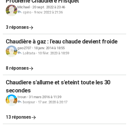
Problème Chaudière Frisquet
Michael
-
20 sept. 2022 à 23:46
cpiro
-
9 nov. 2022 à 21:36
3 réponses
Chaudière à gaz : l'eau chaude devient froide
geo2707
-
18 janv. 2014 à 18:55
Lolitata
-
10 févr. 2023 à 18:59
8 réponses
Chaudiere s'allume et s'eteint toute les 30
secondes
troun
-
31 mars 2016 à 11:39
bonjour
-
17 avr. 2020 à 20:17
13 réponses