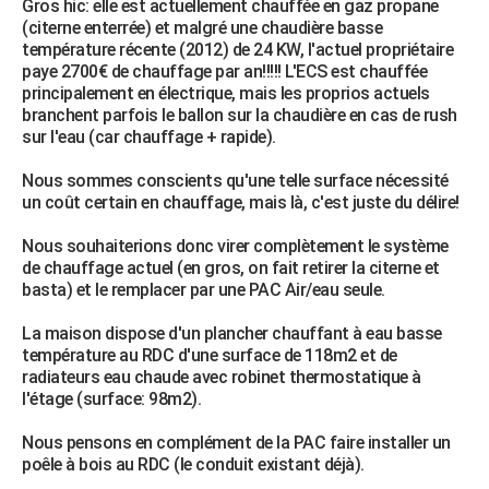
Gros hic: elle est actuellement chauffée en gaz propane
City break
Voyage de noces
Climat
Destinations
Voyage nature
Forum
+
(citerne enterrée) et malgré une chaudière basse
PHOTO
température récente (2012) de 24 KW, l'actuel propriétaire
paye 2700€ de chauffage par an!!!!! L'ECS est chauffée
GUIDES D'ACHAT
principalement en électrique, mais les proprios actuels
branchent parfois le ballon sur la chaudière en cas de rush
BONS PLANS
sur l'eau (car chauffage + rapide).
CARTE DE VOEUX
Nous sommes conscients qu'une telle surface nécessité
Carte Bonne année
Carte Pâques
Carte de Noël
Carte Saint-Valentin
Carte d'anniversaire
un coût certain en chauffage, mais là, c'est juste du délire!
DICTIONNAIRE
Biographies
Expressions
Dictionnaire
Citations
Proverbes
Nous souhaiterions donc virer complètement le système
PROGRAMME TV
de chauffage actuel (en gros, on fait retirer la citerne et
basta) et le remplacer par une PAC Air/eau seule.
COPAINS D'AVANT
Se connecter
Collèges
Universités
Service militaire
S'inscrire
Lycées
Primaires
Entreprises
Avis de recherche
La maison dispose d'un plancher chauffant à eau basse
AVIS DE DÉCÈS
température au RDC d'une surface de 118m2 et de
radiateurs eau chaude avec robinet thermostatique à
FORUM
l'étage (surface: 98m2).
Lifestyle
Sport
Television
Cinema
Bricolage
Culture
Auto
Voyage
Nous pensons en complément de la PAC faire installer un
poêle à bois au RDC (le conduit existant déjà).