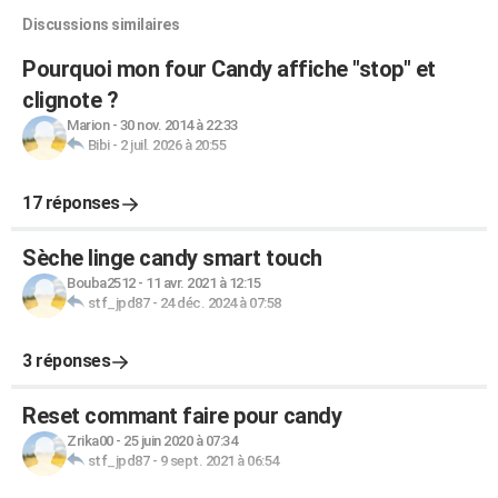
Discussions similaires
Pourquoi mon four Candy affiche "stop" et
clignote ?
Marion
-
30 nov. 2014 à 22:33
Bibi
-
2 juil. 2026 à 20:55
17 réponses
Sèche linge candy smart touch
Bouba2512
-
11 avr. 2021 à 12:15
stf_jpd87
-
24 déc. 2024 à 07:58
3 réponses
Reset commant faire pour candy
Zrika00
-
25 juin 2020 à 07:34
stf_jpd87
-
9 sept. 2021 à 06:54