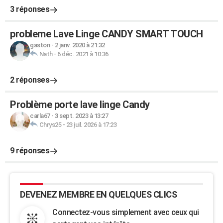
3 réponses
probleme Lave Linge CANDY SMART TOUCH
gaston
-
2 janv. 2020 à 21:32
Nath
-
6 déc. 2021 à 10:36
2 réponses
Problème porte lave linge Candy
carla67
-
3 sept. 2023 à 13:27
Chrys25
-
23 juil. 2026 à 17:23
9 réponses
DEVENEZ MEMBRE EN QUELQUES CLICS
Connectez-vous simplement avec ceux qui