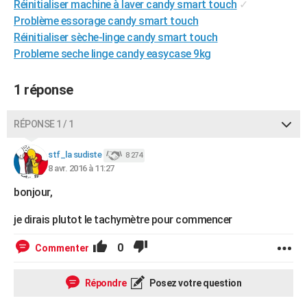
Réinitialiser machine à laver candy smart touch
✓
City break
Voyage de noces
Climat
Destinations
Voyage nature
Forum
+
PHOTO
Problème essorage candy smart touch
Réinitialiser sèche-linge candy smart touch
GUIDES D'ACHAT
Probleme seche linge candy easycase 9kg
BONS PLANS
1 réponse
CARTE DE VOEUX
Carte Bonne année
Carte Pâques
Carte de Noël
Carte Saint-Valentin
Carte d'anniversaire
RÉPONSE 1 / 1
DICTIONNAIRE
Biographies
Expressions
Dictionnaire
Citations
Proverbes
stf_la sudiste
PROGRAMME TV
8 274
8 avr. 2016 à 11:27
COPAINS D'AVANT
bonjour,
Se connecter
Collèges
Universités
Service militaire
S'inscrire
Lycées
Primaires
Entreprises
Avis de recherche
AVIS DE DÉCÈS
je dirais plutot le tachymètre pour commencer
FORUM
0
Commenter
Lifestyle
Sport
Television
Cinema
Bricolage
Culture
Auto
Voyage
Répondre
Posez votre question