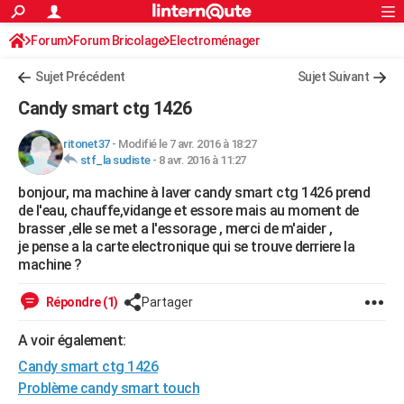
ACTUALITÉS
Forum
Forum Bricolage
Connexion
Electroménager
S'inscrire
Rechercher
Société
Education
Villes
Politique
Faits Divers
Monde
+
SPORT
Sujet Précédent
Sujet Suivant
Football
Cyclisme
Forum
Coupe du monde 2026
Tennis
Rugby
CULTURE
Candy smart ctg 1426
TNT
Cinéma
Musique
Programme TV
Streaming
Sorties cinéma
+
FINANCE
ritonet37
-
Modifié le 7 avr. 2016 à 18:27
stf_la sudiste
-
8 avr. 2016 à 11:27
Impôts
Immobilier
Banque
Crédit
Retraite
Epargne
Risques naturels par ville
Assurance
AUTO
bonjour, ma machine à laver candy smart ctg 1426 prend
Réserver un essai
Berlines
Forum auto
Essais
Citadines
SUV
+
HIGH-TECH
de l'eau, chauffe,vidange et essore mais au moment de
brasser ,elle se met a l'essorage , merci de m'aider ,
Meilleur smartphone
Ordinateurs
Guide high-tech
Mobiles
Internet
Jeux vidéo
+
BRICOLAGE
je pense a la carte electronique qui se trouve derriere la
machine ?
Aménagement intérieur
Cuisine
Jardinage
+
Forum
Extérieur
Salle de bains
Rangement
WEEK-END
Répondre (1)
Partager
Escapades
Expositions
Week-end nature
Guides de France
Patrimoine
Musées
+
LIFESTYLE
A voir également:
Bien-être
Mode
+
Art de vivre
Loisirs
Modes de vie
SANTE
Candy smart ctg 1426
Guide de la santé
Médicaments
+
Alimentation
Maladies
Sommeil
Problème candy smart touch
VOYAGE