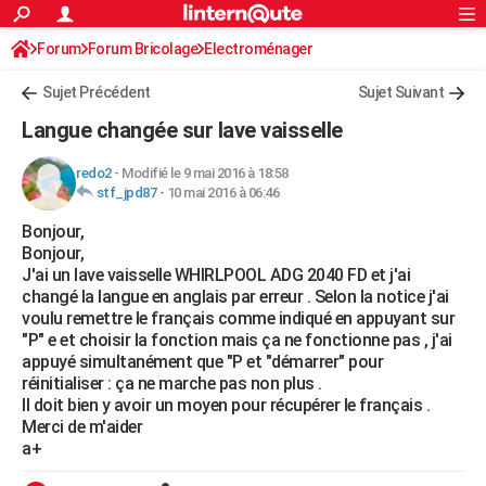
ACTUALITÉS
Forum
Forum Bricolage
Connexion
Electroménager
S'inscrire
Rechercher
Société
Education
Villes
Politique
Faits Divers
Monde
+
SPORT
Sujet Précédent
Sujet Suivant
Football
Cyclisme
Forum
Coupe du monde 2026
Tennis
Rugby
CULTURE
Langue changée sur lave vaisselle
TNT
Cinéma
Musique
Programme TV
Streaming
Sorties cinéma
+
FINANCE
redo2
-
Modifié le 9 mai 2016 à 18:58
stf_jpd87
-
10 mai 2016 à 06:46
Impôts
Immobilier
Banque
Crédit
Retraite
Epargne
Risques naturels par ville
Assurance
AUTO
Bonjour,
Réserver un essai
Berlines
Forum auto
Essais
Citadines
SUV
+
HIGH-TECH
Bonjour,
J'ai un lave vaisselle WHIRLPOOL ADG 2040 FD et j'ai
Meilleur smartphone
Ordinateurs
Guide high-tech
Mobiles
Internet
Jeux vidéo
+
BRICOLAGE
changé la langue en anglais par erreur . Selon la notice j'ai
voulu remettre le français comme indiqué en appuyant sur
Aménagement intérieur
Cuisine
Jardinage
+
Forum
Extérieur
Salle de bains
Rangement
WEEK-END
"P" e et choisir la fonction mais ça ne fonctionne pas , j'ai
appuyé simultanément que "P et "démarrer" pour
Escapades
Expositions
Week-end nature
Guides de France
Patrimoine
Musées
+
LIFESTYLE
réinitialiser : ça ne marche pas non plus .
Il doit bien y avoir un moyen pour récupérer le français .
Bien-être
Mode
+
Art de vivre
Loisirs
Modes de vie
SANTE
Merci de m'aider
a+
Guide de la santé
Médicaments
+
Alimentation
Maladies
Sommeil
VOYAGE