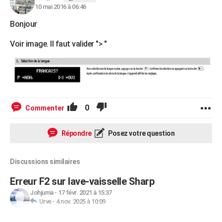
10 mai 2016 à 06:46
Bonjour
Voir image. Il faut valider "> "
0
Commenter
Répondre
Posez votre question
Discussions similaires
Erreur F2 sur lave-vaisselle Sharp
Johjuma
-
17 févr. 2021 à 15:37
Urve
-
4 nov. 2025 à 10:09