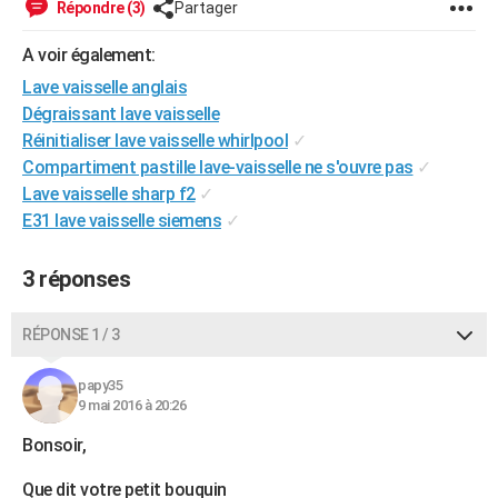
Répondre (3)
Partager
City break
Voyage de noces
Climat
Destinations
Voyage nature
Forum
+
PHOTO
A voir également:
GUIDES D'ACHAT
Lave vaisselle anglais
Dégraissant lave vaisselle
BONS PLANS
Réinitialiser lave vaisselle whirlpool
✓
CARTE DE VOEUX
Compartiment pastille lave-vaisselle ne s'ouvre pas
✓
Lave vaisselle sharp f2
✓
Carte Bonne année
Carte Pâques
Carte de Noël
Carte Saint-Valentin
Carte d'anniversaire
DICTIONNAIRE
E31 lave vaisselle siemens
✓
Biographies
Expressions
Dictionnaire
Citations
Proverbes
PROGRAMME TV
3 réponses
COPAINS D'AVANT
RÉPONSE 1 / 3
Se connecter
Collèges
Universités
Service militaire
S'inscrire
Lycées
Primaires
Entreprises
Avis de recherche
AVIS DE DÉCÈS
papy35
FORUM
9 mai 2016 à 20:26
Lifestyle
Sport
Television
Cinema
Bricolage
Culture
Auto
Voyage
Bonsoir,
Que dit votre petit bouquin