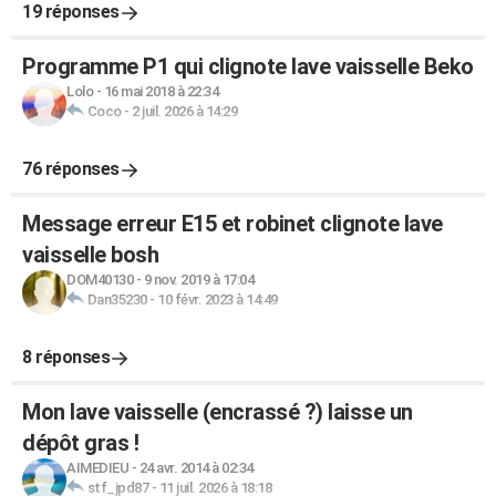
19 réponses
Programme P1 qui clignote lave vaisselle Beko
Lolo
-
16 mai 2018 à 22:34
Coco
-
2 juil. 2026 à 14:29
76 réponses
Message erreur E15 et robinet clignote lave
vaisselle bosh
DOM40130
-
9 nov. 2019 à 17:04
Dan35230
-
10 févr. 2023 à 14:49
8 réponses
Mon lave vaisselle (encrassé ?) laisse un
dépôt gras !
AIMEDIEU
-
24 avr. 2014 à 02:34
stf_jpd87
-
11 juil. 2026 à 18:18