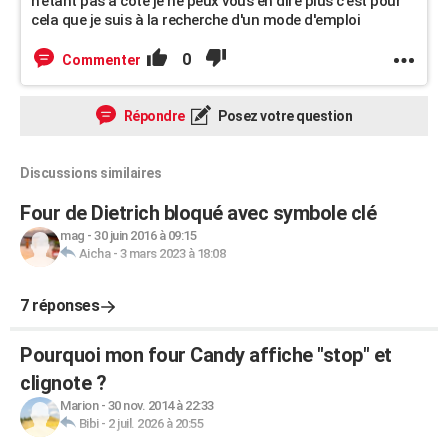
n'étant pas à côté je ne peux vous en dire plus c'est pour
cela que je suis à la recherche d'un mode d'emploi
0
Commenter
Répondre
Posez votre question
Discussions similaires
Four de Dietrich bloqué avec symbole clé
mag
-
30 juin 2016 à 09:15
Aicha
-
3 mars 2023 à 18:08
7 réponses
Pourquoi mon four Candy affiche "stop" et
clignote ?
Marion
-
30 nov. 2014 à 22:33
Bibi
-
2 juil. 2026 à 20:55