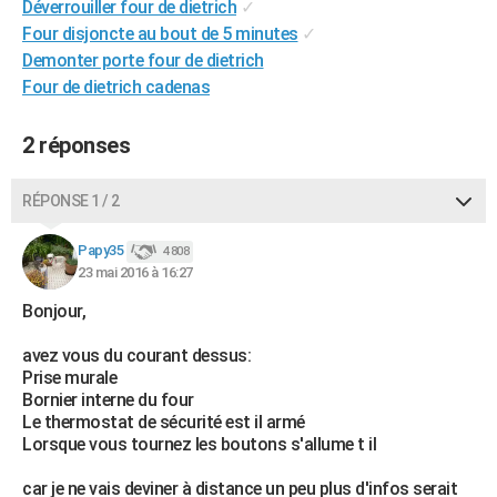
Déverrouiller four de dietrich
✓
City break
Voyage de noces
Climat
Destinations
Voyage nature
Forum
+
PHOTO
Four disjoncte au bout de 5 minutes
✓
Demonter porte four de dietrich
GUIDES D'ACHAT
Four de dietrich cadenas
BONS PLANS
2 réponses
CARTE DE VOEUX
Carte Bonne année
Carte Pâques
Carte de Noël
Carte Saint-Valentin
Carte d'anniversaire
RÉPONSE 1 / 2
DICTIONNAIRE
Biographies
Expressions
Dictionnaire
Citations
Proverbes
Papy35
PROGRAMME TV
4 808
23 mai 2016 à 16:27
COPAINS D'AVANT
Bonjour,
Se connecter
Collèges
Universités
Service militaire
S'inscrire
Lycées
Primaires
Entreprises
Avis de recherche
AVIS DE DÉCÈS
avez vous du courant dessus:
Prise murale
FORUM
Bornier interne du four
Le thermostat de sécurité est il armé
Lifestyle
Sport
Television
Cinema
Bricolage
Culture
Auto
Voyage
Lorsque vous tournez les boutons s'allume t il
car je ne vais deviner à distance un peu plus d'infos serait