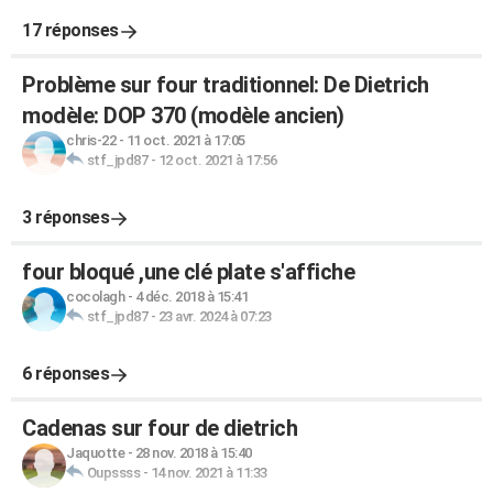
17 réponses
Problème sur four traditionnel: De Dietrich
modèle: DOP 370 (modèle ancien)
chris-22
-
11 oct. 2021 à 17:05
stf_jpd87
-
12 oct. 2021 à 17:56
3 réponses
four bloqué ,une clé plate s'affiche
cocolagh
-
4 déc. 2018 à 15:41
stf_jpd87
-
23 avr. 2024 à 07:23
6 réponses
Cadenas sur four de dietrich
Jaquotte
-
28 nov. 2018 à 15:40
Oupssss
-
14 nov. 2021 à 11:33