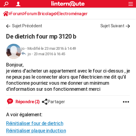
ACTUALITÉS
Forum
Forum Bricolage
Connexion
Electroménager
S'inscrire
Rechercher
Société
Education
Villes
Politique
Faits Divers
Monde
+
SPORT
Sujet Précédent
Sujet Suivant
Football
Cyclisme
Forum
Coupe du monde 2026
Tennis
Rugby
CULTURE
De dietrich four mp 3120 b
TNT
Cinéma
Musique
Programme TV
Streaming
Sorties cinéma
+
FINANCE
jo
-
Modifié le 23 mai 2016 à 14:49
jo -
23 mai 2016 à 16:45
Impôts
Immobilier
Banque
Crédit
Retraite
Epargne
Risques naturels par ville
Assurance
AUTO
Bonjour,
Réserver un essai
Berlines
Forum auto
Essais
Citadines
SUV
+
HIGH-TECH
je viens d'acheter un appartement avec le four ci-dessus , je
ne peux pas le connecter alors que l'électricien me dit qu'il
Meilleur smartphone
Ordinateurs
Guide high-tech
Mobiles
Internet
Jeux vidéo
+
BRICOLAGE
fonctionne pourriez vous me donner un minimum
d'information sur son fonctionnement merci
Aménagement intérieur
Cuisine
Jardinage
+
Forum
Extérieur
Salle de bains
Rangement
WEEK-END
Répondre (2)
Partager
Escapades
Expositions
Week-end nature
Guides de France
Patrimoine
Musées
+
LIFESTYLE
A voir également:
Bien-être
Mode
+
Art de vivre
Loisirs
Modes de vie
SANTE
Réinitialiser four de dietrich
Guide de la santé
Médicaments
+
Alimentation
Maladies
Sommeil
Réinitialiser plaque induction
VOYAGE