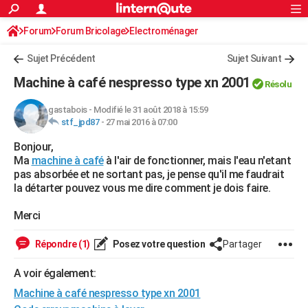
ACTUALITÉS
Forum
Forum Bricolage
Connexion
Electroménager
S'inscrire
Rechercher
Société
Education
Villes
Politique
Faits Divers
Monde
+
SPORT
Sujet Précédent
Sujet Suivant
Football
Cyclisme
Forum
Coupe du monde 2026
Tennis
Rugby
CULTURE
Machine à café nespresso type xn 2001
Résolu
TNT
Cinéma
Musique
Programme TV
Streaming
Sorties cinéma
+
FINANCE
gastabois
-
Modifié le 31 août 2018 à 15:59
stf_jpd87
-
27 mai 2016 à 07:00
Impôts
Immobilier
Banque
Crédit
Retraite
Epargne
Risques naturels par ville
Assurance
AUTO
Bonjour,
Réserver un essai
Berlines
Forum auto
Essais
Citadines
SUV
+
HIGH-TECH
Ma
machine à café
à l'air de fonctionner, mais l'eau n'etant
pas absorbée et ne sortant pas, je pense qu'il me faudrait
Meilleur smartphone
Ordinateurs
Guide high-tech
Mobiles
Internet
Jeux vidéo
+
BRICOLAGE
la détarter pouvez vous me dire comment je dois faire.
Aménagement intérieur
Cuisine
Jardinage
+
Forum
Extérieur
Salle de bains
Rangement
WEEK-END
Merci
Escapades
Expositions
Week-end nature
Guides de France
Patrimoine
Musées
+
LIFESTYLE
Répondre (1)
Posez votre question
Partager
Bien-être
Mode
+
Art de vivre
Loisirs
Modes de vie
SANTE
A voir également:
Machine à café nespresso type xn 2001
Guide de la santé
Médicaments
+
Alimentation
Maladies
Sommeil
VOYAGE