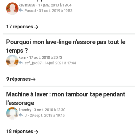
kevin3838
-
17 janv. 2013 à 19:04
Pascal
-
31 oct. 2019 à 19:53
17 réponses
Pourquoi mon lave-linge n'essore pas tout le
temps ?
kern
-
17 oct. 2010 à 20:43
stf_jpd87
-
14 juil. 2021 à 17:44
9 réponses
Machine à laver : mon tambour tape pendant
l'essorage
framby
-
3 oct. 2010 à 13:30
J
-
29 sept. 2018 à 19:15
18 réponses