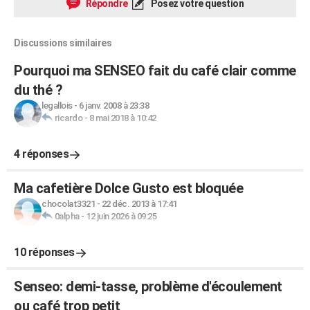
Répondre
Posez votre question
Discussions similaires
Pourquoi ma SENSEO fait du café clair comme
du thé ?
legallois
-
6 janv. 2008 à 23:38
ricardo
-
8 mai 2018 à 10:42
4 réponses
Ma cafetière Dolce Gusto est bloquée
chocolat3321
-
22 déc. 2013 à 17:41
0alpha
-
12 juin 2026 à 09:25
10 réponses
Senseo: demi-tasse, problème d'écoulement
ou café trop petit