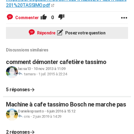
201%20TASSIMO.pdf
0
Commenter
Répondre
Posez votre question
Discussions similaires
comment démonter cafetière tassimo
lacsa13
-
10 nov. 2013 à 11:09
tamara
-
1 juil. 2015 à 22:24
5 réponses
Machine à cafe tassimo Bosch ne marche pas
Danielespsanto
-
6 juin 2016 à 15:12
cris
-
2 juin 2019 à 14:29
2 réponses