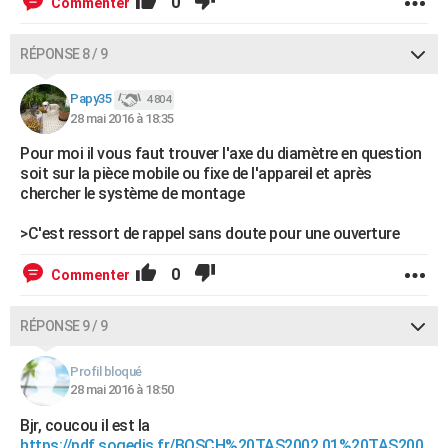
0
Commenter
RÉPONSE 8 / 9
Papy35
4 804
28 mai 2016 à 18:35
Pour moi il vous faut trouver l'axe du diamètre en question
soit sur la pièce mobile ou fixe de l'appareil et après
chercher le système de montage
>C'est ressort de rappel sans doute pour une ouverture
0
Commenter
RÉPONSE 9 / 9
Profil bloqué
28 mai 2016 à 18:50
Bjr, coucou il est la
https://pdf.sogedis.fr/BOSCH%20TAS2002.01%20TAS200