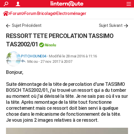
ACTUALITÉS
Forum
Forum Bricolage
Connexion
Electroménager
S'inscrire
Rechercher
Société
Education
Villes
Politique
Faits Divers
Monde
+
SPORT
Sujet Précédent
Sujet Suivant
Football
Cyclisme
Forum
Coupe du monde 2026
Tennis
Rugby
CULTURE
RESSORT TETE PERCOLATION TASSIMO
TNT
Cinéma
Musique
Programme TV
Streaming
Sorties cinéma
+
TAS2002/01
FINANCE
Résolu
Impôts
Immobilier
Banque
Crédit
Retraite
Epargne
Risques naturels par ville
Assurance
AUTO
PITCHOUNE04
-
Modifié le 28 mai 2016 à 11:16
Micou -
27 nov. 2017 à 20:07
Réserver un essai
Berlines
Forum auto
Essais
Citadines
SUV
+
HIGH-TECH
Bonjour,
Meilleur smartphone
Ordinateurs
Guide high-tech
Mobiles
Internet
Jeux vidéo
+
BRICOLAGE
Suite démontage de la tête de percolation d'une TASSIMO
BOSCH TAS2002/01, j'ai trouvé un ressort qui a du tomber
Aménagement intérieur
Cuisine
Jardinage
+
Forum
Extérieur
Salle de bains
Rangement
WEEK-END
au moment où j'ai dévissé la tête. Je ne sais pas où il va sur
la tête. Après remontage de la tête tout fonctionne
Escapades
Expositions
Week-end nature
Guides de France
Patrimoine
Musées
+
LIFESTYLE
correctement mais ce ressort doit bien servi à quelque
chose dans le mécanisme de fonctionnement de la tête.
Bien-être
Mode
+
Art de vivre
Loisirs
Modes de vie
SANTE
Je vous joins 2 images relatives à ce ressort.
Guide de la santé
Médicaments
+
Alimentation
Maladies
Sommeil
VOYAGE