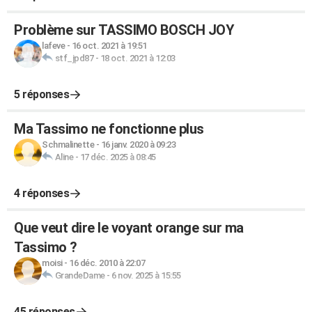
Problème sur TASSIMO BOSCH JOY
lafeve
-
16 oct. 2021 à 19:51
stf_jpd87
-
18 oct. 2021 à 12:03
5 réponses
Ma Tassimo ne fonctionne plus
Schmalinette
-
16 janv. 2020 à 09:23
Aline
-
17 déc. 2025 à 08:45
4 réponses
Que veut dire le voyant orange sur ma
Tassimo ?
moisi
-
16 déc. 2010 à 22:07
GrandeDame
-
6 nov. 2025 à 15:55
45 réponses