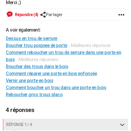
Merci ;)
City break
Voyage de noces
Climat
Destinations
Voyage nature
Forum
+
PHOTO
Répondre (4)
Partager
GUIDES D'ACHAT
A voir également:
BONS PLANS
Dessus en trou de serrure
CARTE DE VOEUX
Boucher trou poignee de porte
- Meilleures réponses
Comment reboucher un trou de serrure dans une porte en
Carte Bonne année
Carte Pâques
Carte de Noël
Carte Saint-Valentin
Carte d'anniversaire
DICTIONNAIRE
bois
- Meilleures réponses
Biographies
Expressions
Dictionnaire
Citations
Proverbes
Boucher des trous dans le bois
PROGRAMME TV
Comment réparer une porte en bois enfoncée
COPAINS D'AVANT
Vernir une porte en bois
Comment boucher un trou dans une porte en bois
Se connecter
Collèges
Universités
Service militaire
S'inscrire
Lycées
Primaires
Entreprises
Avis de recherche
AVIS DE DÉCÈS
Reboucher gros trous placo
FORUM
4 réponses
Lifestyle
Sport
Television
Cinema
Bricolage
Culture
Auto
Voyage
RÉPONSE 1 / 4