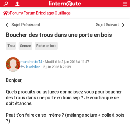
ACTUALITÉS
Forum
Forum Bricolage
Connexion
Outillage
S'inscrire
Rechercher
Société
Education
Villes
Politique
Faits Divers
Monde
+
SPORT
Sujet Précédent
Sujet Suivant
Football
Cyclisme
Forum
Coupe du monde 2026
Tennis
Rugby
CULTURE
Boucher des trous dans une porte en bois
TNT
Cinéma
Musique
Programme TV
Streaming
Sorties cinéma
+
FINANCE
Trou
Serrure
Porte en bois
Impôts
Immobilier
Banque
Crédit
Retraite
Epargne
Risques naturels par ville
Assurance
AUTO
manchette74
-
Modifié le 2 juin 2016 à 11:47
Réserver un essai
Berlines
Forum auto
Essais
Citadines
SUV
+
HIGH-TECH
lekabilien
-
2 juin 2016 à 21:39
Meilleur smartphone
Ordinateurs
Guide high-tech
Mobiles
Internet
Jeux vidéo
+
BRICOLAGE
Bonjour,
Aménagement intérieur
Cuisine
Jardinage
+
Forum
Extérieur
Salle de bains
Rangement
WEEK-END
Quels produits ou astuces connaissez vous pour boucher
des trous dans une porte en bois svp ? Je voudrai que se
Escapades
Expositions
Week-end nature
Guides de France
Patrimoine
Musées
+
LIFESTYLE
soit étanche.
Bien-être
Mode
+
Art de vivre
Loisirs
Modes de vie
SANTE
Peut t'on faire ca soi même ? (mélange sciure + colle à bois
?)
Guide de la santé
Médicaments
+
Alimentation
Maladies
Sommeil
VOYAGE