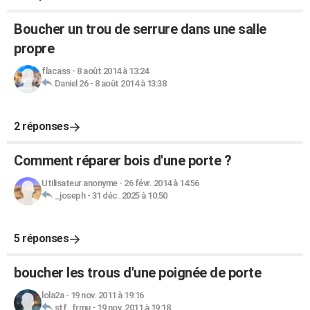
Boucher un trou de serrure dans une salle
propre
flacass
-
8 août 2014 à 13:24
Daniel 26
-
8 août 2014 à 13:38
2 réponses
Comment réparer bois d'une porte ?
Utilisateur anonyme
-
26 févr. 2014 à 14:56
_joseph
-
31 déc. 2025 à 10:50
5 réponses
boucher les trous d'une poignée de porte
lola2a
-
19 nov. 2011 à 19:16
stf_frmu
-
19 nov. 2011 à 19:18