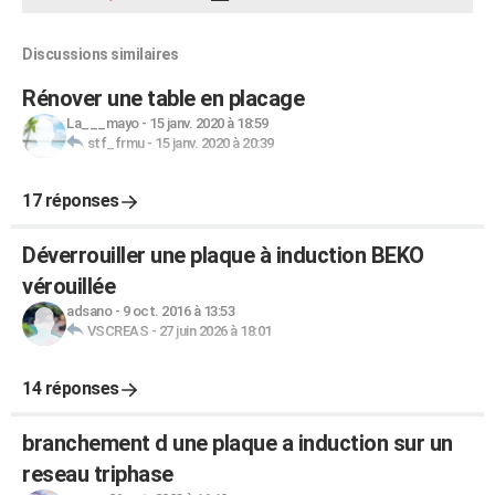
Discussions similaires
Rénover une table en placage
La___mayo
-
15 janv. 2020 à 18:59
stf_frmu
-
15 janv. 2020 à 20:39
17 réponses
Déverrouiller une plaque à induction BEKO
vérouillée
adsano
-
9 oct. 2016 à 13:53
VSCREAS
-
27 juin 2026 à 18:01
14 réponses
branchement d une plaque a induction sur un
reseau triphase