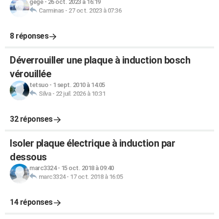
gege
-
26 oct. 2023 à 16:19
Carminas
-
27 oct. 2023 à 07:36
8 réponses
Déverrouiller une plaque à induction bosch
vérouillée
tetsuo
-
1 sept. 2010 à 14:05
Silva
-
22 juil. 2026 à 10:31
32 réponses
Isoler plaque électrique à induction par
dessous
marc3324
-
15 oct. 2018 à 09:40
marc3324
-
17 oct. 2018 à 16:05
14 réponses