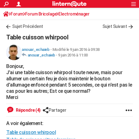
ACTUALITÉS
Forum
Forum Bricolage
Connexion
Electroménager
S'inscrire
Rechercher
Société
Education
Villes
Politique
Faits Divers
Monde
+
SPORT
Sujet Précédent
Sujet Suivant
Football
Cyclisme
Forum
Coupe du monde 2026
Tennis
Rugby
CULTURE
Table cuisson whirpool
TNT
Cinéma
Musique
Programme TV
Streaming
Sorties cinéma
+
FINANCE
anouar_echaieb
-
Modifié le 9 juin 2016 à 09:38
anouar_echaieb
-
9 juin 2016 à 11:00
Impôts
Immobilier
Banque
Crédit
Retraite
Epargne
Risques naturels par ville
Assurance
AUTO
Bonjour,
Réserver un essai
Berlines
Forum auto
Essais
Citadines
SUV
+
HIGH-TECH
J'ai une table cuisson whirpool toute neuve, mais pour
allumer un certain feu je dois maintenir le bouton
Meilleur smartphone
Ordinateurs
Guide high-tech
Mobiles
Internet
Jeux vidéo
+
BRICOLAGE
d'allumage enfoncé pendant 5 secondes, ce qui n'est pas le
cas pour les autres; Est ce que normal?
Aménagement intérieur
Cuisine
Jardinage
+
Forum
Extérieur
Salle de bains
Rangement
WEEK-END
Merci
Escapades
Expositions
Week-end nature
Guides de France
Patrimoine
Musées
+
LIFESTYLE
Répondre (4)
Partager
Bien-être
Mode
+
Art de vivre
Loisirs
Modes de vie
SANTE
A voir également:
Table cuisson whirpool
Guide de la santé
Médicaments
+
Alimentation
Maladies
Sommeil
VOYAGE