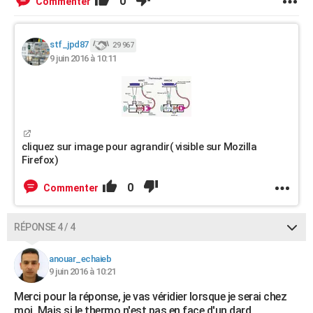
0
Commenter
stf_jpd87
29 967
9 juin 2016 à 10:11
cliquez sur image pour agrandir( visible sur Mozilla
Firefox)
0
Commenter
RÉPONSE 4 / 4
anouar_echaieb
9 juin 2016 à 10:21
Merci pour la réponse, je vas véridier lorsque je serai chez
moi. Mais si le thermo n'est pas en face d'un dard,