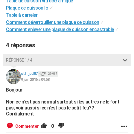
Table de cuisson vitrocéramique
City break
Voyage de noces
Climat
Destinations
Voyage nature
Forum
+
PHOTO
Plaque de cuisson lo
✓
Table à carreler
GUIDES D'ACHAT
Comment déverrouiller une plaque de cuisson
✓
Comment enlever une plaque de cuisson encastrable
✓
BONS PLANS
CARTE DE VOEUX
4 réponses
Carte Bonne année
Carte Pâques
Carte de Noël
Carte Saint-Valentin
Carte d'anniversaire
DICTIONNAIRE
RÉPONSE 1 / 4
Biographies
Expressions
Dictionnaire
Citations
Proverbes
PROGRAMME TV
stf_jpd87
29 967
9 juin 2016 à 09:58
COPAINS D'AVANT
Bonjour
Se connecter
Collèges
Universités
Service militaire
S'inscrire
Lycées
Primaires
Entreprises
Avis de recherche
AVIS DE DÉCÈS
Non ce n'est pas normal surtout si les autres ne le font
FORUM
pas; voir aussi si ce n'est pas le petit feu??
Cordialement
Lifestyle
Sport
Television
Cinema
Bricolage
Culture
Auto
Voyage
0
Commenter