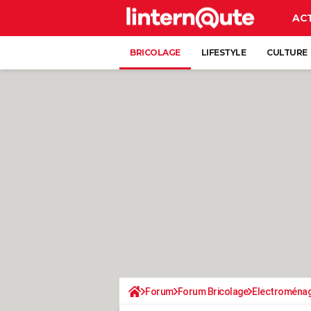
AC
BRICOLAGE
LIFESTYLE
CULTURE
Forum
Forum Bricolage
Electroména