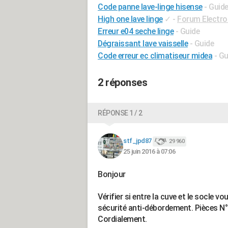
Code panne lave-linge hisense
- Guid
High one lave linge
✓
-
Forum Electr
Erreur e04 seche linge
- Guide
Dégraissant lave vaisselle
- Guide
Code erreur ec climatiseur midea
- Gu
2 réponses
RÉPONSE 1 / 2
stf_jpd87
29 960
25 juin 2016 à 07:06
Bonjour
Vérifier si entre la cuve et le socle v
sécurité anti-débordement. Pièces N° 
Cordialement.