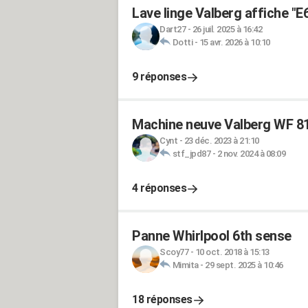
Lave linge Valberg affiche "E6
Dart27
-
26 juil. 2025 à 16:42
Dotti
-
15 avr. 2026 à 10:10
9 réponses
Machine neuve Valberg WF 8
Cynt
-
23 déc. 2023 à 21:10
stf_jpd87
-
2 nov. 2024 à 08:09
4 réponses
Panne Whirlpool 6th sense
Scoy77
-
10 oct. 2018 à 15:13
Mimita
-
29 sept. 2025 à 10:46
18 réponses