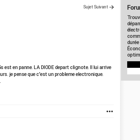
Foru
Sujet Suivant
Trouv
dépan
élect
commu
durée
Écono
optimi
est en panne. LA DIODE depart clignote. Il lui arrive
rs. je pense que c'est un probleme electronique.
.