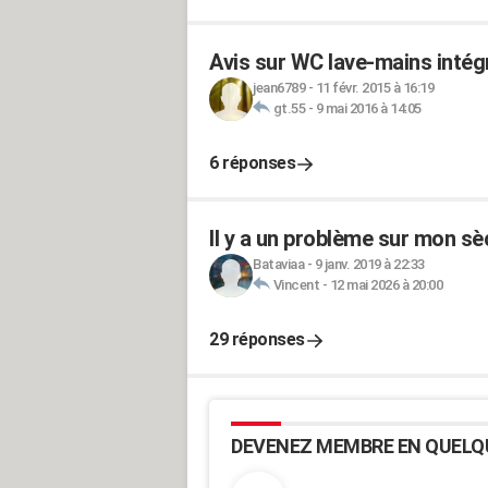
Avis sur WC lave-mains intég
jean6789
-
11 févr. 2015 à 16:19
gt.55
-
9 mai 2016 à 14:05
6 réponses
Il y a un problème sur mon sè
Bataviaa
-
9 janv. 2019 à 22:33
Vincent
-
12 mai 2026 à 20:00
29 réponses
DEVENEZ MEMBRE EN QUELQ