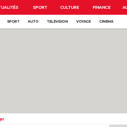
TUALITÉS
SPORT
CULTURE
FINANCE
A
SPORT
AUTO
TELEVISION
VOYAGE
CINEMA
ger