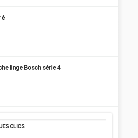
ré
che linge Bosch série 4
UES CLICS