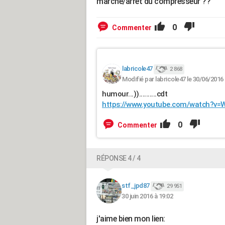
marche/arret du compresseur ??
0
Commenter
labricole47
2 868
Modifié par labricole47 le 30/06/2016
humour...))..........cdt
https://www.youtube.com/watch?v
0
Commenter
RÉPONSE 4 / 4
stf_jpd87
29 951
30 juin 2016 à 19:02
j'aime bien mon lien: