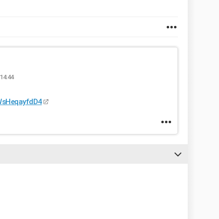
 14:44
=WsHeqayfdD4