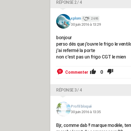
RÉPONSE 2 / 4
xplom
2 695
30 juin 2016 à 13:29
bonjour
perso dés que j'ouvre le frigo le ven
j'ai refermé la porte
non c'est pas un frigo CGT le mien
0
Commenter
RÉPONSE 3 / 4
Profil bloqué
30 juin 2016 à 13:35
Bjr, comme dab !! marque modèle, te