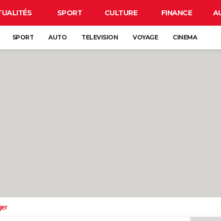
TUALITÉS
SPORT
CULTURE
FINANCE
A
SPORT
AUTO
TELEVISION
VOYAGE
CINEMA
ger