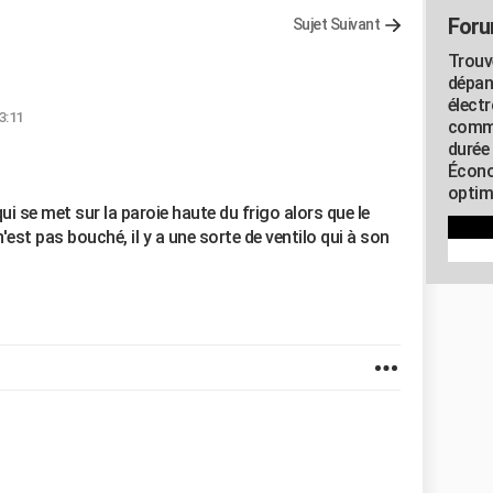
Foru
Sujet Suivant
Trouv
dépan
élect
13:11
commu
durée
Écono
optimi
qui se met sur la paroie haute du frigo alors que le
'est pas bouché, il y a une sorte de ventilo qui à son