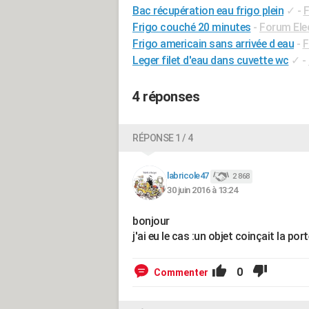
Bac récupération eau frigo plein
✓
-
F
Frigo couché 20 minutes
-
Forum Ele
Frigo americain sans arrivée d eau
-
F
Leger filet d'eau dans cuvette wc
✓
-
4 réponses
RÉPONSE 1 / 4
labricole47
2 868
30 juin 2016 à 13:24
bonjour
j'ai eu le cas :un objet coinçait la po
0
Commenter