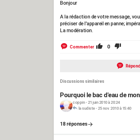
Bonjour
A la rédaction de votre message, vo
préciser de l'appareil en panne; impéra
La modération.
0
Commenter
Répond
Discussions similaires
Pourquoi le bac d'eau de mon f
coppin
-
21 juin 2010 à 20:24
la sudiste
-
25 nov. 2010 à 15:40
18 réponses