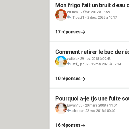
Mon frigo fait un bruit d'eau 
William
-
2 févr. 2012 à 16:59
TibaulT
-
2 déc. 2025 à 10:17
17 réponses
Comment retirer le bac de réc
vialibis
-
29 nov. 2018 à 09:43
stf_jpd87
-
15 mai 2026 à 17:14
10 réponses
Pourquoi a-je tjs une fuite so
Erwan155
-
20 mars 2008 à 11:04
abdou
-
22 mai 2018 à 00:40
16 réponses