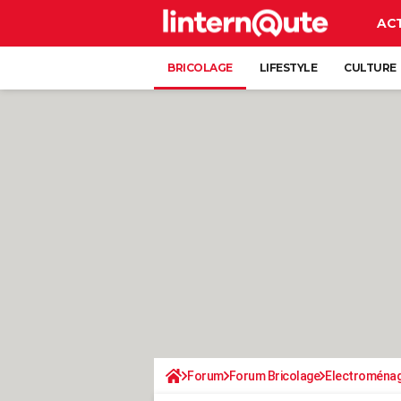
AC
BRICOLAGE
LIFESTYLE
CULTURE
Forum
Forum Bricolage
Electroména