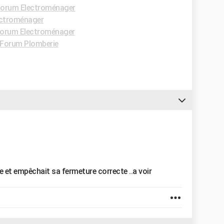
orum Electroménager
ctroménager
orum Electroménager
Forum Plomberie
rte et empêchait sa fermeture correcte ..a voir