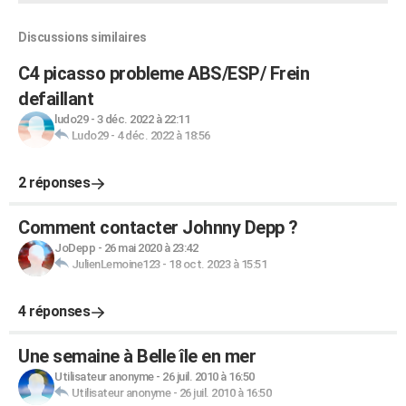
Discussions similaires
C4 picasso probleme ABS/ESP/ Frein
defaillant
ludo29
-
3 déc. 2022 à 22:11
Ludo29
-
4 déc. 2022 à 18:56
2 réponses
Comment contacter Johnny Depp ?
JoDepp
-
26 mai 2020 à 23:42
JulienLemoine123
-
18 oct. 2023 à 15:51
4 réponses
Une semaine à Belle île en mer
Utilisateur anonyme
-
26 juil. 2010 à 16:50
Utilisateur anonyme
-
26 juil. 2010 à 16:50