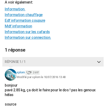
A voir également:
City break
Voyage de noces
Climat
Destinations
Voyage nature
Forum
+
PHOTO
Information.
Information chauffage
GUIDES D'ACHAT
Edf information coupure
BONS PLANS
Mdf information
Information sur les cafards
CARTE DE VOEUX
Information sur connection.
Carte Bonne année
Carte Pâques
Carte de Noël
Carte Saint-Valentin
Carte d'anniversaire
DICTIONNAIRE
1 réponse
Biographies
Expressions
Dictionnaire
Citations
Proverbes
PROGRAMME TV
RÉPONSE 1 / 1
COPAINS D'AVANT
Se connecter
Collèges
Universités
Service militaire
S'inscrire
Lycées
Primaires
Entreprises
Avis de recherche
xplom
2 697
AVIS DE DÉCÈS
Modifié par xplom le 10/07/2016 13:48
FORUM
bonjour
pavé 2.85 kg, ça doit le faire pour le dos ! pas les genoux
Lifestyle
Sport
Television
Cinema
Bricolage
Culture
Auto
Voyage
hélas
source