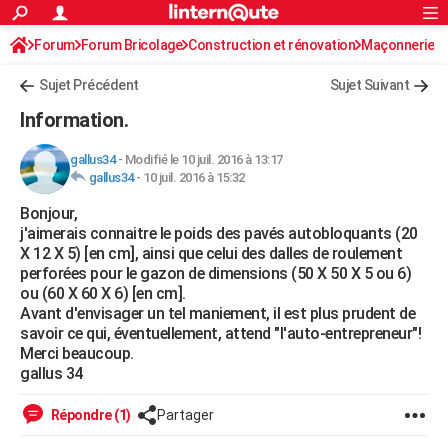
ACTUALITÉS
Forum
Forum Bricolage
Connexion
Construction et rénovation
S'inscrire
Maçonnerie
Rechercher
Société
Education
Villes
Politique
Faits Divers
Monde
+
SPORT
Sujet Précédent
Sujet Suivant
Football
Cyclisme
Forum
Coupe du monde 2026
Tennis
Rugby
CULTURE
Information.
TNT
Cinéma
Musique
Programme TV
Streaming
Sorties cinéma
+
FINANCE
gallus34
-
Modifié le 10 juil. 2016 à 13:17
gallus34
-
10 juil. 2016 à 15:32
Impôts
Immobilier
Banque
Crédit
Retraite
Epargne
Risques naturels par ville
Assurance
AUTO
Bonjour,
Réserver un essai
Berlines
Forum auto
Essais
Citadines
SUV
+
HIGH-TECH
j'aimerais connaitre le poids des pavés autobloquants (20
X 12 X 5) [en cm], ainsi que celui des dalles de roulement
Meilleur smartphone
Ordinateurs
Guide high-tech
Mobiles
Internet
Jeux vidéo
+
BRICOLAGE
perforées pour le gazon de dimensions (50 X 50 X 5 ou 6)
ou (60 X 60 X 6) [en cm].
Aménagement intérieur
Cuisine
Jardinage
+
Forum
Extérieur
Salle de bains
Rangement
WEEK-END
Avant d'envisager un tel maniement, il est plus prudent de
savoir ce qui, éventuellement, attend "l'auto-entrepreneur"!
Escapades
Expositions
Week-end nature
Guides de France
Patrimoine
Musées
+
LIFESTYLE
Merci beaucoup.
gallus 34
Bien-être
Mode
+
Art de vivre
Loisirs
Modes de vie
SANTE
Répondre (1)
Partager
Guide de la santé
Médicaments
+
Alimentation
Maladies
Sommeil
VOYAGE