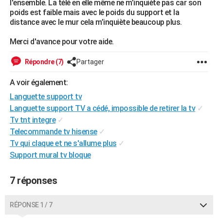
l'ensemble. La télé en elle même ne m’inquiète pas car son
City break
Voyage de noces
Climat
Destinations
Voyage nature
Forum
+
poids est faible mais avec le poids du support et la
PHOTO
distance avec le mur cela m’inquiète beaucoup plus.
GUIDES D'ACHAT
Merci d'avance pour votre aide.
BONS PLANS
Répondre (7)
Partager
CARTE DE VOEUX
A voir également:
Carte Bonne année
Carte Pâques
Carte de Noël
Carte Saint-Valentin
Carte d'anniversaire
DICTIONNAIRE
Languette support tv
Languette support TV a cédé, impossible de retirer la tv
✓
Biographies
Expressions
Dictionnaire
Citations
Proverbes
PROGRAMME TV
Tv tnt integre
✓
COPAINS D'AVANT
Telecommande tv hisense
✓
Tv qui claque et ne s'allume plus
✓
Se connecter
Collèges
Universités
Service militaire
S'inscrire
Lycées
Primaires
Entreprises
Avis de recherche
AVIS DE DÉCÈS
Support mural tv bloque
FORUM
7 réponses
Lifestyle
Sport
Television
Cinema
Bricolage
Culture
Auto
Voyage
RÉPONSE 1 / 7