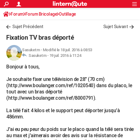
ACTUALITÉS
Forum
Forum Bricolage
Connexion
Outillage
S'inscrire
Rechercher
Société
Education
Villes
Politique
Faits Divers
Monde
+
SPORT
Sujet Précédent
Sujet Suivant
Football
Cyclisme
Forum
Coupe du monde 2026
Tennis
Rugby
CULTURE
Fixation TV bras déporté
TNT
Cinéma
Musique
Programme TV
Streaming
Sorties cinéma
+
FINANCE
Sasuketm
-
Modifié le 18 juil. 2016 à 08:53
Sasuketm -
19 juil. 2016 à 11:24
Impôts
Immobilier
Banque
Crédit
Retraite
Epargne
Risques naturels par ville
Assurance
AUTO
Bonjour à tous,
Réserver un essai
Berlines
Forum auto
Essais
Citadines
SUV
+
HIGH-TECH
Je souhaite fixer une télévision de 28" (70 cm)
Meilleur smartphone
Ordinateurs
Guide high-tech
Mobiles
Internet
Jeux vidéo
+
BRICOLAGE
(http://www.boulanger.com/ref/1020540) dans du placo, le
tout avec un bras déporté
Aménagement intérieur
Cuisine
Jardinage
+
Forum
Extérieur
Salle de bains
Rangement
WEEK-END
(http://www.boulanger.com/ref/8000791).
Escapades
Expositions
Week-end nature
Guides de France
Patrimoine
Musées
+
LIFESTYLE
La télé fait 4 kilos et le support peut déporter jusqu’à
486mm.
Bien-être
Mode
+
Art de vivre
Loisirs
Modes de vie
SANTE
J'ai eu peu peur du poids sur le placo quand la télé sera tirée
Guide de la santé
Médicaments
+
Alimentation
Maladies
Sommeil
VOYAGE
au max et j'aimerais avoir des avis sur la résistance de