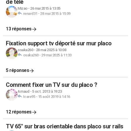
de télé
Mizao
-
26 mai 2015 à 13:05
renard31
-
28 mai 2015 à 15:09
13 réponses
Fixation support tv déporté sur mur placo
osaka260
-
28 mai 2025 à 10:08
osaka260
-
29 mai 2025 à 11:33
5 réponses
Comment fixer un TV sur du placo ?
Arnaud
-
5 oct. 2013 à 19:23
Icare95
-
15 août 2019 à 14:16
12 réponses
TV 65" sur bras orientable dans placo sur rails