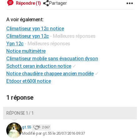
Répondre (1)
Partager
City break
Voyage de noces
Climat
Destinations
Voyage nature
Forum
+
PHOTO
A voir également:
GUIDES D'ACHAT
Climatiseur ypn 12c notice
BONS PLANS
Climatiseur ypn 12c
- Meilleures réponses
Ypn 12c
- Meilleures réponses
CARTE DE VOEUX
Notice multimètre
Carte Bonne année
Carte Pâques
Carte de Noël
Carte Saint-Valentin
Carte d'anniversaire
DICTIONNAIRE
Climatiseur mobile sans évacuation dyson
Schott ceran induction notice
✓
Biographies
Expressions
Dictionnaire
Citations
Proverbes
PROGRAMME TV
Notice chaudière chappee ancien modèle
✓
Etdoor et600l notice
COPAINS D'AVANT
Se connecter
Collèges
Universités
Service militaire
S'inscrire
Lycées
Primaires
Entreprises
Avis de recherche
AVIS DE DÉCÈS
1 réponse
FORUM
RÉPONSE 1 / 1
Lifestyle
Sport
Television
Cinema
Bricolage
Culture
Auto
Voyage
gt.55
2 067
Modifié par gt.55 le 20/07/2016 09:37