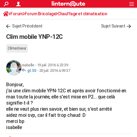
ACTUALITÉS
Forum
Forum Bricolage
Connexion
Chauffage et climatisation
S'inscrire
Rechercher
Société
Education
Villes
Politique
Faits Divers
Monde
+
SPORT
Sujet Précédent
Sujet Suivant
Football
Cyclisme
Forum
Coupe du monde 2026
Tennis
Rugby
CULTURE
Clim mobile YNP-12C
TNT
Cinéma
Musique
Programme TV
Streaming
Sorties cinéma
+
FINANCE
Climatiseur
Impôts
Immobilier
Banque
Crédit
Retraite
Epargne
Risques naturels par ville
Assurance
AUTO
isabelle
-
19 juil. 2016 à 23:39
Réserver un essai
Berlines
Forum auto
Essais
Citadines
SUV
+
HIGH-TECH
gt.55
-
20 juil. 2016 à 09:37
Meilleur smartphone
Ordinateurs
Guide high-tech
Mobiles
Internet
Jeux vidéo
+
BRICOLAGE
Bonjour,
j'ai une clim mobile YPN-12C et après avoir fonctionné en
Aménagement intérieur
Cuisine
Jardinage
+
Forum
Extérieur
Salle de bains
Rangement
WEEK-END
max toute la journée, elle s'est mise en P2... que celà
signifie-t-il ?
Escapades
Expositions
Week-end nature
Guides de France
Patrimoine
Musées
+
LIFESTYLE
elle ne veut plus rien savoir, et bien sur, s'est arrété
aidez moi svp, car il fait trop chaud :D
Bien-être
Mode
+
Art de vivre
Loisirs
Modes de vie
SANTE
merci bp
isabelle
Guide de la santé
Médicaments
+
Alimentation
Maladies
Sommeil
VOYAGE