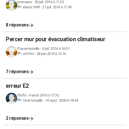
emmawe
-
20 juil. 2016 à 11:23
Alexis1989
-
21 juil. 2016 à 17:45
8 réponses
Percer mur pour évacuation climatiseur
Passemuraille
-
8 juil. 2016 à 16:01
vvfvfvv
-
28 juin 2019 à 13:16
7 réponses
erreur E2
floflo
-
8 août 2016 à 17:32
Ouattaraalib
-
10 sept. 2020 à 18:44
2 réponses