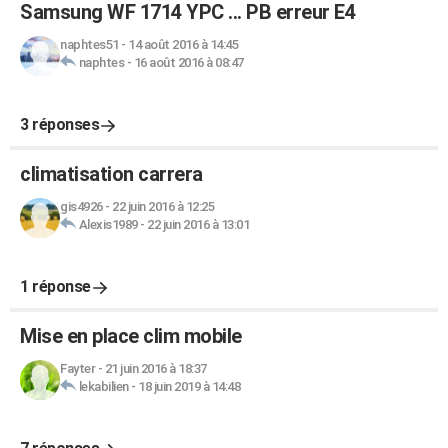
Samsung WF 1714 YPC ... PB erreur E4
naphtes51
-
14 août 2016 à 14:45
naphtes
-
16 août 2016 à 08:47
3 réponses
climatisation carrera
gis4926
-
22 juin 2016 à 12:25
Alexis1989
-
22 juin 2016 à 13:01
1 réponse
Mise en place clim mobile
Fayter
-
21 juin 2016 à 18:37
lekabilien
-
18 juin 2019 à 14:48