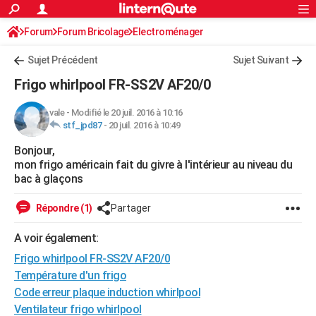
ACTUALITÉS
Forum
Forum Bricolage
Connexion
Electroménager
S'inscrire
Rechercher
Société
Education
Villes
Politique
Faits Divers
Monde
+
SPORT
Sujet Précédent
Sujet Suivant
Football
Cyclisme
Forum
Coupe du monde 2026
Tennis
Rugby
CULTURE
Frigo whirlpool FR-SS2V AF20/0
TNT
Cinéma
Musique
Programme TV
Streaming
Sorties cinéma
+
FINANCE
vale
-
Modifié le 20 juil. 2016 à 10:16
stf_jpd87
-
20 juil. 2016 à 10:49
Impôts
Immobilier
Banque
Crédit
Retraite
Epargne
Risques naturels par ville
Assurance
AUTO
Bonjour,
Réserver un essai
Berlines
Forum auto
Essais
Citadines
SUV
+
HIGH-TECH
mon frigo américain fait du givre à l'intérieur au niveau du
bac à glaçons
Meilleur smartphone
Ordinateurs
Guide high-tech
Mobiles
Internet
Jeux vidéo
+
BRICOLAGE
Répondre (1)
Partager
Aménagement intérieur
Cuisine
Jardinage
+
Forum
Extérieur
Salle de bains
Rangement
WEEK-END
A voir également:
Escapades
Expositions
Week-end nature
Guides de France
Patrimoine
Musées
+
LIFESTYLE
Frigo whirlpool FR-SS2V AF20/0
Bien-être
Mode
+
Art de vivre
Loisirs
Modes de vie
Température d'un frigo
SANTE
Code erreur plaque induction whirlpool
Guide de la santé
Médicaments
+
Alimentation
Maladies
Sommeil
VOYAGE
Ventilateur frigo whirlpool