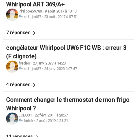
Whirlpool ART 369/A+
Philippe59780
-
9 août 2017 à 13:10
stf_jpd87
-
23 août 2017 à 07:51
7 réponses
congélateur Whirlpool UW6 F1C WB : erreur 3
(F clignote)
fredes
-
23 janv. 2023 à 14:23
stf_jpd87
-
24 janv. 2023 à 07:47
4 réponses
Comment changer le thermostat de mon frigo
Whirlpool ?
LOLO01
-
22 févr. 2011 à 20:57
larick
-
2 août 2019 à 21:21
11 réponses