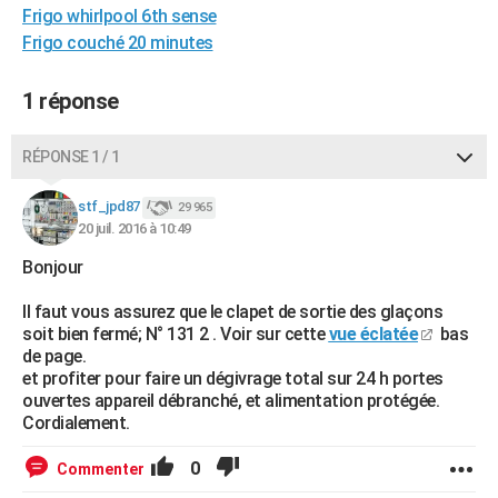
Frigo whirlpool 6th sense
City break
Voyage de noces
Climat
Destinations
Voyage nature
Forum
+
PHOTO
Frigo couché 20 minutes
GUIDES D'ACHAT
1 réponse
BONS PLANS
RÉPONSE 1 / 1
CARTE DE VOEUX
Carte Bonne année
Carte Pâques
Carte de Noël
Carte Saint-Valentin
Carte d'anniversaire
DICTIONNAIRE
stf_jpd87
29 965
20 juil. 2016 à 10:49
Biographies
Expressions
Dictionnaire
Citations
Proverbes
PROGRAMME TV
Bonjour
COPAINS D'AVANT
Il faut vous assurez que le clapet de sortie des glaçons
soit bien fermé; N° 131 2 . Voir sur cette
vue éclatée
bas
Se connecter
Collèges
Universités
Service militaire
S'inscrire
Lycées
Primaires
Entreprises
Avis de recherche
AVIS DE DÉCÈS
de page.
et profiter pour faire un dégivrage total sur 24 h portes
FORUM
ouvertes appareil débranché, et alimentation protégée.
Cordialement.
Lifestyle
Sport
Television
Cinema
Bricolage
Culture
Auto
Voyage
0
Commenter