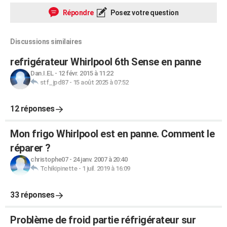
Répondre
Posez votre question
Discussions similaires
refrigérateur Whirlpool 6th Sense en panne
Dan.I.EL
-
12 févr. 2015 à 11:22
stf_jpd87
-
15 août 2025 à 07:52
12 réponses
Mon frigo Whirlpool est en panne. Comment le
réparer ?
christophe07
-
24 janv. 2007 à 20:40
Tchikipinette
-
1 juil. 2019 à 16:09
33 réponses
Problème de froid partie réfrigérateur sur