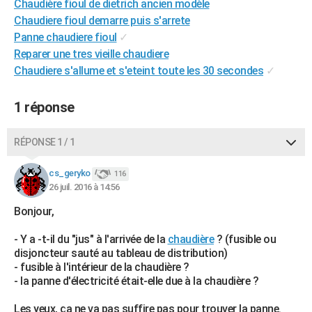
Chaudière fioul de dietrich ancien modèle
City break
Voyage de noces
Climat
Destinations
Voyage nature
Forum
+
PHOTO
Chaudiere fioul demarre puis s'arrete
Panne chaudiere fioul
✓
GUIDES D'ACHAT
Reparer une tres vieille chaudiere
Chaudiere s'allume et s'eteint toute les 30 secondes
✓
BONS PLANS
CARTE DE VOEUX
1 réponse
Carte Bonne année
Carte Pâques
Carte de Noël
Carte Saint-Valentin
Carte d'anniversaire
DICTIONNAIRE
RÉPONSE 1 / 1
Biographies
Expressions
Dictionnaire
Citations
Proverbes
PROGRAMME TV
cs_geryko
116
COPAINS D'AVANT
26 juil. 2016 à 14:56
Bonjour,
Se connecter
Collèges
Universités
Service militaire
S'inscrire
Lycées
Primaires
Entreprises
Avis de recherche
AVIS DE DÉCÈS
- Y a -t-il du "jus" à l'arrivée de la
chaudière
? (fusible ou
FORUM
disjoncteur sauté au tableau de distribution)
- fusible à l'intérieur de la chaudière ?
Lifestyle
Sport
Television
Cinema
Bricolage
Culture
Auto
Voyage
- la panne d'électricité était-elle due à la chaudière ?
Les yeux, ça ne va pas suffire pas pour trouver la panne.