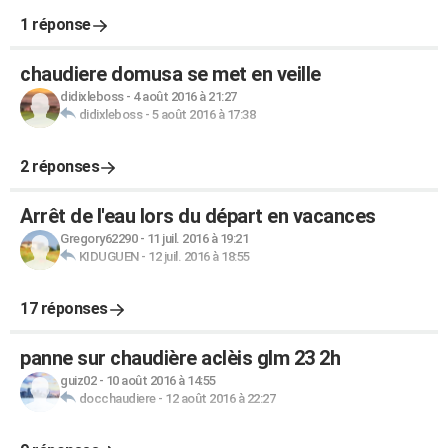
1 réponse
chaudiere domusa se met en veille
didixleboss
-
4 août 2016 à 21:27
didixleboss
-
5 août 2016 à 17:38
2 réponses
Arrêt de l'eau lors du départ en vacances
Gregory62290
-
11 juil. 2016 à 19:21
KIDUGUEN
-
12 juil. 2016 à 18:55
17 réponses
panne sur chaudière aclèis glm 23 2h
guiz02
-
10 août 2016 à 14:55
docchaudiere
-
12 août 2016 à 22:27