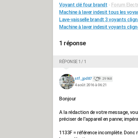
Voyant clé four brandt
-
Forum Elect
Machine à laver indesit tous les voya
Lave-vaisselle brandt 3 voyants clig
Machine à laver indesit voyants clign
1 réponse
RÉPONSE 1 / 1
stf_jpd87
29 968
4 août 2016 à 06:21
Bonjour
A la rédaction de votre message, vo
préciser de l'appareil en panne; impéra
1133F = référence incomplète. Donc ma