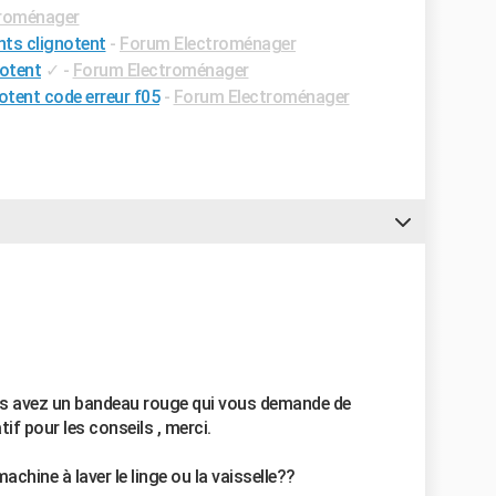
roménager
nts clignotent
-
Forum Electroménager
notent
✓
-
Forum Electroménager
otent code erreur f05
-
Forum Electroménager
us avez un bandeau rouge qui vous demande de
tif pour les conseils , merci.
chine à laver le linge ou la vaisselle??