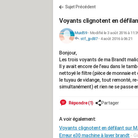
Sujet Précédent
Voyants clignotent en défilan
Muid59
-
Modifié le 3 août 2016 à 11:3
stf_jpd87
-
4 août 2016 à 06:21
Bonjour,
Les trois voyants de ma Brandt malice 
Il y avait encore de l'eau dans le tambo
nettoyé le filtre (pièce de monnaie e
le tuyau de vidange, tout remonté, re
simultanément) et rien ne se passe e
Répondre (1)
Partager
A voir également:
Voyants clignotent en défilant sur M
Erreur e30 machine à laver brandt
- G