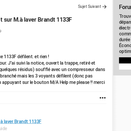
Foru
Sujet Suivant
Trouv
t sur M.à laver Brandt 1133F
dépan
élect
9
commu
durée
Écono
optimi
1133F défilent. et rien !
ur. J'ai suivi la notice, ouvert la trappe, retiré et
t quelques résidus) soufflé avec un compresseur dans
-branché mais les 3 voyants défilent (donc pas
n appuyant sur le bouton M/A Help me please !! merci
.à laver Brandt 1133F
uide