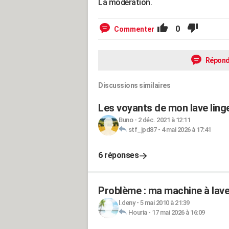
La modération.
0
Commenter
Répond
Discussions similaires
Les voyants de mon lave lin
Buno
-
2 déc. 2021 à 12:11
stf_jpd87
-
4 mai 2026 à 17:41
6 réponses
Problème : ma machine à laver
l.deny
-
5 mai 2010 à 21:39
Houria
-
17 mai 2026 à 16:09