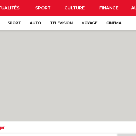
TUALITÉS
SPORT
CULTURE
FINANCE
A
SPORT
AUTO
TELEVISION
VOYAGE
CINEMA
ger