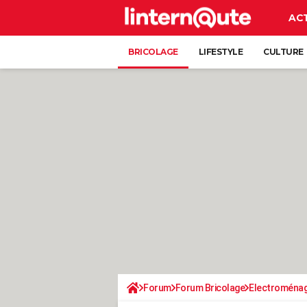
AC
BRICOLAGE
LIFESTYLE
CULTURE
Forum
Forum Bricolage
Electroména