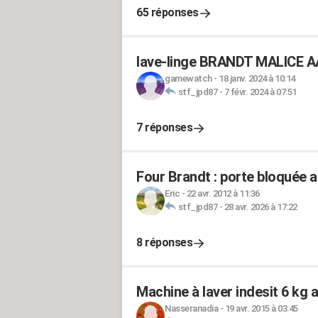
65 réponses
lave-linge BRANDT MALICE AA
gamewatch
-
18 janv. 2024 à 10:14
stf_jpd87
-
7 févr. 2024 à 07:51
7 réponses
Four Brandt : porte bloquée a
Eric
-
22 avr. 2012 à 11:36
stf_jpd87
-
28 avr. 2026 à 17:22
8 réponses
Machine à laver indesit 6 kg 
Nasseranadia
-
19 avr. 2015 à 03:45