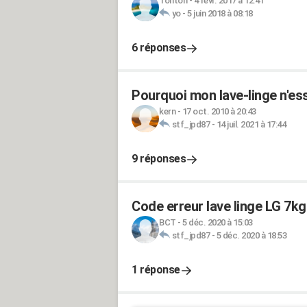
Tonton
-
4 févr. 2017 à 12:41
yo
-
5 juin 2018 à 08:18
6 réponses
Pourquoi mon lave-linge n'es
kern
-
17 oct. 2010 à 20:43
stf_jpd87
-
14 juil. 2021 à 17:44
9 réponses
Code erreur lave linge LG 7kg
BCT
-
5 déc. 2020 à 15:03
stf_jpd87
-
5 déc. 2020 à 18:53
1 réponse