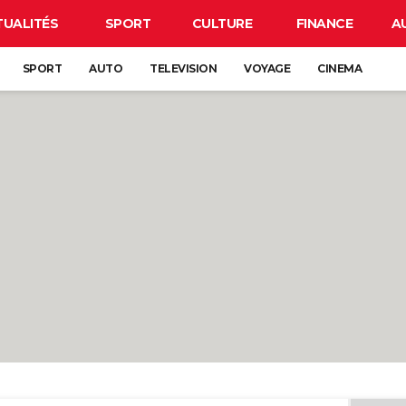
TUALITÉS
SPORT
CULTURE
FINANCE
A
SPORT
AUTO
TELEVISION
VOYAGE
CINEMA