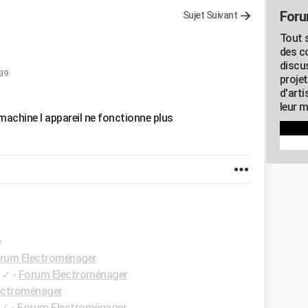
Foru
Sujet Suivant
Tout s
des c
discu
:39
proje
d'art
leur m
a machine l appareil ne fonctionne plus
e
rum Electroménager
✓
-
Forum Electroménager
ectroménager
✓
-
Forum Electroménager