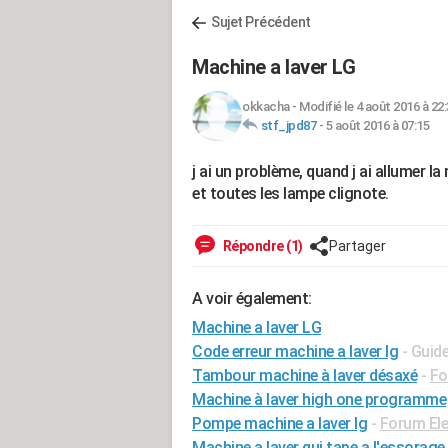
Sujet Précédent
Machine a laver LG
okkacha
-
Modifié le 4 août 2016 à 22
stf_jpd87
-
5 août 2016 à 07:15
j ai un problème, quand j ai allumer l
et toutes les lampe clignote.
Répondre (1)
Partager
A voir également:
Machine a laver LG
Code erreur machine a laver lg
- Guid
Tambour machine à laver désaxé
-
Fo
Machine à laver high one programme
Pompe machine a laver lg
-
Forum El
Machine a laver qui tape a l'essorage