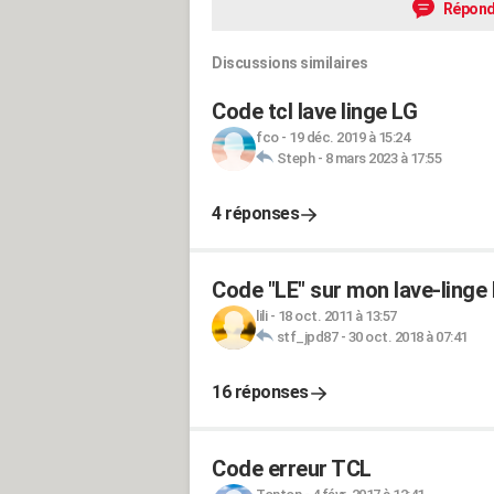
Répond
Discussions similaires
Code tcl lave linge LG
fco
-
19 déc. 2019 à 15:24
Steph
-
8 mars 2023 à 17:55
4 réponses
Code "LE" sur mon lave-linge
lili
-
18 oct. 2011 à 13:57
stf_jpd87
-
30 oct. 2018 à 07:41
16 réponses
Code erreur TCL