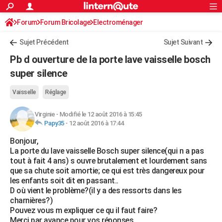
ACTUALITÉS
Forum
Forum Bricolage
Connexion
Electroménager
S'inscrire
Rechercher
Société
Education
Villes
Politique
Faits Divers
Monde
+
SPORT
Sujet Précédent
Sujet Suivant
Football
Cyclisme
Forum
Coupe du monde 2026
Tennis
Rugby
CULTURE
Pb d ouverture de la porte lave vaisselle bosch
TNT
Cinéma
Musique
Programme TV
Streaming
Sorties cinéma
+
super silence
FINANCE
Impôts
Immobilier
Banque
Crédit
Retraite
Epargne
Risques naturels par ville
Assurance
AUTO
Vaisselle
Réglage
Réserver un essai
Berlines
Forum auto
Essais
Citadines
SUV
+
HIGH-TECH
Virginie
-
Modifié le 12 août 2016 à 15:45
Papy35
-
12 août 2016 à 17:44
Meilleur smartphone
Ordinateurs
Guide high-tech
Mobiles
Internet
Jeux vidéo
+
BRICOLAGE
Bonjour,
La porte du lave vaisselle Bosch super silence(qui n a pas
Aménagement intérieur
Cuisine
Jardinage
+
Forum
Extérieur
Salle de bains
Rangement
WEEK-END
tout à fait 4 ans) s ouvre brutalement et lourdement sans
que sa chute soit amortie; ce qui est très dangereux pour
Escapades
Expositions
Week-end nature
Guides de France
Patrimoine
Musées
+
LIFESTYLE
les enfants soit dit en passant..
D où vient le problème?(il y a des ressorts dans les
Bien-être
Mode
+
Art de vivre
Loisirs
Modes de vie
SANTE
charnières?)
Pouvez vous m expliquer ce qu il faut faire?
Guide de la santé
Médicaments
+
Alimentation
Maladies
Sommeil
VOYAGE
Merci par avance pour vos réponses.