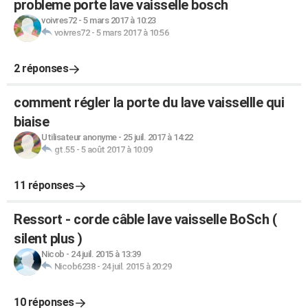
probleme porte lave vaisselle bosch
voivres72
-
5 mars 2017 à 10:23
voivres72
-
5 mars 2017 à 10:56
2 réponses
comment régler la porte du lave vaissellle qui
biaise
Utilisateur anonyme
-
25 juil. 2017 à 14:22
gt.55
-
5 août 2017 à 10:09
11 réponses
Ressort - corde câble lave vaisselle BoSch (
silent plus )
Nicob
-
24 juil. 2015 à 13:39
Nicob6238
-
24 juil. 2015 à 20:29
10 réponses