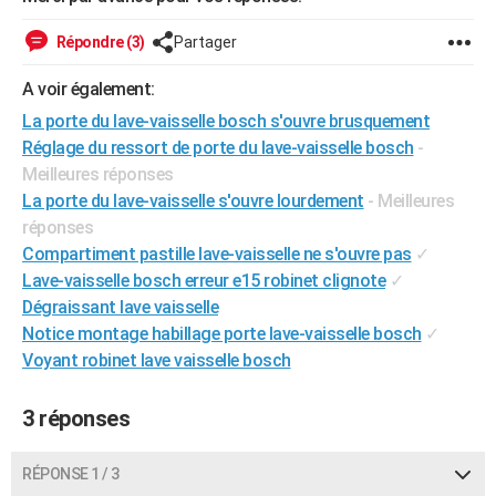
City break
Voyage de noces
Climat
Destinations
Voyage nature
Forum
+
PHOTO
Répondre (3)
Partager
GUIDES D'ACHAT
A voir également:
BONS PLANS
La porte du lave-vaisselle bosch s'ouvre brusquement
Réglage du ressort de porte du lave-vaisselle bosch
-
CARTE DE VOEUX
Meilleures réponses
La porte du lave-vaisselle s'ouvre lourdement
- Meilleures
Carte Bonne année
Carte Pâques
Carte de Noël
Carte Saint-Valentin
Carte d'anniversaire
DICTIONNAIRE
réponses
Biographies
Expressions
Dictionnaire
Citations
Proverbes
PROGRAMME TV
Compartiment pastille lave-vaisselle ne s'ouvre pas
✓
Lave-vaisselle bosch erreur e15 robinet clignote
✓
COPAINS D'AVANT
Dégraissant lave vaisselle
Notice montage habillage porte lave-vaisselle bosch
✓
Se connecter
Collèges
Universités
Service militaire
S'inscrire
Lycées
Primaires
Entreprises
Avis de recherche
AVIS DE DÉCÈS
Voyant robinet lave vaisselle bosch
FORUM
3 réponses
Lifestyle
Sport
Television
Cinema
Bricolage
Culture
Auto
Voyage
RÉPONSE 1 / 3