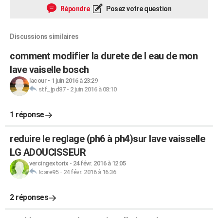
Répondre
Posez votre question
Discussions similaires
comment modifier la durete de l eau de mon
lave vaiselle bosch
lacour
-
1 juin 2016 à 23:29
stf_jpd87
-
2 juin 2016 à 08:10
1 réponse
reduire le reglage (ph6 à ph4)sur lave vaisselle
LG ADOUCISSEUR
vercingextorix
-
24 févr. 2016 à 12:05
Icare95
-
24 févr. 2016 à 16:36
2 réponses